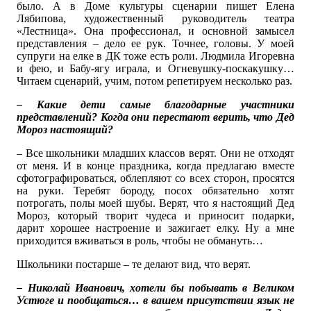
было. А в Доме культуры сценарии пишет Елена
Лябипова, художественный руководитель театра
«Лестница». Она профессионал, и основной замысел
представления – дело ее рук. Точнее, головы. У моей
супруги на елке в ДК тоже есть роли. Людмила Игоревна
и фею, и Бабу-ягу играла, и Огневушку-поскакушку…
Читаем сценарий, учим, потом репетируем несколько раз.
– Какие дети самые благодарные участники
представлений? Когда они перестают верить, что Дед
Мороз настоящий?
– Все школьники младших классов верят. Они не отходят
от меня. И в конце праздника, когда предлагаю вместе
сфотографироваться, облепляют со всех сторон, просятся
на руки. Теребят бороду, посох обязательно хотят
потрогать, полы моей шубы. Верят, что я настоящий Дед
Мороз, который творит чудеса и приносит подарки,
дарит хорошее настроение и зажигает елку. Ну а мне
приходится вживаться в роль, чтобы не обмануть…
Школьники постарше – те делают вид, что верят.
– Николай Иванович, хотели бы побывать в Великом
Устюге и пообщаться… в вашем присутствии язык не