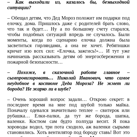
– Как выходили из, казалось бы, безвыходной
ситуации?
– Обещал детям, что Дед Мороз положит им подарки под
елочку, дома. Пришлось даже с родителей брать слово,
что так и будет… Ну а по большому счету старался,
чтобы подобных ситуаций впредь не случалось. Были
моменты, когда по сценарию елочка должна была
засветиться гирляндами, а она не хочет. Ребятишки
кричат изо всех сил: «Елочка, зажгись!»… И тут уже
начинаешь рассказывать детям об энергосбережении и
пожарной безопасности…
– Похоже, в сказочной работе главное –
сымпровизировать… Николай Иванович, что самое
неудобное в костюме Деда Мороза? Не жмет ли
борода? Не жарко ли в шубе?
– Очень хороший вопрос задали… Открою секрет: в
последнее время на мне под шубой только майка.
Поначалу одевался значительно теплее – свитерок или
рубашка… Елки-палки, да тут же борода, шапка,
валенки. Костюм сам будто полпуда весит. Я пока
хороводы водил, три пота сходило, аж валенки сырыми
становились. Хоть вентилятор под бороду ставь! Вот это