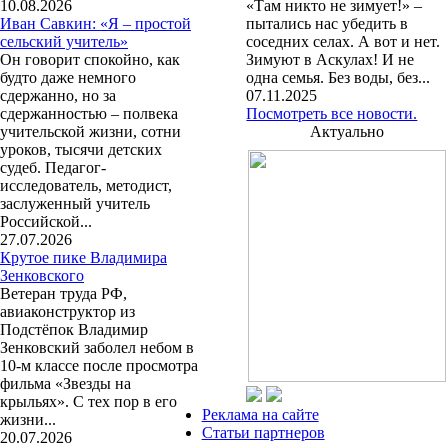
10.08.2026
«Там никто не зимует!» –
Иван Савкин: «Я – простой
пытались нас убедить в
сельский учитель»
соседних селах. А вот и нет.
Он говорит спокойно, как
Зимуют в Аскулах! И не
будто даже немного
одна семья. Без воды, без...
сдержанно, но за
07.11.2025
сдержанностью – полвека
Посмотреть все новости.
учительской жизни, сотни
Актуально
уроков, тысячи детских
судеб. Педагог-
исследователь, методист,
заслуженный учитель
Российской...
27.07.2026
Крутое пике Владимира
Зенковского
Ветеран труда РФ,
авиаконструктор из
Подстёпок Владимир
Зенковский заболел небом в
10-м классе после просмотра
фильма «Звезды на
крыльях». С тех пор в его
Реклама на сайте
жизни...
Статьи партнеров
20.07.2026