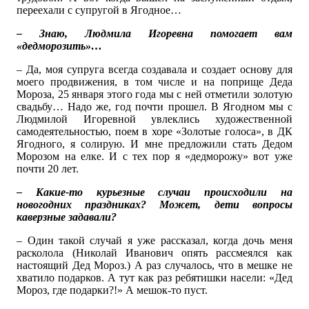
переехали с супругой в Ягодное…
– Знаю, Людмила Игоревна помогает вам
«дедморозить»…
– Да, моя супруга всегда создавала и создает основу для
моего продвижения, в том числе и на поприще Деда
Мороза, 25 января этого года мы с ней отметили золотую
свадьбу… Надо же, год почти прошел. В Ягодном мы с
Людмилой Игоревной увлеклись художественной
самодеятельностью, поем в хоре «Золотые голоса», в ДК
Ягодного, я солирую. И мне предложили стать Дедом
Морозом на елке. И с тех пор я «дедморожу» вот уже
почти 20 лет.
– Какие-то курьезные случаи происходили на
новогодних праздниках? Может, дети вопросы
каверзные задавали?
– Один такой случай я уже рассказал, когда дочь меня
расколола (Николай Иванович опять рассмеялся как
настоящий Дед Мороз.) А раз случалось, что в мешке не
хватило подарков. А тут как раз ребятишки насели: «Дед
Мороз, где подарки?!» А мешок-то пуст.