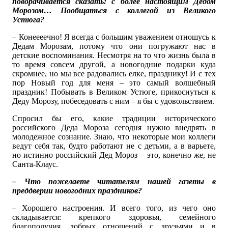
поворачивается сказать: с более настоящим Дедом
Морозом… Пообщаться с коллегой из Великого
Устюга?
– Конеееечно! Я всегда с большим уважением отношусь к
Дедам Морозам, потому что они погружают нас в
детские воспоминания. Несмотря на то что жизнь была в
то время совсем другой, а новогодние подарки куда
скромнее, но мы все радовались елке, празднику! И с тех
пор Новый год для меня – это самый волшебный
праздник! Побывать в Великом Устюге, прикоснуться к
Деду Морозу, побеседовать с ним – я бы с удовольствием.
Спросил бы его, какие традиции исторического
российского Деда Мороза сегодня нужно внедрять в
молодежное сознание. Знаю, что некоторые мои коллеги
ведут себя так, будто работают не с детьми, а в варьете,
но истинно российский Дед Мороз – это, конечно же, не
Санта-Клаус.
– Что пожелаете читателям нашей газеты в
преддверии новогодних праздников?
– Хорошего настроения. И всего того, из чего оно
складывается: крепкого здоровья, семейного
благополучия, добрых отношений с друзьями и в