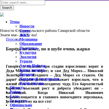
Темы
Новости
Новости Ставропольского района Самарской области
Спорт
Знаем мы – знаете вы!
ЖКХ
Персона
Медицина
Образование
Политика
Борода не жмет, но в шубе очень жарко
Культура
Экология
Туризм
Архив Победы
Говорят, у мужчин три стадии взросления: верит в
Книга памяти
Деда Мороза; не верит; и сам Дед Мороз… Николай
Персона
Золотарев из Ягодного – Дед Мороз со стажем. Он
Народный месяцеслов
дарит подарки детям, доказывает взрослым, что в
Ваши письма
жизни есть место новогоднему чуду. Его бархатистый
Область
баритон, высокий рост и доброта убеждают: он –
Район
настоящий. Когда Николай Иванович
Село
перевоплощается в главного новогоднего персонажа,
Тольятти
дети верят ему на все сто!
Официально