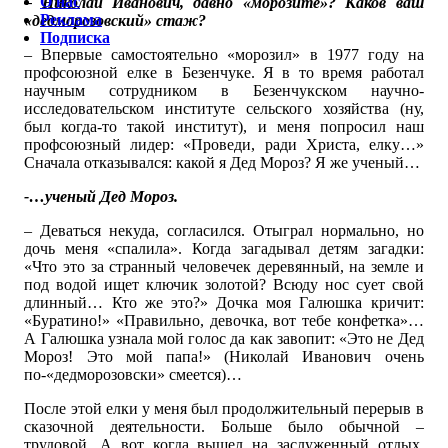
О нас
– Николай Иванович, давно «морозите»? Каков ваш
Реклама
«дедморозовский» стаж?
Подписка
– Впервые самостоятельно «морозил» в 1977 году на
профсоюзной елке в Безенчуке. Я в то время работал
научным сотрудником в Безенчукском научно-
исследовательском институте сельского хозяйства (ну,
был когда-то такой институт), и меня попросил наш
профсоюзный лидер: «Проведи, ради Христа, елку…»
Сначала отказывался: какой я Дед Мороз? Я же ученый…
-…ученый Дед Мороз.
– Деваться некуда, согласился. Отыграл нормально, но
дочь меня «спалила». Когда загадывал детям загадки:
«Что это за странный человечек деревянный, на земле и
под водой ищет ключик золотой? Всюду нос сует свой
длинный… Кто же это?» Дочка моя Галюшка кричит:
«Буратино!» «Правильно, девочка, вот тебе конфетка»…
А Галюшка узнала мой голос да как завопит: «Это не Дед
Мороз! Это мой папа!» (Николай Иванович очень
по-«дедморозовски» смеется)…
После этой елки у меня был продолжительный перерыв в
сказочной деятельности. Больше было обычной –
трудовой. А вот когда вышел на заслуженный отдых,