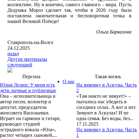
коллективе. Ну и конечно, самого главного – мира. Пусть
Дедушка Мороз сделает так, чтобы в 2026 году была
поставлена окончательная и бесповоротная точка в
нашей Великой Победе!
Ольга Баркалова
Ставрополь-на-Волге
24.12.2025
назад
Другие материалы
следующий
Персона
Такая жизнь
О нас
Юлия Лелюх: У меня есть
На зимовку в Аскулы. Часть
дети личные и публичные
2
Она – исполнительница и
«Там никто не зимует!» –
автор песен, волонтер и
пытались нас убедить в
депутат, председатель
соседних селах. А вот и нет.
женсовета Васильевки.
Зимуют в Аскулах! И не
Играет на гармони и гитаре,
одна семья. Без воды, без...
руководит студией
17.11.2025
эстрадного вокала «Юла»,
На зимовку в Аскулы. Часть
растит четырех сыновей,...
1