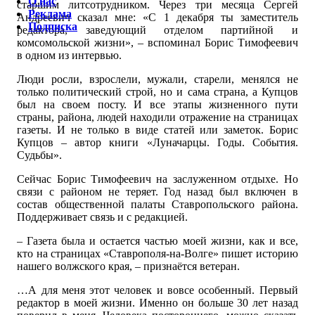
О нас
старшим литсотрудником. Через три месяца Сергей
Реклама
Андреевич сказал мне: «С 1 декабря ты заместитель
Подписка
редактора, заведующий отделом партийной и
комсомольской жизни», – вспоминал Борис Тимофеевич
в одном из интервью.
Люди росли, взрослели, мужали, старели, менялся не
только политический строй, но и сама страна, а Купцов
был на своем посту. И все этапы жизненного пути
страны, района, людей находили отражение на страницах
газеты. И не только в виде статей или заметок. Борис
Купцов – автор книги «Луначарцы. Годы. События.
Судьбы».
Сейчас Борис Тимофеевич на заслуженном отдыхе. Но
связи с районом не теряет. Год назад был включен в
состав общественной палаты Ставропольского района.
Поддерживает связь и с редакцией.
– Газета была и остается частью моей жизни, как и все,
кто на страницах «Ставрополя-на-Волге» пишет историю
нашего волжского края, – признаётся ветеран.
…А для меня этот человек и вовсе особенный. Первый
редактор в моей жизни. Именно он больше 30 лет назад