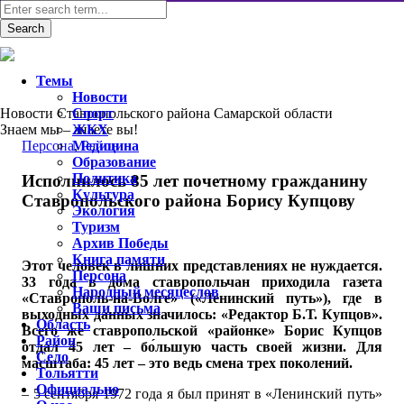
Темы
Новости
Новости Ставропольского района Самарской области
Спорт
Знаем мы – знаете вы!
ЖКХ
Персона
Медицина
,
Район
Образование
Политика
Исполнилось 85 лет почетному гражданину
Культура
Ставропольского района Борису Купцову
Экология
Туризм
Архив Победы
Книга памяти
Этот человек в лишних представлениях не нуждается.
Персона
33 года в дома ставропольчан приходила газета
Народный месяцеслов
«Ставрополь-на-Волге» («Ленинский путь»), где в
Ваши письма
выходных данных значилось: «Редактор Б.Т. Купцов».
Область
Всего же ставропольской «районке» Борис Купцов
Район
отдал 45 лет – бо́льшую часть своей жизни. Для
Село
масштаба: 45 лет – это ведь смена трех поколений.
Тольятти
Официально
– 5 сентября 1972 года я был принят в «Ленинский путь»