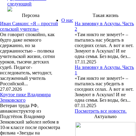
следующий
Персона
Такая жизнь
О нас
Иван Савкин: «Я – простой
На зимовку в Аскулы. Часть
сельский учитель»
2
Он говорит спокойно, как
«Там никто не зимует!» –
будто даже немного
пытались нас убедить в
сдержанно, но за
соседних селах. А вот и нет.
сдержанностью – полвека
Зимуют в Аскулах! И не
учительской жизни, сотни
одна семья. Без воды, без...
уроков, тысячи детских
17.11.2025
судеб. Педагог-
На зимовку в Аскулы. Часть
исследователь, методист,
1
заслуженный учитель
«Там никто не зимует!» –
Российской...
пытались нас убедить в
27.07.2026
соседних селах. А вот и нет.
Крутое пике Владимира
Зимуют в Аскулах! И не
Зенковского
одна семья. Без воды, без...
Ветеран труда РФ,
07.11.2025
авиаконструктор из
Посмотреть все новости.
Подстёпок Владимир
Актуально
Зенковский заболел небом в
10-м классе после просмотра
фильма «Звезды на