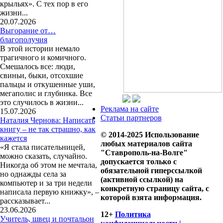
крыльях». С тех пор в его
жизни...
20.07.2026
Выгорание от…
благополучия
В этой истории немало
трагичного и комичного.
Смешалось все: люди,
свиньи, быки, отсохшие
пальцы и откушенные уши,
мегаполис и глубинка. Все
это случилось в жизни...
Реклама на сайте
15.07.2026
Статьи партнеров
Наталия Чернова: Написать
книгу – не так страшно, как
© 2014-2025 Использование
кажется
любых материалов сайта
«Я стала писательницей,
"Ставрополь-на-Волге"
можно сказать, случайно.
допускается только с
Никогда об этом не мечтала,
обязательной гиперссылкой
но однажды села за
(активной ссылкой) на
компьютер и за три недели
конкретную страницу сайта, с
написала первую книжку», –
которой взята информация.
рассказывает...
23.06.2026
12+
Политика
Учитель, швец и почтальон