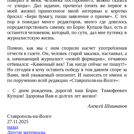
поверил в меня. Человека постороннего, можно сказать
«с улицы». Дал задание, прочитал (опять же первое в
моей жизни) принесенное мной интервью и коротко
бросил: «Бери бумагу, пиши заявление о приеме». С тех
пор я повидал много редакторов, много где довелось
поредакторствовать самому, но Борис Купцов был, есть и
останется человеком, который, по сути, дал мне путевку в
журналистскую жизнь.
Помню, как мы с ним спорили насчет употребления
отчеств в газете. Он, человек старой закалки, настаивал, а
я, начинающий журналист «новой формации», отчаянно
отбивался: «Каменный век! Так нигде сейчас не пишут!»
Но сегодня я хочу оставить победу в том давнем споре за
Вами, мой уважаемый оппонент. И написать от имени и
по поручению всей редакции «Ставрополя-на-Волге»:
– С днем рождения, дорогой наш Борис Тимофеевич
Купцов! Здоровья Вам и долгих лет жизни!
Алексей Шишканов
Ставрополь-на-Волге
27.11.2025
назад
Другие материалы