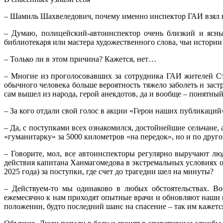
– Шамиль Шахвеледович, почему именно инспектор ГАИ взял н
– Думаю, полицейский-автоинспектор очень близкий и ясны
библиотекаря или мастера художественного слова, чьи истории
– Только ли в этом причина? Кажется, нет…
– Многие из проголосовавших за сотрудника ГАИ жителей Ста
обычного человека больше вероятность тяжело заболеть и заст
сам вышел из народа, герой анекдотов, да и вообще – понятный
– За кого отдали свой голос в акции «Герои наших публикаций
– Да, с поступками всех ознакомился, достойнейшие сельчане,
«гуманитарку» за 5000 километров «на передок», но и по друго
– Говорите, мол, все автоинспекторы регулярно выручают л
действия капитана Ханмагомедова в экстремальных условиях о
2025 года) за поступки, где счет до трагедии шел на минуты?
– Действуем-то мы одинаково в любых обстоятельствах. Во
ежемесячно к нам приходят опытные врачи и обновляют наши н
положении, будто последний шанс на спасение – так им кажетс