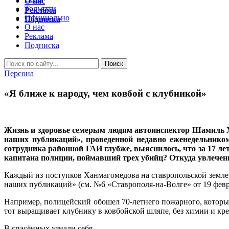
О нас
Тольятти
Реклама
Официально
Подписка
О нас
Реклама
Подписка
Персона
«Я ближе к народу, чем ковбой с клубникой»
Жизнь и здоровье семерым людям автоинспектор Шамиль Хан
наших публикаций», проведенной недавно еженедельником
сотрудника районной ГАИ глубже, выяснилось, что за 17 лет
капитана полиции, поймавший трех убийц? Откуда увлеченн
Каждый из поступков Ханмагомедова на ставропольской земле 
наших публикаций» (см. №6 «Ставрополя-на-Волге» от 19 февра
Например, полицейский обошел 70-летнего пожарного, который
тот выращивает клубнику в ковбойской шляпе, без химии и кр
В спасённых узнали себя