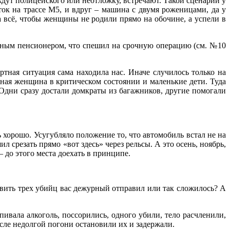
дут полицейского или неотложку, встречают. Такой сценарий у
ок на трассе М5, и вдруг – машина с двумя роженицами, да у
а всё, чтобы женщины не родили прямо на обочине, а успели в
ольным пенсионером, что спешил на срочную операцию (см. №10
ртная ситуация сама находила нас. Иначе случилось только на
ьная женщина в критическом состоянии и маленькие дети. Туда
Одни сразу достали домкраты из багажников, другие помогали
 хорошо. Усугубляло положение то, что автомобиль встал не на
ил срезать прямо «вот здесь» через рельсы. А это осень, ноябрь,
– до этого места доехать в принципе.
овить трех убийц вас дежурный отправил или так сложилось? А
ивала алкоголь, поссорились, одного убили, тело расчленили,
осле недолгой погони остановили их и задержали.