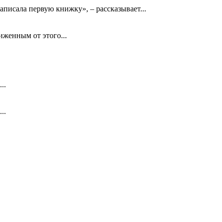
аписала первую книжку», – рассказывает...
биженным от этого...
..
..