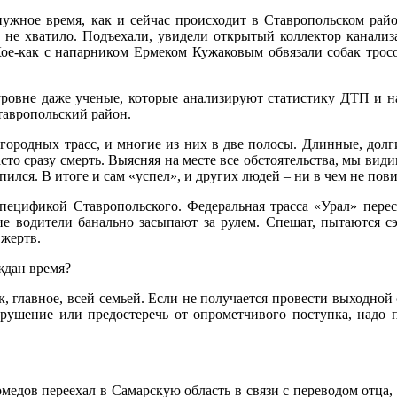
ужное время, как и сейчас происходит в Ставропольском райо
л не хватило. Подъехали, увидели открытый коллектор канализ
 Кое-как с напарником Ермеком Кужаковым обвязали собак тро
уровне даже ученые, которые анализируют статистику ДТП и н
Ставропольский район.
агородных трасс, и многие из них в две полосы. Длинные, дол
часто сразу смерть. Выясняя на месте все обстоятельства, мы ви
ился. В итоге и сам «успел», и других людей – ни в чем не пов
пецификой Ставропольского. Федеральная трасса «Урал» перес
е водители банально засыпают за рулем. Спешат, пытаются сэк
 жертв.
ждан время?
к, главное, всей семьей. Если не получается провести выходной
рушение или предостеречь от опрометчивого поступка, надо п
медов переехал в Самарскую область в связи с переводом отца,