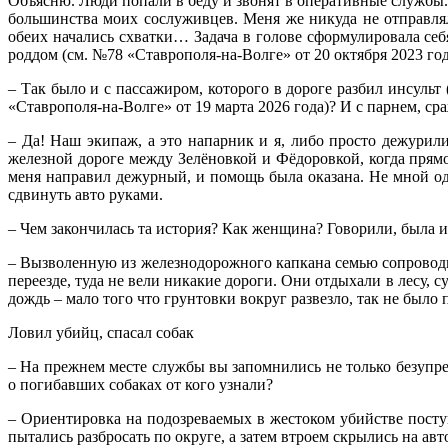
Объясню. Люди попали в беду и звонят в оперативные службы.
большинства моих сослуживцев. Меня же никуда не отправлял
обеих начались схватки… Задача в голове сформулировала себ
роддом (см. №78 «Ставрополя-на-Волге» от 20 октября 2023 год
– Так было и с пассажиром, которого в дороге разбил инсуль
«Ставрополя-на-Волге» от 19 марта 2026 года)? И с парнем, 
– Да! Наш экипаж, а это напарник и я, либо просто дежурили
железной дороге между Зелёновкой и Фёдоровкой, когда прямо
меня направил дежурный, и помощь была оказана. Не мной од
сдвинуть авто руками.
– Чем закончилась та история? Как женщина? Говорили, была 
– Вызволенную из железнодорожного капкана семью сопроводил 
переезде, туда не вели никакие дороги. Они отдыхали в лесу, су
дождь – мало того что грунтовки вокруг развезло, так не было 
Ловил убийц, спасал собак
– На прежнем месте службы вы запомнились не только безупре
о погибавших собаках от кого узнали?
– Ориентировка на подозреваемых в жестоком убийстве поступ
пытались разбросать по округе, а затем втроем скрылись на ав