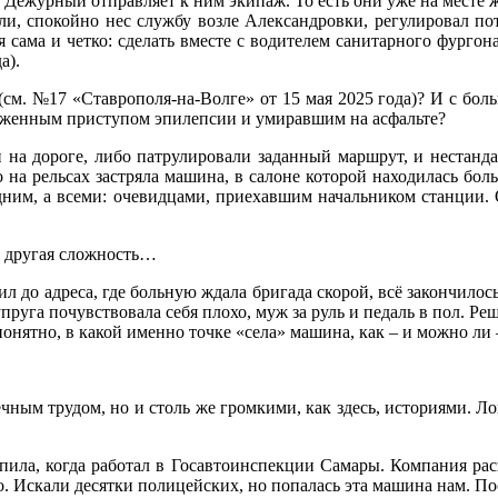
 Дежурный отправляет к ним экипаж. То есть они уже на месте ж
и, спокойно нес службу возле Александровки, регулировал пот
я сама и четко: сделать вместе с водителем санитарного фургон
а).
т (см. №17 «Ставрополя-на-Волге» от 15 мая 2025 года)? И с б
сраженным приступом эпилепсии и умиравшим на асфальте?
 на дороге, либо патрулировали заданный маршрут, и нестанда
 на рельсах застряла машина, в салоне которой находилась бол
ним, а всеми: очевидцами, приехавшим начальником станции. 
и другая сложность…
до адреса, где больную ждала бригада скорой, всё закончилось
пруга почувствовала себя плохо, муж за руль и педаль в пол. Реш
понятно, в какой именно точке «села» машина, как – и можно ли 
чным трудом, но и столь же громкими, как здесь, историями. Л
ила, когда работал в Госавтоинспекции Самары. Компания расп
то. Искали десятки полицейских, но попалась эта машина нам. П