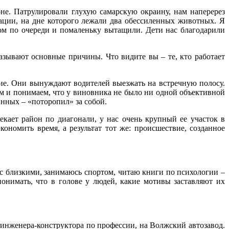
не. Патрулировали глухую самарскую окраину, нам наперерез
ации, на дне которого лежали два обессиленных животных. Я
сом по очереди и помаленьку вытащили. Дети нас благодарили
азывают основные причины. Что видите вы – те, кто работает
гие. Они вынуждают водителей выезжать на встречную полосу.
дим и понимаем, что у виновника не было ни одной объективной
инных – «поторопил» за собой.
екает район по диагонали, у нас очень крупный ее участок в
ономить время, а результат тот же: происшествие, созданное
 с близкими, занимаюсь спортом, читаю книги по психологии –
онимать, что в голове у людей, какие мотивы заставляют их
 инженера-конструктора по профессии, на Волжский автозавод.