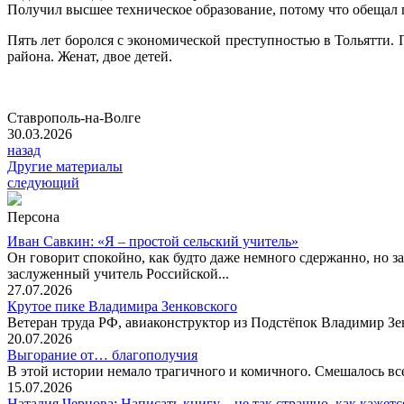
Получил высшее техническое образование, потому что обещал п
Пять лет боролся с экономической преступностью в Тольятти. 
района. Женат, двое детей.
Ставрополь-на-Волге
30.03.2026
назад
Другие материалы
следующий
Персона
Иван Савкин: «Я – простой сельский учитель»
Он говорит спокойно, как будто даже немного сдержанно, но за
заслуженный учитель Российской...
27.07.2026
Крутое пике Владимира Зенковского
Ветеран труда РФ, авиаконструктор из Подстёпок Владимир Зенк
20.07.2026
Выгорание от… благополучия
В этой истории немало трагичного и комичного. Смешалось все
15.07.2026
Наталия Чернова: Написать книгу – не так страшно, как кажетс