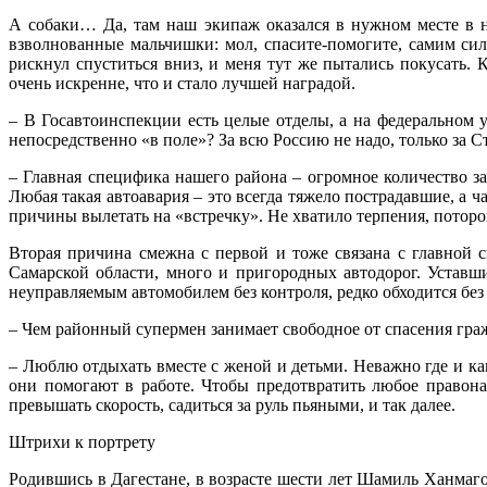
А собаки… Да, там наш экипаж оказался в нужном месте в н
взволнованные мальчишки: мол, спасите-помогите, самим си
рискнул спуститься вниз, и меня тут же пытались покусать.
очень искренне, что и стало лучшей наградой.
– В Госавтоинспекции есть целые отделы, а на федеральном 
непосредственно «в поле»? За всю Россию не надо, только за 
– Главная специфика нашего района – огромное количество з
Любая такая автоавария – это всегда тяжело пострадавшие, а 
причины вылетать на «встречку». Не хватило терпения, потороп
Вторая причина смежна с первой и тоже связана с главной с
Самарской области, много и пригородных автодорог. Уставши
неуправляемым автомобилем без контроля, редко обходится без
– Чем районный супермен занимает свободное от спасения гра
– Люблю отдыхать вместе с женой и детьми. Неважно где и ка
они помогают в работе. Чтобы предотвратить любое правона
превышать скорость, садиться за руль пьяными, и так далее.
Штрихи к портрету
Родившись в Дагестане, в возрасте шести лет Шамиль Ханмаго