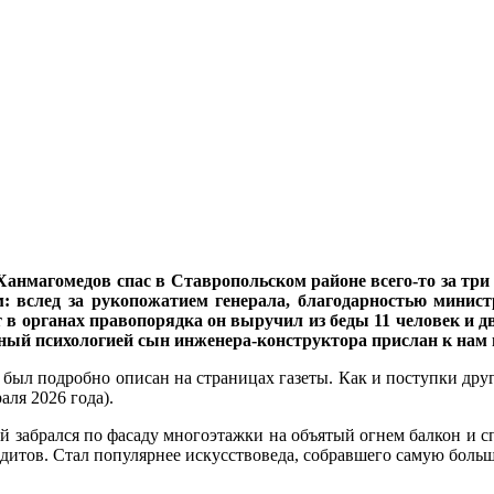
магомедов спас в Ставропольском районе всего-то за три п
: вслед за рукопожатием генерала, благодарностью минис
 в органах правопорядка он выручил из беды 11 человек и дв
ый психологией сын инженера-конструктора прислан к нам н
был подробно описан на страницах газеты. Как и поступки други
ля 2026 года).
 забрался по фасаду многоэтажки на объятый огнем балкон и с
едитов. Стал популярнее искусствоведа, собравшего самую больш