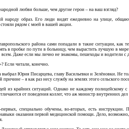
ародной любви больше, чем другие герои – на ваш взгляд?
й народу образ. Его люди видят ежедневно на улице, общаю
 стояли рядом с моей в вашей акции.
вропольского района сами попадали в такие ситуации, как те
рять в пробке по пути в больницу, чем вырастить лучшую в мир
 всем. Даже если мы лично не знакомы, пешеходы и водители с д
»? Если читали, конечно.
 а выбрал Юрия Писарцева, главу Васильевки и Зелёновки. Не т
й причине – я как раз несу службу на землях этого сельского по
юдей из крайних ситуаций. Однако не каждому полицейскому с 
тличаются от поведения коллег, что аж министр внутренних дел 
-первых, специально обучены, во-вторых, есть инструкции. П
авыки оказания первой медицинской помощи. Дело, возможно, в 
я.