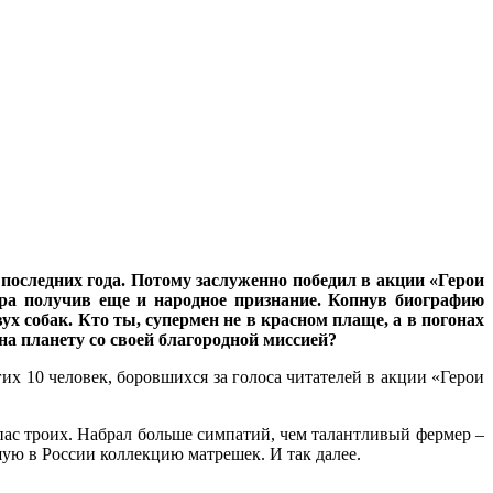
оследних года. Потому заслуженно победил в акции «Герои
тра получив еще и народное признание. Копнув биографию
ух собак. Кто ты, супермен не в красном плаще, а в погонах
а планету со своей благородной миссией?
х 10 человек, боровшихся за голоса читателей в акции «Герои
пас троих. Набрал больше симпатий, чем талантливый фермер –
ую в России коллекцию матрешек. И так далее.