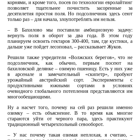
корнями, и кроме того, посев по технологии евролайтинг
позволяет тщательнее почистить засоренные за
десятилетия простоя поля. Но подсолнечник здесь сеют
только раз – для начала, злоупотреблять им нельзя.
– В Бахилово мы поставили амбициозную задачу:
вернуть поля в оборот за два года. В этом году
планируем освоить гектаров 300-400, там, где кустики, а
дальше уже пойдет лесоповал, – рассказывает Жуков.
Решили также учредители «Волжских берегов», что не
подсолнечник, как обычно, первым посеют на
бахиловской делянке – озимую пшеницу. Есть у них уже
в арсенале и замечательный «скипетр», пробуют
урожайный австрийский сорт. Эксперименты с
продуктивными южными сортами в условиях
очевидного глобального потепления представляются им
многообещающими.
Ну а насчет того, почему на сей раз решили именно
озимку – есть объяснение. В то время как многие
стараются уйти от черного пара, здесь практикуют
традиционный четырехпольный севооборот.
– У нас почему такая озимая неплохая, я считаю, –