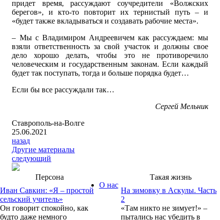
придет время, рассуждают соучредители «Волжских
берегов», и кто-то повторит их тернистый путь – и
«будет также вкладываться и создавать рабочие места».
– Мы с Владимиром Андреевичем как рассуждаем: мы
взяли ответственность за свой участок и должны свое
дело хорошо делать, чтобы это не противоречило
человеческим и государственным законам. Если каждый
будет так поступать, тогда и больше порядка будет…
Если бы все рассуждали так…
Сергей Мельник
Ставрополь-на-Волге
25.06.2021
назад
Другие материалы
следующий
Персона
Такая жизнь
О нас
Иван Савкин: «Я – простой
На зимовку в Аскулы. Часть
сельский учитель»
2
Он говорит спокойно, как
«Там никто не зимует!» –
будто даже немного
пытались нас убедить в