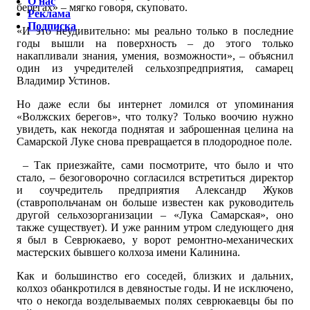
О нас
берегах» – мягко говоря, скуповато.
Реклама
Подписка
«И это неудивительно: мы реально только в последние
годы вышли на поверхность – до этого только
накапливали знания, умения, возможности», – объяснил
один из учредителей сельхозпредприятия, самарец
Владимир Устинов.
Но даже если бы интернет ломился от упоминания
«Волжских берегов», что толку? Только воочию нужно
увидеть, как некогда поднятая и заброшенная целина на
Самарской Луке снова превращается в плодородное поле.
– Так приезжайте, сами посмотрите, что было и что
стало, – безоговорочно согласился встретиться директор
и соучредитель предприятия Александр Жуков
(ставропольчанам он больше известен как руководитель
другой сельхозорганизации – «Лука Самарская», оно
также существует). И уже ранним утром следующего дня
я был в Севрюкаево, у ворот ремонтно-механических
мастерских бывшего колхоза имени Калинина.
Как и большинство его соседей, близких и дальних,
колхоз обанкротился в девяностые годы. И не исключено,
что о некогда возделываемых полях севрюкаевцы бы по