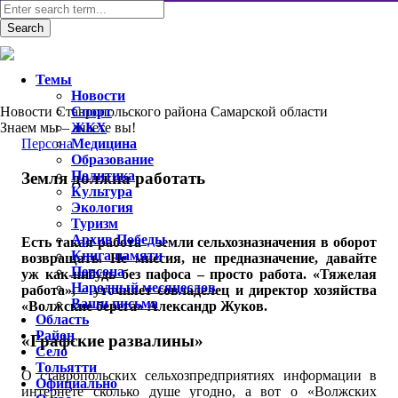
Темы
Новости
Новости Ставропольского района Самарской области
Спорт
Знаем мы – знаете вы!
ЖКХ
Персона
Медицина
Образование
Политика
Земля должна работать
Культура
Экология
Туризм
Архив Победы
Есть такая работа – земли сельхозназначения в оборот
Книга памяти
возвращать. Не миссия, не предназначение, давайте
Персона
уж как-нибудь без пафоса – просто работа. «Тяжелая
Народный месяцеслов
работа», – уточняет совладелец и директор хозяйства
Ваши письма
«Волжские берега» Александр Жуков.
Область
Район
«Графские развалины»
Село
Тольятти
О ставропольских сельхозпредприятиях информации в
Официально
интернете сколько душе угодно, а вот о «Волжских