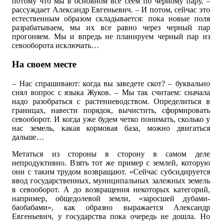
потому что мы в основном всё сеем по черному пару, –
рассуждает Александр Евгеньевич. – И потом, сейчас это
естественным образом складывается: пока новые поля
разрабатываем, мы их все равно через черный пар
прогоняем. Мы и впредь не планируем черный пар из
севооборота исключать…
На своем месте
– Нас спрашивают: когда вы заведете скот? – буквально
снял вопрос с языка Жуков. – Мы так считаем: сначала
надо разобраться с растениеводством. Определиться в
границах, навести порядок, вычистить, сформировать
севооборот. И когда уже будем четко понимать, сколько у
нас земель, какая кормовая база, можно двигаться
дальше…
Метаться из стороны в сторону в самом деле
непродуктивно. Взять тот же пример с землей, которую
они с таким трудом возвращают. «Сейчас субсидируется
ввод государственных, муниципальных залежных земель
в севооборот. А до возвращения некоторых категорий,
например, общедолевой земли, «заросшей дубами-
баобабами», как образно выражается Александр
Евгеньевич, у государства пока очередь не дошла. Но