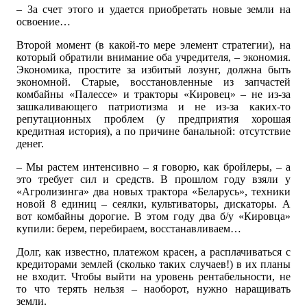
– За счет этого и удается приобретать новые земли на
освоение…
Второй момент (в какой-то мере элемент стратегии), на
который обратили внимание оба учредителя, – экономия.
Экономика, простите за избитый лозунг, должна быть
экономной. Старые, восстановленные из запчастей
комбайны «Палессе» и тракторы «Кировец» – не из-за
зашкаливающего патриотизма и не из-за каких-то
репутационных проблем (у предприятия хорошая
кредитная история), а по причине банальной: отсутствие
денег.
– Мы растем интенсивно – я говорю, как бройлеры, – а
это требует сил и средств. В прошлом году взяли у
«Агролизинга» два новых трактора «Беларусь», техники
новой 8 единиц – сеялки, культиваторы, дискаторы. А
вот комбайны дорогие. В этом году два б/у «Кировца»
купили: берем, перебираем, восстанавливаем…
Долг, как известно, платежом красен, а расплачиваться с
кредиторами землей (сколько таких случаев!) в их планы
не входит. Чтобы выйти на уровень рентабельности, не
то что терять нельзя – наоборот, нужно наращивать
земли.