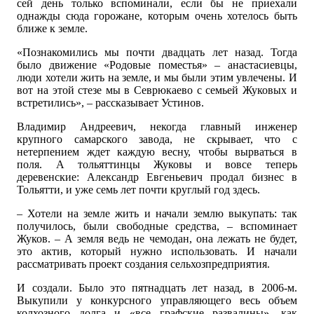
сей день только вспоминали, если бы не приехали
однажды сюда горожане, которым очень хотелось быть
ближе к земле.
«Познакомились мы почти двадцать лет назад. Тогда
было движение «Родовые поместья» – анастасиевцы,
люди хотели жить на земле, и мы были этим увлечены. И
вот на этой стезе мы в Севрюкаево с семьей Жуковых и
встретились», – рассказывает Устинов.
Владимир Андреевич, некогда главный инженер
крупного самарского завода, не скрывает, что с
нетерпением ждет каждую весну, чтобы вырваться в
поля. А тольяттинцы Жуковы и вовсе теперь
деревенские: Александр Евгеньевич продал бизнес в
Тольятти, и уже семь лет почти круглый год здесь.
– Хотели на земле жить и начали землю выкупать: так
получилось, были свободные средства, – вспоминает
Жуков. – А земля ведь не чемодан, она лежать не будет,
это актив, который нужно использовать. И начали
рассматривать проект создания сельхозпредприятия.
И создали. Было это пятнадцать лет назад, в 2006-м.
Выкупили у конкурсного управляющего весь объем
колхозного долга и «все графские развалины», как