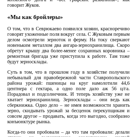
говорит Жуков.
«Мы как бройлеры»
О том, что в Севрюкаево появился хозяин, красноречиво
говорят ухоженные поля вокруг села. С Жуковым первым
делом осмотрели зерноток и ферму. На току сверкают
новеньким металлом два ангара-зернохранилища. Скоро
обретут крышу два более-менее сохранных коровника –
ремонтная бригада уже приступила к работе. Там тоже
будут зерносклады.
Суть в том, что в прошлом году в хозяйстве получили
небывалый для правобережной части Ставропольского
района урожай: пшеницы на круг намолотили 44,6
центнера с гектара, а одно поле дало аж 56 ц/га.
Порадовал и подсолнечник. И теперь хозяйству уже не
хватает зернохранилищ. Зерносклады – они ведь как
сберкнижка. Одно дело – не имея возможности хранить
зерно, скидывать урожай за бесценок перекупщикам и
совсем другое – продавать, когда это выгодно, сообразно
конъюнктуре рынка.
Когда-то они пробовали – да что там пробовали: делали