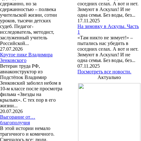
сдержанно, но за
соседних селах. А вот и нет.
сдержанностью – полвека
Зимуют в Аскулах! И не
учительской жизни, сотни
одна семья. Без воды, без...
уроков, тысячи детских
17.11.2025
судеб. Педагог-
На зимовку в Аскулы. Часть
исследователь, методист,
1
заслуженный учитель
«Там никто не зимует!» –
Российской...
пытались нас убедить в
27.07.2026
соседних селах. А вот и нет.
Крутое пике Владимира
Зимуют в Аскулах! И не
Зенковского
одна семья. Без воды, без...
Ветеран труда РФ,
07.11.2025
авиаконструктор из
Посмотреть все новости.
Подстёпок Владимир
Актуально
Зенковский заболел небом в
10-м классе после просмотра
фильма «Звезды на
крыльях». С тех пор в его
жизни...
20.07.2026
Выгорание от…
благополучия
В этой истории немало
трагичного и комичного.
Смешалось все: люди,