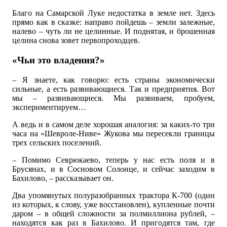
Благо на Самарской Луке недостатка в земле нет. Здесь
прямо как в сказке: направо пойдешь – земли залежные,
налево – чуть ли не целинные. И поднятая, и брошенная
целина снова зовет первопроходцев.
«Чьи это владения?»
– Я знаете, как говорю: есть страны экономически
сильные, а есть развивающиеся. Так и предприятия. Вот
мы – развивающиеся. Мы развиваем, пробуем,
экспериментируем…
А ведь и в самом деле хорошая аналогия: за каких-то три
часа на «Шевроле-Ниве» Жукова мы пересекли границы
трех сельских поселений.
– Помимо Севрюкаево, теперь у нас есть поля и в
Брусянах, и в Сосновом Солонце, и сейчас заходим в
Бахилово, – рассказывает он.
Два упомянутых полуразобранных трактора К-700 (один
из которых, к слову, уже восстановлен), купленные почти
даром – в общей сложности за полмиллиона рублей, –
находятся как раз в Бахилово. И пригодятся там, где