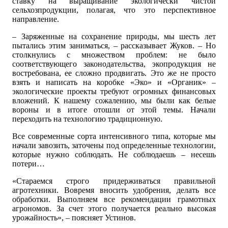
ставку на выращивание экологически чистой
сельхозпродукции, полагая, что это перспективное
направление.
– Заряженные на сохранение природы, мы шесть лет
пытались этим заниматься, – рассказывает Жуков. – Но
столкнулись с множеством проблем: не было
соответствующего законодательства, экопродукция не
востребована, ее сложно продвигать. Это же не просто
взять и написать на коробке «Эко» и «Органик» –
экологические проекты требуют огромных финансовых
вложений. К нашему сожалению, мы были как белые
вороны и в итоге отошли от этой темы. Начали
переходить на технологию традиционную.
Все современные сорта интенсивного типа, которые мы
начали завозить, заточены под определенные технологии,
которые нужно соблюдать. Не соблюдаешь – несешь
потери…
«Стараемся строго придерживаться правильной
агротехники. Вовремя вносить удобрения, делать все
обработки. Выполняем все рекомендации грамотных
агрономов. За счет этого получается реально высокая
урожайность», – поясняет Устинов.