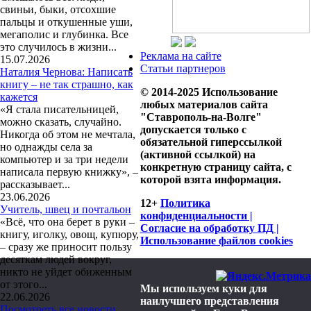
свиньи, быки, отсохшие
пальцы и откушенные уши,
мегаполис и глубинка. Все
это случилось в жизни...
Реклама на сайте
15.07.2026
Статьи партнеров
Наталия Чернова: Написать
книгу – не так страшно, как
© 2014-2025 Использование
кажется
любых материалов сайта
«Я стала писательницей,
"Ставрополь-на-Волге"
можно сказать, случайно.
допускается только с
Никогда об этом не мечтала,
обязательной гиперссылкой
но однажды села за
(активной ссылкой) на
компьютер и за три недели
конкретную страницу сайта, с
написала первую книжку», –
которой взята информация.
рассказывает...
23.06.2026
12+
Политика
Учитель, швец и почтальон
конфиденциальности |
«Всё, что она берет в руки –
Согласие на обработку ПД |
книгу, иголку, овощ, купюру,
Использование файлов cookies
– сразу же приносит пользу
десяткам людей вокруг,
никто не уйдет обиженным
от этого...
Мы используем куки для
22.06.2026
наилучшего представления
Посмотреть все новости.