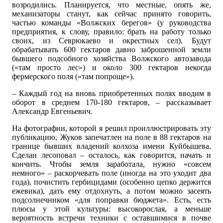
возродились. Планируется, что местные, опять же,
механизаторы станут, как сейчас принято говорить,
частью команды «Волжских берегов» (у руководства
предприятия, к слову, правило: брать на работу только
своих, из Севрюкаево и окрестных сел). Будут
обрабатывать 600 гектаров давно заброшенной земли
бывшего подсобного хозяйства Волжского автозавода
(«там просто лес») и около 300 гектаров некогда
фермерского поля («там попроще»).
– Каждый год на вновь приобретенных полях вводим в
оборот в среднем 170-180 гектаров, – рассказывает
Александр Евгеньевич.
На фотографии, которой я решил проиллюстрировать эту
публикацию, Жуков запечатлен на поле в 88 гектаров на
границе бывших владений колхоза имени Куйбышева.
Сделан лесоповал – осталось, как говорится, начать и
кончить. Чтобы земля заработала, нужно «совсем
немного» – раскорчевать поле (иногда на это уходит два
года), почистить гербицидами (особенно цепко держится
ежевика), дать ему отдохнуть, а потом можно засеять
подсолнечником «для поправки бюджета». Есть, есть
плюсы у этой культуры: высокорослая, а меньше
вероятность встречи техники с оставшимися в почве