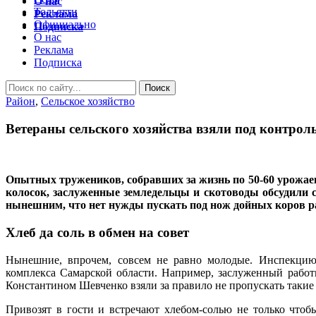
О нас
Тольятти
Реклама
Официально
Подписка
О нас
Реклама
Подписка
Район
,
Сельское хозяйство
Ветераны сельского хозяйства взяли под контрол
Опытных тружеников, собравших за жизнь по 50-60 урожаев
колосок, заслуженные земледельцы и скотоводы обсудили с
нынешним, что нет нужды пускать под нож дойных коров 
Хлеб да соль в обмен на совет
Нынешние, впрочем, совсем не равно молодые. Инспекцию
комплекса Самарской области. Например, заслуженный рабо
Константином Шевченко взяли за правило не пропускать такие 
Привозят в гости и встречают хлебом-солью не только чтоб