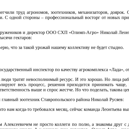
егчили труд агрономов, зоотехников, механизаторов, доярок.
ции. С одной стороны – профессиональный восторг от новых прие
 тружеников и директор ООО СХП «Олимп-Агро» Николай Леонт
тысячи гектаров:
ерю, что за такой урожай нашему коллективу не будет стыдно.
ударственный инспектор по качеству агрокомплекса «Лада», от
не люди тратят невосполнимый ресурс. И это хорошо. Но лица ра
олируют весь процесс, решения приходится принимать чаще, н
тветственность выше и спрос жестче. Но что поделать, такова ц
главный зоотехник Ставропольского района Николай Русяев:
то нам когда-то требовался месяц, сейчас команда Леонтьева вып
м Алексеевичем не просто коллеги по полю, а знакомы друг с 