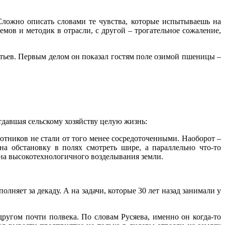
 Сложно описать словами те чувства, которые испытываешь на
мов и методик в отрасли, с другой – трогательное сожаление,
ьев. Первым делом он показал гостям поле озимой пшеницы –
давшая сельскому хозяйству целую жизнь:
ботников не стали от того менее сосредоточенными. Наоборот –
а обстановку в полях смотреть шире, а параллельно что-то
ена высокотехнологичного возделывания земли.
олняет за декаду. А на задачи, которые 30 лет назад занимали у
другом почти полвека. По словам Русяева, именно он когда-то