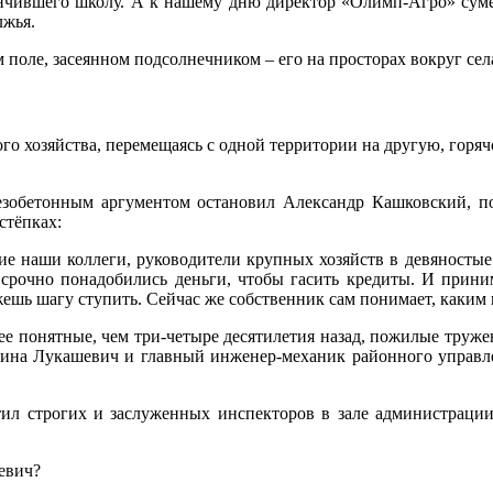
нчившего школу. А к нашему дню директор «Олимп-Агро» сумел
лжья.
поле, засеянном подсолнечником – его на просторах вокруг села
о хозяйства, перемещаясь с одной территории на другую, горячо
лезобетонным аргументом остановил Александр Кашковский, 
стёпках:
ие наши коллеги, руководители крупных хозяйств в девяностые
срочно понадобились деньги, чтобы гасить кредиты. И приним
жешь шагу ступить. Сейчас же собственник сам понимает, каким 
ее понятные, чем три-четыре десятилетия назад, пожилые труже
рина Лукашевич и главный инженер-механик районного управл
ил строгих и заслуженных инспекторов в зале администрации.
евич?