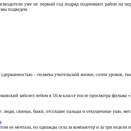
производители уже не первый год подряд поднимают район на пе
о мы подведем.
 сдержанностью – полвека учительской жизни, сотни уроков, тыс
овский заболел небом в 10-м классе после просмотра фильма «Зв
: люди, свиньи, быки, отсохшие пальцы и откушенные уши, мегап
я
этом не мечтала, но однажды села за компьютер и за три недели н