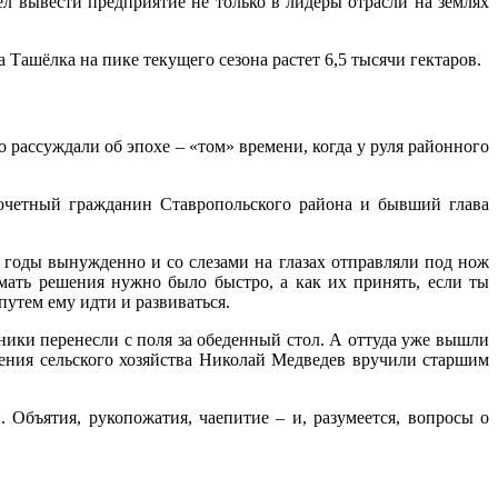
 вывести предприятие не только в лидеры отрасли на землях
 Ташёлка на пике текущего сезона растет 6,5 тысячи гектаров.
 рассуждали об эпохе – «том» времени, когда у руля районного
почетный гражданин Ставропольского района и бывший глава
 годы вынужденно и со слезами на глазах отправляли под нож
ать решения нужно было быстро, а как их принять, если ты
путем ему идти и развиваться.
ники перенесли с поля за обеденный стол. А оттуда уже вышли
ения сельского хозяйства Николай Медведев вручили старшим
 Объятия, рукопожатия, чаепитие – и, разумеется, вопросы о