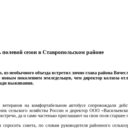
ь полевой сезон в Ставропольском районе
, из необычного объезда встретил лично глава района Вячес
 новым поколением земледельцев, чем директор колхоза отл
ради выживания.
 ветеранов на комфортабельном автобусе сопровождали дей
тник сельского хозяйства России и директор ООО «Васильевск
встречи, да и сами частенько приглашают на свои поля старшее 
ы спросить совета, по словам руководителя районного сельх