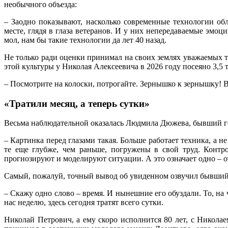
необычного объезда:
– Заодно показывают, насколько современные технологии обл
месте, глядя в глаза ветеранов. И у них непередаваемые эмо
мол, нам бы такие технологии да лет 40 назад.
Не только ради оценки принимал на своих землях уважаемых
этой культуры у Николая Алексеевича в 2026 году посеяно 3,5 
– Посмотрите на колоски, потрогайте. Зернышко к зернышку! В
«Тратили месяц, а теперь сутки»
Весьма наблюдательной оказалась Людмила Дюжева, бывший гос
– Картинка перед глазами такая. Больше работает техника, а 
те еще глубже, чем раньше, погружены в свой труд. Контр
прогнозируют и моделируют ситуации. А это означает одно – о
Самый, пожалуй, точный вывод об увиденном озвучил бывший 
– Скажу одно слово – время. И нынешние его обуздали. То, на ч
нас неделю, здесь сегодня тратят всего сутки.
Николай Петрович, а ему скоро исполнится 80 лет, с Николае