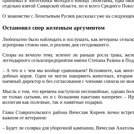
принимал в зоотехники молодого юношу Леонтьева, едва око
отдельно взятой Самарской области, но и всего Среднего Пово
О знакомстве с Леонтьевым Русяев рассказал уже на следующем 
Остановил спор железным аргументом
Любопытно было наблюдать и послушать, как ветераны сельског
агропрома стояли они, и реалиях дня сегодняшнего.
Споры на вечную тему, зеленее ли раньше росла трава, же
легендарного сельхозпредприятия имени Степана Разина в Под
– А что и с чем мы вообще сравниваем? Вспомните, как мног
дойных коров. Одни не могли накормить животных, вторым 
наемный директор и без согласования с членами совхоза не мо
Мысль о том, что времена наступили неспокойные, однако бол
не только сытыми, но и с большими пакетами наперевес – И
коллегам как полезные, так и памятные подарки.
Глава Ставропольского района Вячеслав Киреев лично встрет
важном от ветеранов:
– Будет ли солярка для уборочной кампании, Вячеслав Анатоль