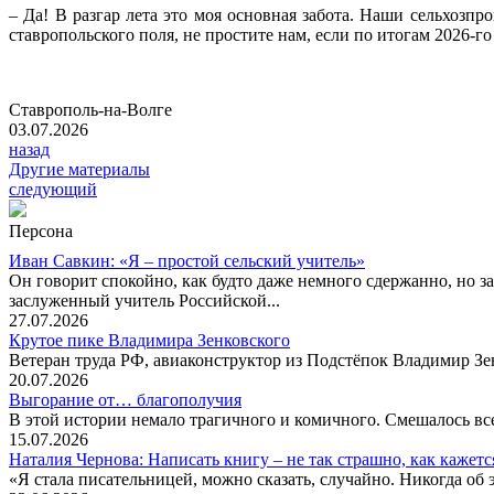
– Да! В разгар лета это моя основная забота. Наши сельхоз
ставропольского поля, не простите нам, если по итогам 2026-г
Ставрополь-на-Волге
03.07.2026
назад
Другие материалы
следующий
Персона
Иван Савкин: «Я – простой сельский учитель»
Он говорит спокойно, как будто даже немного сдержанно, но за
заслуженный учитель Российской...
27.07.2026
Крутое пике Владимира Зенковского
Ветеран труда РФ, авиаконструктор из Подстёпок Владимир Зенк
20.07.2026
Выгорание от… благополучия
В этой истории немало трагичного и комичного. Смешалось все
15.07.2026
Наталия Чернова: Написать книгу – не так страшно, как кажетс
«Я стала писательницей, можно сказать, случайно. Никогда об 