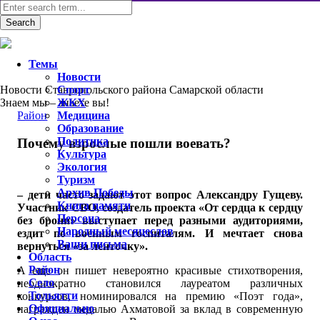
Темы
Новости
Новости Ставропольского района Самарской области
Спорт
Знаем мы – знаете вы!
ЖКХ
Район
Медицина
Образование
Политика
Почему взрослые пошли воевать?
Культура
Экология
Туризм
Архив Победы
– дети часто задают этот вопрос Александру Гущеву.
Книга памяти
Участник СВО, создатель проекта «От сердца к сердцу
Персона
без брони» выступает перед разными аудиториями,
Народный месяцеслов
ездит по военным госпиталям. И мечтает снова
Ваши письма
вернуться «за ленточку».
Область
Район
А еще он пишет невероятно красивые стихотворения,
Село
неоднократно становился лауреатом различных
Тольятти
конкурсов, номинировался на премию «Поэт года»,
Официально
награжден медалью Ахматовой за вклад в современную