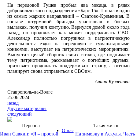
На передовой Гущев пробыл два месяца, в рядах
добровольческого подразделения «Барс 15». Попал в одно
из самых жарких направлений – Сватово-Кременная. В
составе штурмовой бригады участвовал в боевых
вылазках, получил контузию. Вернулся домой около года
назад, но продолжает как может поддерживать СВО.
Александр полностью погрузился в патриотическую
деятельность: ездит на передовую с гуманитарными
конвоями, выступает на патриотических мероприятиях.
Выпустил целый сборник своих стихов, где поднимает
тему патриотизма, рассказывает о погибших друзьях,
призывает продолжать поддерживать страну, а осенью
планирует снова отправиться к СВОим.
Алина Кузнецова
Ставрополь-на-Волге
25.06.2024
назад
Другие материалы
следующий
Персона
Такая жизнь
О нас
Иван Савкин: «Я – простой
На зимовку в Аскулы. Часть