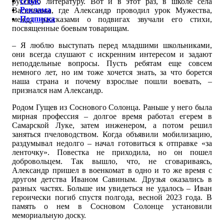
О нас
русскую литературу. Вот и в этот раз, в школе села
Реклама
Васильевка, где Александр проводил урок Мужества,
Подписка
между рассказами о подвигах звучали его стихи,
посвященные боевым товарищам.
– Я люблю выступать перед младшими школьниками,
они всегда слушают с искренним интересом и задают
неподдельные вопросы. Пусть ребятам еще совсем
немного лет, но им тоже хочется знать, за что борется
наша страна и почему взрослые пошли воевать, –
признался нам Александр.
Родом Гущев из Соснового Солонца. Раньше у него была
мирная профессия – долгое время работал егерем в
Самарской Луке, затем инженером, а потом решил
заняться пчеловодством. Когда объявили мобилизацию,
раздумывал недолго – начал готовиться к отправке «за
ленточку». Повестка не приходила, но он пошел
добровольцем. Так вышло, что, не сговариваясь,
Александр пришел в военкомат в одно и то же время с
другом детства Иваном Савиным. Друзья оказались в
разных частях. Больше им увидеться не удалось – Иван
героически погиб спустя полгода, весной 2023 года. В
память о нем в Сосновом Солонце установили
мемориальную доску.