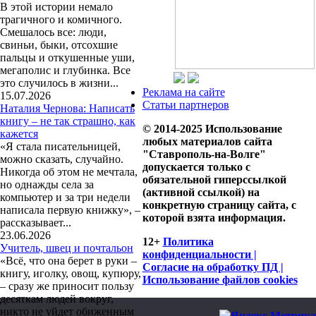
В этой истории немало
трагичного и комичного.
Смешалось все: люди,
свиньи, быки, отсохшие
пальцы и откушенные уши,
мегаполис и глубинка. Все
это случилось в жизни...
Реклама на сайте
15.07.2026
Статьи партнеров
Наталия Чернова: Написать
книгу – не так страшно, как
© 2014-2025 Использование
кажется
любых материалов сайта
«Я стала писательницей,
"Ставрополь-на-Волге"
можно сказать, случайно.
допускается только с
Никогда об этом не мечтала,
обязательной гиперссылкой
но однажды села за
(активной ссылкой) на
компьютер и за три недели
конкретную страницу сайта, с
написала первую книжку», –
которой взята информация.
рассказывает...
23.06.2026
12+
Политика
Учитель, швец и почтальон
конфиденциальности |
«Всё, что она берет в руки –
Согласие на обработку ПД |
книгу, иголку, овощ, купюру,
Использование файлов cookies
– сразу же приносит пользу
десяткам людей вокруг,
никто не уйдет обиженным