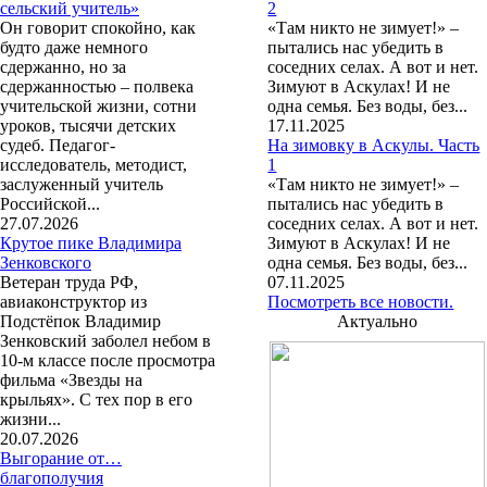
сельский учитель»
2
Он говорит спокойно, как
«Там никто не зимует!» –
будто даже немного
пытались нас убедить в
сдержанно, но за
соседних селах. А вот и нет.
сдержанностью – полвека
Зимуют в Аскулах! И не
учительской жизни, сотни
одна семья. Без воды, без...
уроков, тысячи детских
17.11.2025
судеб. Педагог-
На зимовку в Аскулы. Часть
исследователь, методист,
1
заслуженный учитель
«Там никто не зимует!» –
Российской...
пытались нас убедить в
27.07.2026
соседних селах. А вот и нет.
Крутое пике Владимира
Зимуют в Аскулах! И не
Зенковского
одна семья. Без воды, без...
Ветеран труда РФ,
07.11.2025
авиаконструктор из
Посмотреть все новости.
Подстёпок Владимир
Актуально
Зенковский заболел небом в
10-м классе после просмотра
фильма «Звезды на
крыльях». С тех пор в его
жизни...
20.07.2026
Выгорание от…
благополучия