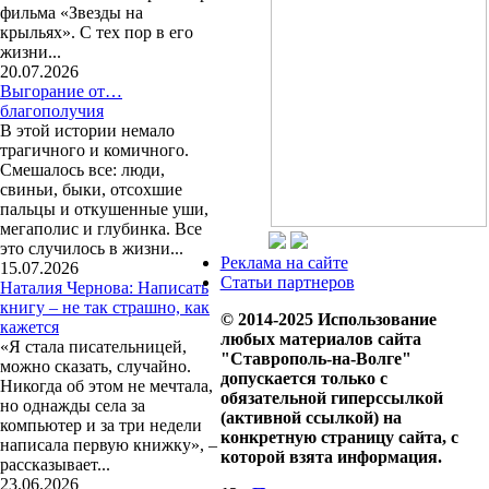
фильма «Звезды на
крыльях». С тех пор в его
жизни...
20.07.2026
Выгорание от…
благополучия
В этой истории немало
трагичного и комичного.
Смешалось все: люди,
свиньи, быки, отсохшие
пальцы и откушенные уши,
мегаполис и глубинка. Все
это случилось в жизни...
Реклама на сайте
15.07.2026
Статьи партнеров
Наталия Чернова: Написать
книгу – не так страшно, как
© 2014-2025 Использование
кажется
любых материалов сайта
«Я стала писательницей,
"Ставрополь-на-Волге"
можно сказать, случайно.
допускается только с
Никогда об этом не мечтала,
обязательной гиперссылкой
но однажды села за
(активной ссылкой) на
компьютер и за три недели
конкретную страницу сайта, с
написала первую книжку», –
которой взята информация.
рассказывает...
23.06.2026