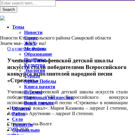
Темы
Новости
Новости Ставропольского района Самарской области
Спорт
Знаем мы – знаете вы!
ЖКХ
О культуре
Медицина
,
Район
Образование
Политика
Ученицы Тимофеевской детской школы
Культура
искусств стали победителями Всероссийского
Экология
конкурса исполнителей народной песни
Туризм
«Стрежень»
Архив Победы
Книга памяти
Ученицы Тимофеевской детской школы искусств стали
Персона
победителями VIII Всероссийского конкурса
Народный месяцеслов
исполнителей народной песни «Стрежень» в номинации
Ваши письма
«Народный вокал»: Мария Казакова – лауреат I степени,
Область
Ангелина Арутюнян – лауреат II степени.
Район
Село
Ставрополь-на-Волге
Тольятти
23.05.2026
Официально
назад