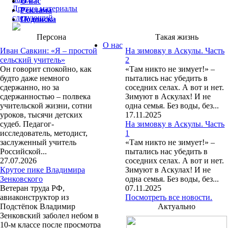
О нас
Другие материалы
Реклама
следующий
Подписка
Персона
Такая жизнь
О нас
Иван Савкин: «Я – простой
На зимовку в Аскулы. Часть
сельский учитель»
2
Он говорит спокойно, как
«Там никто не зимует!» –
будто даже немного
пытались нас убедить в
сдержанно, но за
соседних селах. А вот и нет.
сдержанностью – полвека
Зимуют в Аскулах! И не
учительской жизни, сотни
одна семья. Без воды, без...
уроков, тысячи детских
17.11.2025
судеб. Педагог-
На зимовку в Аскулы. Часть
исследователь, методист,
1
заслуженный учитель
«Там никто не зимует!» –
Российской...
пытались нас убедить в
27.07.2026
соседних селах. А вот и нет.
Крутое пике Владимира
Зимуют в Аскулах! И не
Зенковского
одна семья. Без воды, без...
Ветеран труда РФ,
07.11.2025
авиаконструктор из
Посмотреть все новости.
Подстёпок Владимир
Актуально
Зенковский заболел небом в
10-м классе после просмотра