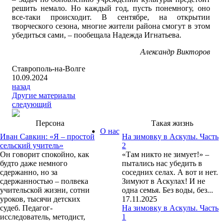
решить немало. Но каждый год, пусть понемногу, оно
все-таки происходит. В сентябре, на открытии
творческого сезона, многие жители района смогут в этом
убедиться сами, – пообещала Надежда Игнатьева.
Александр Викторов
Ставрополь-на-Волге
10.09.2024
назад
Другие материалы
следующий
Персона
Такая жизнь
О нас
Иван Савкин: «Я – простой
На зимовку в Аскулы. Часть
сельский учитель»
2
Он говорит спокойно, как
«Там никто не зимует!» –
будто даже немного
пытались нас убедить в
сдержанно, но за
соседних селах. А вот и нет.
сдержанностью – полвека
Зимуют в Аскулах! И не
учительской жизни, сотни
одна семья. Без воды, без...
уроков, тысячи детских
17.11.2025
судеб. Педагог-
На зимовку в Аскулы. Часть
исследователь, методист,
1