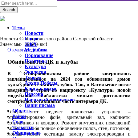
Темы
Новости
Новости Ставропольского района Самарской области
Спорт
Знаем мы – знаете вы!
ЖКХ
О культуре
Медицина
,
Район
Образование
Политика
Обновляются ДК и клубы
Культура
Экология
В Ставропольском районе завершилось
Туризм
запланированное на 2024 год обновление домов
Архив Победы
культуры и сельских клубов. Так, в Васильевке после
Книга памяти
введения в строй по нацпроекту «Культура» новой
Персона
модельной библиотеки явным диссонансом
Народный месяцеслов
смотрелась оставшаяся часть интерьера ДК.
Ваши письма
Область
Теперь этот недочет полностью устранен –
Район
отремонтировано фойе, зрительный зал, кабинеты
Село
сотрудников и коридор. Ремонт внутренних помещений
Тольятти
включал в себя полное обновление полов, стен, потолков,
Официально
монтаж новой лестницы, замену электропроводки и