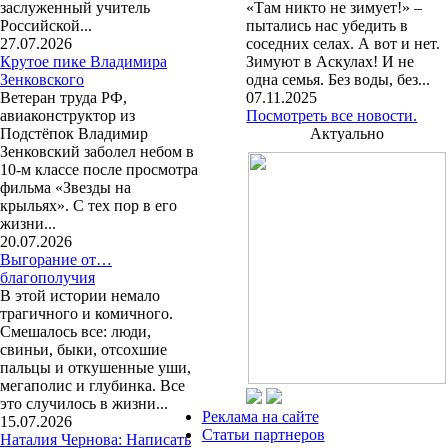
заслуженный учитель
«Там никто не зимует!» –
Российской...
пытались нас убедить в
27.07.2026
соседних селах. А вот и нет.
Крутое пике Владимира
Зимуют в Аскулах! И не
Зенковского
одна семья. Без воды, без...
Ветеран труда РФ,
07.11.2025
авиаконструктор из
Посмотреть все новости.
Подстёпок Владимир
Актуально
Зенковский заболел небом в
10-м классе после просмотра
фильма «Звезды на
крыльях». С тех пор в его
жизни...
20.07.2026
Выгорание от…
благополучия
В этой истории немало
трагичного и комичного.
Смешалось все: люди,
свиньи, быки, отсохшие
пальцы и откушенные уши,
мегаполис и глубинка. Все
это случилось в жизни...
Реклама на сайте
15.07.2026
Статьи партнеров
Наталия Чернова: Написать