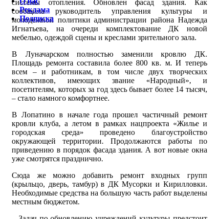
О нас
системы отопления. Обновлен фасад здания. Как
Реклама
сообщила руководитель управления культуры и
Подписка
молодежной политики администрации района Надежда
Игнатьева, на очереди комплектование ДК новой
мебелью, одеждой сцены и креслами зрительного зала.
В Луначарском полностью заменили кровлю ДК.
Площадь ремонта составила более 800 кв. м. И теперь
всем – и работникам, в том числе двух творческих
коллективов, имеющих звание «Народный», и
посетителям, которых за год здесь бывает более 14 тысяч,
– стало намного комфортнее.
В Лопатино в начале года прошел частичный ремонт
кровли клуба, а летом в рамках нацпроекта «Жилье и
городская среда» проведено благоустройство
окружающей территории. Продолжаются работы по
приведению в порядок фасада здания. А вот новые окна
уже смотрятся празднично.
Сюда же можно добавить ремонт входных групп
(крыльцо, дверь, тамбур) в ДК Мусорки и Кирилловки.
Необходимые средства на большую часть работ выделены
местным бюджетом.
– Задач по обновлению учреждений культуры предстоит