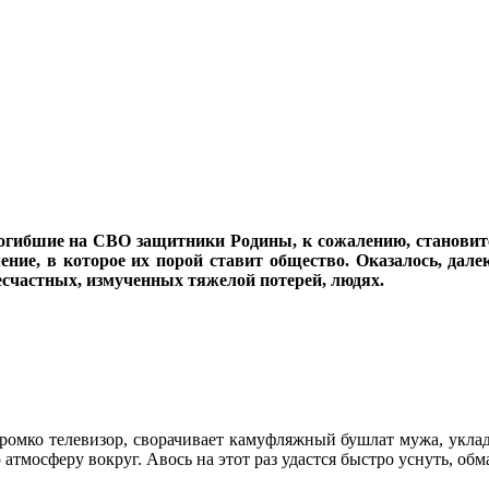
погибшие на СВО защитники Родины, к сожалению, становитс
ение, в которое их порой ставит общество. Оказалось, дале
несчастных, измученных тяжелой потерей, людях.
громко телевизор, сворачивает камуфляжный бушлат мужа, уклады
ю атмосферу вокруг. Авось на этот раз удастся быстро уснуть, 