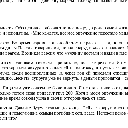
завцы втираются в доверие, морочат голову, занимают деньги 
ность. Обесценилось абсолютно все вокруг, кроме самой жизни
и непонятны. «Мне кажется, все мое окружение перестало меня 
екло. Во время редких звонков об этом не рассказывал, но она 
аходился Павел с товарищами, попал снаряд и «всех завалило». К
чена врагом. Возникла версия, что мужчину достали и взяли в пл
ться – слишком часто стала ронять подносы с тарелками. И име
 его зарплата аккуратно капает ей на карточку, и пусть все та
 мужа среди военнопленных. А через год ей прислали страш
цию. Дескать, супруга уже не вернуть, а деньги пригодятся – с
а. Лица там уже совсем не было видно. Я не стала никого слуш
только потом сюда привезут груз 200. Хотя в моем окружении ме
нее время совсем ушла в себя и отгородилась от всех.
ятна. Давайте будем людьми до конца. Сейчас вокруг много го
щие и помогающие семьям погибших есть везде. Испокон веков с
 ли что?