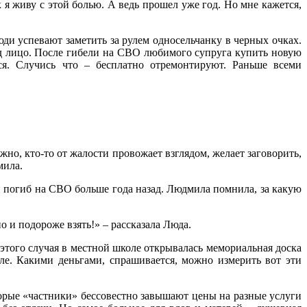
к я живу с этой болью. А ведь прошел уже год. Но мне кажется,
 успевают заметить за рулем односельчанку в черных очках.
год лицо. После гибели на СВО любимого супруга купить новую
я. Случись что – бесплатно отремонтируют. Раньше всеми
жно, кто-то от жалости провожает взглядом, желает заговорить,
мила.
н погиб на СВО больше года назад. Людмила помнила, за какую
о и подороже взять!» – рассказала Люда.
 этого случая в местной школе открывалась мемориальная доска
рле. Какими деньгами, спрашивается, можно измерить вот эти
торые «частники» бессовестно завышают цены на разные услуги