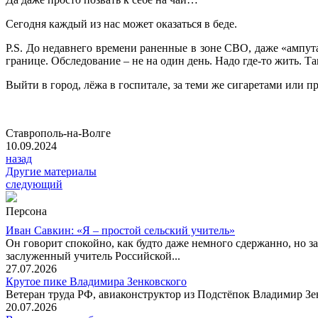
Сегодня каждый из нас может оказаться в беде.
P.S. До недавнего времени раненные в зоне СВО, даже «ампут
границе. Обследование – не на один день. Надо где-то жить. Та
Выйти в город, лёжа в госпитале, за теми же сигаретами или 
Ставрополь-на-Волге
10.09.2024
назад
Другие материалы
следующий
Персона
Иван Савкин: «Я – простой сельский учитель»
Он говорит спокойно, как будто даже немного сдержанно, но за
заслуженный учитель Российской...
27.07.2026
Крутое пике Владимира Зенковского
Ветеран труда РФ, авиаконструктор из Подстёпок Владимир Зенк
20.07.2026