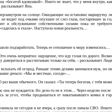
аза «богатой вдовушкой». Никто не знает, что у меня внутри, ка
, рассказывает Яна.
ерламутром на солнце. Ожидающие на остановке маршрутку люди
 не видит под очками опухшие от слез глаза, постаревшее за 
нт и обслуживание собственными силами пока не требуютс
садилась и ехала». Наступила новая реальность…
ешили подзаработать. Теперь ее отношение к миру изменилось…
Это очень неприятно: ощущение, что иду голая по дороге. Возмо
гу довериться и рассчитываю только на себя, – рассказывает Люд
т вспахать ей огород. Раньше этими делами занимался муж, но о
ольшие деньги: «Мы ж местные, соседи»…
 раз выше обычного. Он сказал: «Ты теперь богатая, с тебя можн
час она не нуждается. Но дело-то не в этом… Через неделю после
ясь за угол, чтобы продышаться от накатывавшего комка в го
никла не сегодня и не вчера, а сразу после начала СВО. Неко