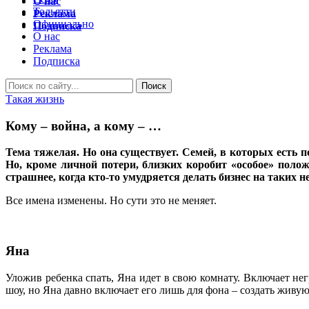
О нас
Тольятти
Реклама
Официально
Подписка
О нас
Реклама
Подписка
Такая жизнь
Кому – война, а кому – …
Тема тяжелая. Но она существует. Семей, в которых есть 
Но, кроме личной потери, близких коробит «особое» полож
страшнее, когда кто-то умудряется делать бизнес на таких 
Все имена изменены. Но сути это не меняет.
Яна
Уложив ребенка спать, Яна идет в свою комнату. Включает не
шоу, но Яна давно включает его лишь для фона – создать живу