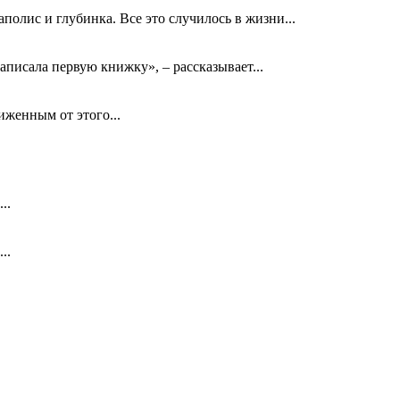
олис и глубинка. Все это случилось в жизни...
аписала первую книжку», – рассказывает...
биженным от этого...
..
..