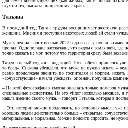
для семей военнослужащих (как живых, так и погибших). Мер
глухота тех, чья хата по-прежнему с краю…
Татьяна
В последний год Таня с трудом воспринимает жестокую реаль
женщина. Мнения и поступки некоторых людей ей стали чужды 
Муж ушел на фронт осенью 2022 года и сразу попал в самое п
пропал. Однополчане рассказали, что рядом с землянкой, где н
точно сказать не мог, потому что территория сразу была захва
Татьяна целый год жила надеждой. Но с работы пришлось уволи
то бред». Сначала убеждали, что мужа не нужно искать – ведь
равно продолжала звонить по госпиталям и моргам, искать
«сочувствующие» начали убеждать: опознай, получишь компенса
– На этой фотографии я смогла опознать только номерок муж
специальные экспертизы. На это уйдет несколько месяцев, и 
нашла именно своего мужа, – говорит Татьяна, которая в послед
…Эти истории можно продолжать, но основная мысль уже пон
хороших людей действительно больше – открытые, сочувствую
материальная, и моральная. Можно подойти спросить, не нужно
Да даже просто позвать к себе на чай…