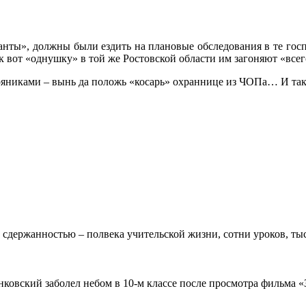
анты», должны были ездить на плановые обследования в те госп
к вот «однушку» в той же Ростовской области им загоняют «всего
пряниками – вынь да положь «косарь» охраннице из ЧОПа… И так
 сдержанностью – полвека учительской жизни, сотни уроков, тыс
овский заболел небом в 10-м классе после просмотра фильма «Зв