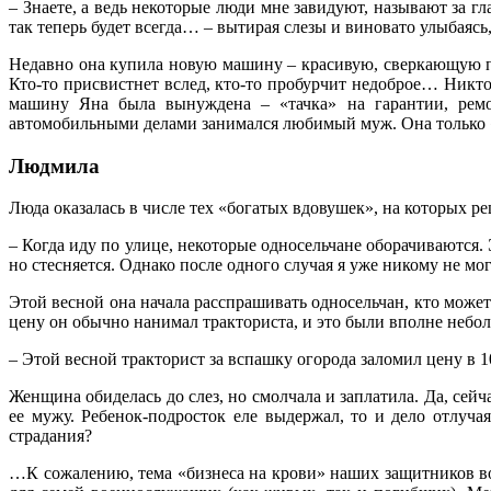
– Знаете, а ведь некоторые люди мне завидуют, называют за гл
так теперь будет всегда… – вытирая слезы и виновато улыбаясь
Недавно она купила новую машину – красивую, сверкающую п
Кто-то присвистнет вслед, кто-то пробурчит недоброе… Никто
машину Яна была вынуждена – «тачка» на гарантии, ремо
автомобильными делами занимался любимый муж. Она только «
Людмила
Люда оказалась в числе тех «богатых вдовушек», на которых р
– Когда иду по улице, некоторые односельчане оборачиваются. 
но стесняется. Однако после одного случая я уже никому не мо
Этой весной она начала расспрашивать односельчан, кто може
цену он обычно нанимал тракториста, и это были вполне неб
– Этой весной тракторист за вспашку огорода заломил цену в 10
Женщина обиделась до слез, но смолчала и заплатила. Да, сей
ее мужу. Ребенок-подросток еле выдержал, то и дело отлуча
страдания?
…К сожалению, тема «бизнеса на крови» наших защитников воз