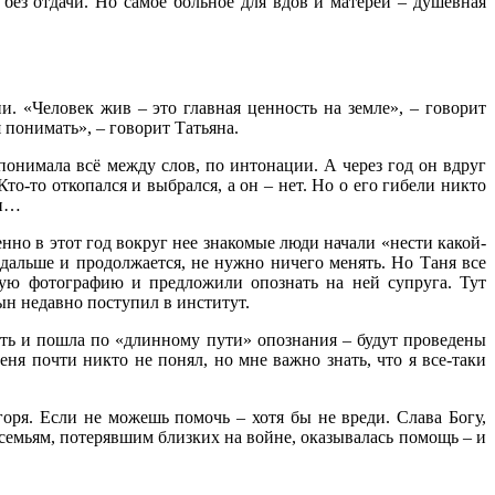
без отдачи. Но самое больное для вдов и матерей – душевная
. «Человек жив – это главная ценность на земле», – говорит
понимать», – говорит Татьяна.
понимала всё между слов, по интонации. А через год он вдруг
то-то откопался и выбрался, а он – нет. Но о его гибели никто
ен…
нно в этот год вокруг нее знакомые люди начали «нести какой-
к дальше и продолжается, не нужно ничего менять. Но Таня все
ную фотографию и предложили опознать на ней супруга. Тут
ын недавно поступил в институт.
ать и пошла по «длинному пути» опознания – будут проведены
ня почти никто не понял, но мне важно знать, что я все-таки
ря. Если не можешь помочь – хотя бы не вреди. Слава Богу,
емьям, потерявшим близких на войне, оказывалась помощь – и