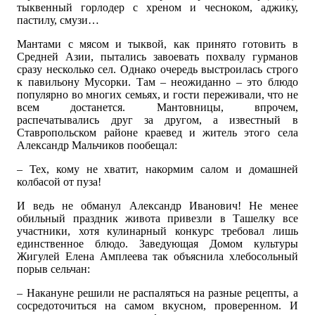
тыквенный горлодер с хреном и чесноком, аджику,
пастилу, смузи…
Мантами с мясом и тыквой, как принято готовить в
Средней Азии, пытались завоевать похвалу гурманов
сразу несколько сел. Однако очередь выстроилась строго
к павильону Мусорки. Там – неожиданно – это блюдо
популярно во многих семьях, и гости переживали, что не
всем достанется. Мантовницы, впрочем,
распечатывались друг за другом, а известный в
Ставропольском районе краевед и житель этого села
Александр Мальчиков пообещал:
– Тех, кому не хватит, накормим салом и домашней
колбасой от пуза!
И ведь не обманул Александр Иванович! Не менее
обильный праздник живота привезли в Ташелку все
участники, хотя кулинарный конкурс требовал лишь
единственное блюдо. Заведующая Домом культуры
Жигулей Елена Амплеева так объяснила хлебосольный
порыв сельчан:
– Накануне решили не распаляться на разные рецепты, а
сосредоточиться на самом вкусном, проверенном. И