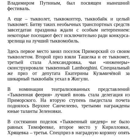
Владимиром Путиным, был посвящен нынешний
фестиваль.
А еще – тыкволет, тыквокоптер, тыквобайк и целый
тыквомет. Битву таких необычных транспортных средств
завсегдатаи праздника ждали с особым нетерпением:
некоторые посещают фест исключительно ради конкурса-
зрелища на лучший тыквомобиль.
Здесь первое место занял поселок Приморский со своим
тыкволетом. Второй приз взяли Ташелка и ее тыквомет,
третьей стала Александровка, чьи «инженеры»
сконструировали тыквенный Lamborghini. Специальный
же приз от депутата Екатерины Кузьмичёвой за
шикарный тыквобайк уехал в Жигули.
В номинации театрализованных представлений
«Тыквенная феерия» лучшей вновь стала делегация из
Приморского. На вторую ступень пьедестала почета
поднялось Верхнее Санчелеево, третьими награждены
юные таланты Зеленовки.
В состязании поделок «Тыквенный шедевр» не было
равных Тимофеевке, второе место у Кирилловки,
Хрящевка – третья. Спецприз в наградную корзину опять