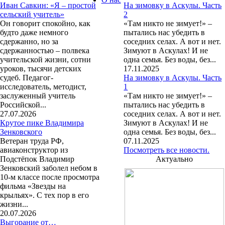
Иван Савкин: «Я – простой
На зимовку в Аскулы. Часть
сельский учитель»
2
Он говорит спокойно, как
«Там никто не зимует!» –
будто даже немного
пытались нас убедить в
сдержанно, но за
соседних селах. А вот и нет.
сдержанностью – полвека
Зимуют в Аскулах! И не
учительской жизни, сотни
одна семья. Без воды, без...
уроков, тысячи детских
17.11.2025
судеб. Педагог-
На зимовку в Аскулы. Часть
исследователь, методист,
1
заслуженный учитель
«Там никто не зимует!» –
Российской...
пытались нас убедить в
27.07.2026
соседних селах. А вот и нет.
Крутое пике Владимира
Зимуют в Аскулах! И не
Зенковского
одна семья. Без воды, без...
Ветеран труда РФ,
07.11.2025
авиаконструктор из
Посмотреть все новости.
Подстёпок Владимир
Актуально
Зенковский заболел небом в
10-м классе после просмотра
фильма «Звезды на
крыльях». С тех пор в его
жизни...
20.07.2026
Выгорание от…