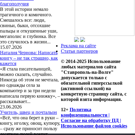
благополучия
В этой истории немало
трагичного и комичного.
Смешалось все: люди,
свиньи, быки, отсохшие
пальцы и откушенные уши,
мегаполис и глубинка. Все
это случилось в жизни...
Реклама на сайте
15.07.2026
Статьи партнеров
Наталия Чернова: Написать
книгу – не так страшно, как
© 2014-2025 Использование
кажется
любых материалов сайта
«Я стала писательницей,
"Ставрополь-на-Волге"
можно сказать, случайно.
допускается только с
Никогда об этом не мечтала,
обязательной гиперссылкой
но однажды села за
(активной ссылкой) на
компьютер и за три недели
конкретную страницу сайта, с
написала первую книжку», –
которой взята информация.
рассказывает...
23.06.2026
12+
Политика
Учитель, швец и почтальон
конфиденциальности |
«Всё, что она берет в руки –
Согласие на обработку ПД |
книгу, иголку, овощ, купюру,
Использование файлов cookies
– сразу же приносит пользу
десяткам людей вокруг,