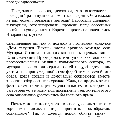
победы односельчан:
– Представьте, говорю, девчонки, что выступаете в
последний раз и нужно запомниться надолго. Чем каждая
из вас может порадовать зрителя? Набросали сценарий,
вызубрили, отрепетировали, провели пару бессонных
ночей на кухне у плиты. Короче – просто не поленились.
И здравствуй, успех!
Специальные диплом и подарок в последнем конкурсе
«Дом тетушки Тыквы» жюри вручило команде села
Мусорка. И снова – никаких вопросов к оценкам жюри.
Если делегация Приморского выступила как мощная и
профессиональная машина культмассового сектора, то
мусоркцы растопили сердца гостей и судей домашним
уютом и непринужденной атмосферой тихого семейного
обеда, когда соседи и домочадцы собираются вместе,
закончив сбор осеннего урожая. Жаль, не предусмотрена
фестивалем номинация «Душа тыквы», в котором за
разговоры «о вечном» под ароматный чаёк жители этого
села однозначно удостоились бы главного приза.
– Почему ж не посидеть-то в свое удовольствие и с
хорошими людьми под приятным октябрьским
солнышком? Так и хочется порой обнять тыкву –