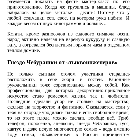
разумеется показать на фесте мастер-класс по его
приготовлению. Когда же грузились в машины, блюд
набралось на целое застолье – десять! Потому что у
любой сельчанки есть свое, на котором рука набита. И
каждое весом от двух килограммов и больше…
Кстати, кроме разносолов из садового символа осени
народ активно налегал на вареную кукурузу и сладкую
вату, а согревался бесплатным горячим чаем в отдельном
теплом домике.
Гнездо Чебурашки от «тыквоинженеров»
Не только сытным столом участники старались
расположить к себе жюри и гостей. Районные
рукодельники тоже соревновались между собой. Как
профессионалы, для которых декоративно-прикладное
искусство стало ремеслом жизни, так и любители.
Последние сделали упор не столько на мастерство,
сколько на творчество и фантазию. Оказывается, если у
тебя на огороде уродилась тыква и есть свободное время,
то из этого плода можно сделать вообще всё. Гриб,
телефон, поросенка, апельсин, гнездо Чебурашки, гуся,
кактус и даже целую многодетную семью – ведь именно
Году семьи, объявленному в России президентом