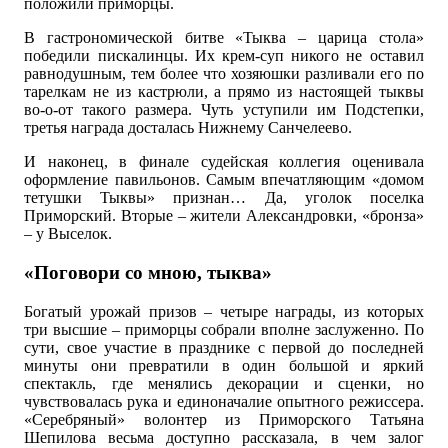
положили приморцы.
В гастрономической битве «Тыква – царица стола»
победили пискалинцы. Их крем-суп никого не оставил
равнодушным, тем более что хозяюшки разливали его по
тарелкам не из кастрюли, а прямо из настоящей тыквы
во-о-от такого размера. Чуть уступили им Подстепки,
третья награда досталась Нижнему Санчелеево.
И наконец, в финале судейская коллегия оценивала
оформление павильонов. Самым впечатляющим «домом
тетушки Тыквы» признан… Да, уголок поселка
Приморский. Вторые – жители Александровки, «бронза»
– у Выселок.
«Поговори со мною, тыква»
Богатый урожай призов – четыре награды, из которых
три высшие – приморцы собрали вполне заслуженно. По
сути, свое участие в празднике с первой до последней
минуты они превратили в один большой и яркий
спектакль, где менялись декорации и сценки, но
чувствовалась рука и единоначалие опытного режиссера.
«Серебряный» волонтер из Приморского Татьяна
Шепилова весьма доступно рассказала, в чем залог