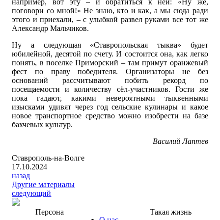
например, вот эту – и обратиться к ней: «Ну же,
поговори со мной!» Не знаю, кто и как, а мы сюда ради
этого и приехали, – с улыбкой развел руками все тот же
Александр Мальчиков.
Ну а следующая «Ставропольская тыква» будет
юбилейной, десятой по счету. И состоится она, как легко
понять, в поселке Приморский – там примут оранжевый
фест по праву победителя. Организаторы не без
оснований рассчитывают побить рекорд по
посещаемости и количеству сёл-участников. Гости же
пока гадают, какими невероятными тыквенными
изысками удивят через год сельские кулинары и какое
новое транспортное средство можно изобрести на базе
бахчевых культур.
Василий Лаптев
Ставрополь-на-Волге
17.10.2024
назад
Другие материалы
следующий
Персона
Такая жизнь
О нас