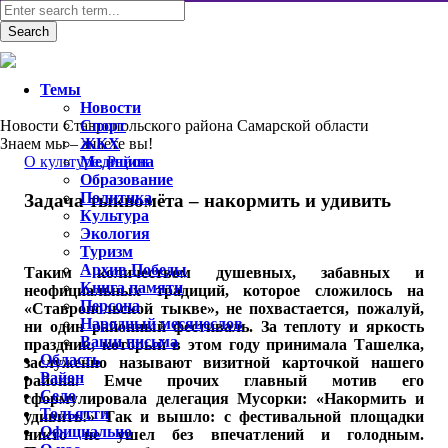
Темы
Новости
Новости Ставропольского района Самарской области
Спорт
Знаем мы – знаете вы!
ЖКХ
О культуре
Медицина
,
Район
Образование
Политика
Задача тыквомёта – накормить и удивить
Культура
Экология
Туризм
Архив Победы
Таким количеством душевных, забавных и
Книга памяти
неофициальных традиций, которое сложилось на
Персона
«Ставропольской тыкве», не похвастается, пожалуй,
Народный месяцеслов
ни один районный фестиваль. За теплоту и яркость
Ваши письма
праздник, который в этом году принимала Ташелка,
Область
заслуженно называют визитной карточкой нашего
Район
района. Емче прочих главный мотив его
Село
сформулировала делегация Мусорки: «Накормить и
Тольятти
удивить!» Так и вышло: с фестивальной площадки
Официально
никто не ушел без впечатлений и голодным.