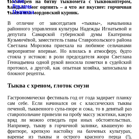
О нас
Посмотрев на битву тыквомета с тыквокоптером,
Реклама
каждый смог оценить – а что же вкуснее: горчичная
Подписка
тыква или мордовский курник.
В отличие от завсегдатаев «тыквы», начальника
районного управления культуры Надежды Игнатьевой и
депутата Самарской губернской думы Екатерины
Кузьмичёвой, заместитель главы Ставропольского района
Светлана Морозова приехала на любимое сельчанами
мероприятие впервые. Но влилась в атмосферу, будто
стояла у истоков: в роли председателя жюри Светлана
Геннадьевна одной рукой вносила пометки в судейский
протокол, а другой, как опытная хозяйка, записывала в
блокнот рецепты.
Тыква с хреном, глоток смузи
Гастрономически фестиваль год от года задирает планку
сам себе. Если начинался он с классических тыквы
печеной, тыквенного супа-пюре и сока, то в девятый раз
ставропольчане привезли на пробу массу экзотики, какую
вряд ли можно отведать при иных обстоятельствах.
Например, тыкву в горчичной заливке, квашеную во
фритюре, крепкую настойку на бахчевых культурах,
варенье из тыквы и острого красного перца (!),