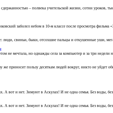
 сдержанностью – полвека учительской жизни, сотни уроков, тыс
овский заболел небом в 10-м классе после просмотра фильма «Зв
: люди, свиньи, быки, отсохшие пальцы и откушенные уши, мегап
я
этом не мечтала, но однажды села за компьютер и за три недели н
разу же приносит пользу десяткам людей вокруг, никто не уйдет о
. А вот и нет. Зимуют в Аскулах! И не одна семья. Без воды, без.
. А вот и нет. Зимуют в Аскулах! И не одна семья. Без воды, без.