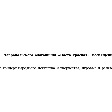
л
ь Ставропольского благочиния «Пасха красная», посвяще
 концерт народного искусства и творчества, игровые и развл