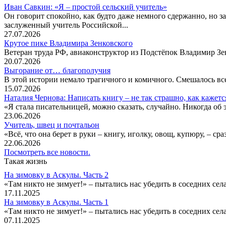
Иван Савкин: «Я – простой сельский учитель»
Он говорит спокойно, как будто даже немного сдержанно, но за
заслуженный учитель Российской...
27.07.2026
Крутое пике Владимира Зенковского
Ветеран труда РФ, авиаконструктор из Подстёпок Владимир Зенк
20.07.2026
Выгорание от… благополучия
В этой истории немало трагичного и комичного. Смешалось все
15.07.2026
Наталия Чернова: Написать книгу – не так страшно, как кажетс
«Я стала писательницей, можно сказать, случайно. Никогда об 
23.06.2026
Учитель, швец и почтальон
«Всё, что она берет в руки – книгу, иголку, овощ, купюру, – с
22.06.2026
Посмотреть все новости.
Такая жизнь
На зимовку в Аскулы. Часть 2
«Там никто не зимует!» – пытались нас убедить в соседних селах
17.11.2025
На зимовку в Аскулы. Часть 1
«Там никто не зимует!» – пытались нас убедить в соседних селах
07.11.2025