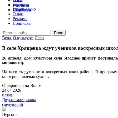
О нас
Тольятти
Реклама
Официально
Подписка
О нас
Реклама
Подписка
Вера
,
О культуре
,
Село
В селе Хрящевка ждут учеников воскресных шко
26 апреля Дом культуры села Ягодное примет фестивал
мироносиц.
На него съедутся дети воскресных школ района. В программе
мастеров, полевая кухня…
Ставрополь-на-Волге
24.04.2026
назад
Другие материалы
следующий
Персона