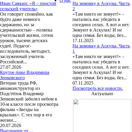
О нас
Иван Савкин: «Я – простой
На зимовку в Аскулы. Часть
сельский учитель»
2
Он говорит спокойно, как
«Там никто не зимует!» –
будто даже немного
пытались нас убедить в
сдержанно, но за
соседних селах. А вот и нет.
сдержанностью – полвека
Зимуют в Аскулах! И не
учительской жизни, сотни
одна семья. Без воды, без...
уроков, тысячи детских
17.11.2025
судеб. Педагог-
На зимовку в Аскулы. Часть
исследователь, методист,
1
заслуженный учитель
«Там никто не зимует!» –
Российской...
пытались нас убедить в
27.07.2026
соседних селах. А вот и нет.
Крутое пике Владимира
Зимуют в Аскулах! И не
Зенковского
одна семья. Без воды, без...
Ветеран труда РФ,
07.11.2025
авиаконструктор из
Посмотреть все новости.
Подстёпок Владимир
Актуально
Зенковский заболел небом в
10-м классе после просмотра
фильма «Звезды на
крыльях». С тех пор в его
жизни...
20.07.2026
Выгорание от…