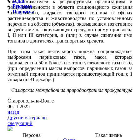
О нас
предпринимателей к регулируемым организациям и
Реклама
(или) деятельности в области стационарного сжигания
Подписка
газообразного, жидкого, твердого топлива в сферах
растениеводства и животноводства по установленному
перечню на объекте (объектах), оказывающем негативное
воздействие на окружающую среду, которому присвоена
I, II или III категория, и (или) в случае сжигания ими
топлива в двигателях транспортных средств.
При этом такая деятельность должна сопровождаться
выбросами парниковых газов, масса которых
эквивалентна 50 и более тыс. тонн углекислого газа в год
(при определении массы выбросов парниковых газов за
отчетный период принимается предшествующий год, с 1
января по 31 декабря).
Самарская межрайонная природоохранная прокуратура
Ставрополь-на-Волге
06.11.2025
назад
Другие материалы
следующий
Персона
Такая жизнь