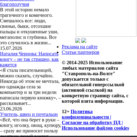
благополучия
В этой истории немало
трагичного и комичного.
Смешалось все: люди,
свиньи, быки, отсохшие
пальцы и откушенные уши,
мегаполис и глубинка. Все
это случилось в жизни...
Реклама на сайте
15.07.2026
Статьи партнеров
Наталия Чернова: Написать
книгу – не так страшно, как
© 2014-2025 Использование
кажется
любых материалов сайта
«Я стала писательницей,
"Ставрополь-на-Волге"
можно сказать, случайно.
допускается только с
Никогда об этом не мечтала,
обязательной гиперссылкой
но однажды села за
(активной ссылкой) на
компьютер и за три недели
конкретную страницу сайта, с
написала первую книжку», –
которой взята информация.
рассказывает...
23.06.2026
12+
Политика
Учитель, швец и почтальон
конфиденциальности |
«Всё, что она берет в руки –
Согласие на обработку ПД |
книгу, иголку, овощ, купюру,
Использование файлов cookies
– сразу же приносит пользу
десяткам людей вокруг,