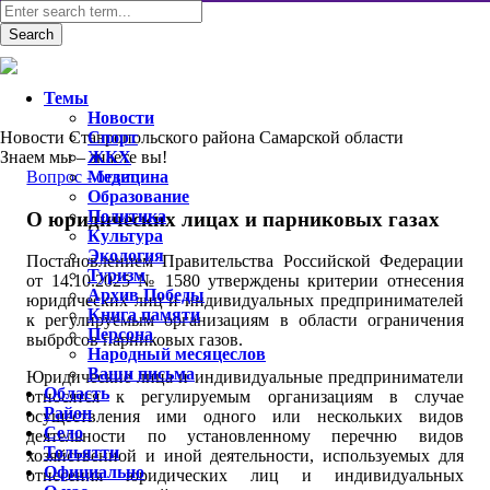
Темы
Новости
Новости Ставропольского района Самарской области
Спорт
Знаем мы – знаете вы!
ЖКХ
Вопрос - ответ
Медицина
Образование
Политика
О юридических лицах и парниковых газах
Культура
Экология
Постановлением Правительства Российской Федерации
Туризм
от 14.10.2025 № 1580 утверждены критерии отнесения
Архив Победы
юридических лиц и индивидуальных предпринимателей
Книга памяти
к регулируемым организациям в области ограничения
Персона
выбросов парниковых газов.
Народный месяцеслов
Ваши письма
Юридические лица и индивидуальные предприниматели
Область
относятся к регулируемым организациям в случае
Район
осуществления ими одного или нескольких видов
Село
деятельности по установленному перечню видов
Тольятти
хозяйственной и иной деятельности, используемых для
Официально
отнесения юридических лиц и индивидуальных