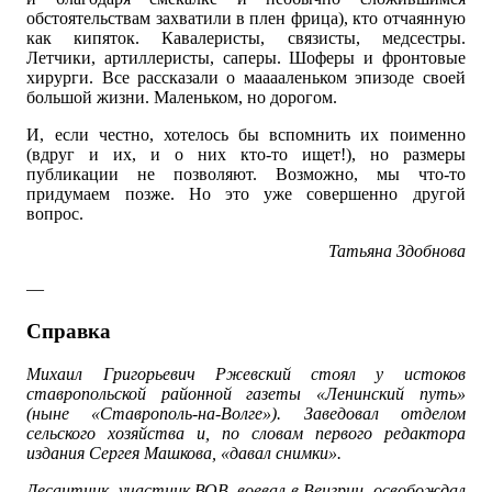
обстоятельствам захватили в плен фрица), кто отчаянную
как кипяток. Кавалеристы, связисты, медсестры.
Летчики, артиллеристы, саперы. Шоферы и фронтовые
хирурги. Все рассказали о мааааленьком эпизоде своей
большой жизни. Маленьком, но дорогом.
И, если честно, хотелось бы вспомнить их поименно
(вдруг и их, и о них кто-то ищет!), но размеры
публикации не позволяют. Возможно, мы что-то
придумаем позже. Но это уже совершенно другой
вопрос.
Татьяна Здобнова
—
Справка
Михаил Григорьевич Ржевский стоял у истоков
ставропольской районной газеты «Ленинский путь»
(ныне «Ставрополь-на-Волге»). Заведовал отделом
сельского хозяйства и, по словам первого редактора
издания Сергея Машкова, «давал снимки».
Десантник, участник ВОВ, воевал в Венгрии, освобождал