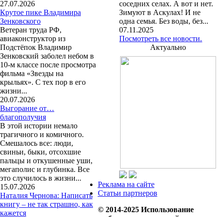
27.07.2026
соседних селах. А вот и нет.
Крутое пике Владимира
Зимуют в Аскулах! И не
Зенковского
одна семья. Без воды, без...
Ветеран труда РФ,
07.11.2025
авиаконструктор из
Посмотреть все новости.
Подстёпок Владимир
Актуально
Зенковский заболел небом в
10-м классе после просмотра
фильма «Звезды на
крыльях». С тех пор в его
жизни...
20.07.2026
Выгорание от…
благополучия
В этой истории немало
трагичного и комичного.
Смешалось все: люди,
свиньи, быки, отсохшие
пальцы и откушенные уши,
мегаполис и глубинка. Все
это случилось в жизни...
Реклама на сайте
15.07.2026
Статьи партнеров
Наталия Чернова: Написать
книгу – не так страшно, как
© 2014-2025 Использование
кажется