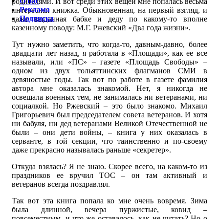
О нас
родителями. И вот среди этих вещей мне попалась весьма
Реклама
интересная книжка. Обыкновенная, на первый взгляд, и
Подписка
даже выданная бабке и деду по какому-то вполне
казенному поводу: М.Г. Ржевский «Два года жизни».
Тут нужно заметить, что когда-то, давным-давно, более
двадцати лет назад, я работала в «Площади», как ее все
называли, или «ПС» – газете «Площадь Свободы» –
одном из двух тольяттинских флагманов СМИ в
девяностые годы. Так вот по работе в газете фамилия
автора мне оказалась знакомой. Нет, я никогда не
освещала военных тем, не занималась ни ветеранами, ни
социалкой. Но Ржевский – это было знакомо. Михаил
Григорьевич был председателем совета ветеранов. И хотя
ни бабуля, ни дед ветеранами Великой Отечественной не
были – они дети войны, – книга у них оказалась в
серванте, в той секции, что таинственно и по-своему
даже прекрасно называлась раньше «секретер».
Откуда взялась? Я не знаю. Скорее всего, на каком-то из
праздников ее вручил ТОС – он там активный и
ветеранов всегда поздравлял.
Так вот эта книга попала ко мне очень вовремя. Зима
была длинной, вечера пуржистые, ковид –
повсеместным, и что же оставалось, как не читать? Но о