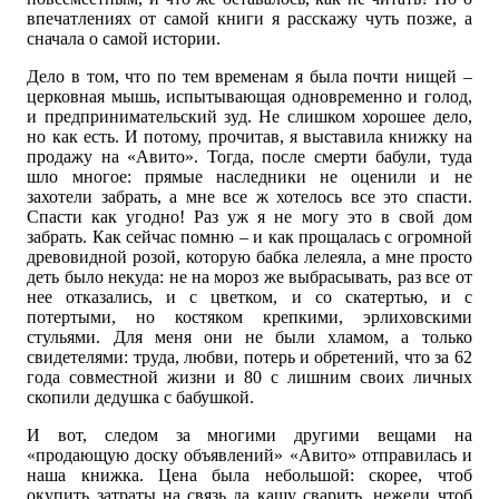
впечатлениях от самой книги я расскажу чуть позже, а
сначала о самой истории.
Дело в том, что по тем временам я была почти нищей –
церковная мышь, испытывающая одновременно и голод,
и предпринимательский зуд. Не слишком хорошее дело,
но как есть. И потому, прочитав, я выставила книжку на
продажу на «Авито». Тогда, после смерти бабули, туда
шло многое: прямые наследники не оценили и не
захотели забрать, а мне все ж хотелось все это спасти.
Спасти как угодно! Раз уж я не могу это в свой дом
забрать. Как сейчас помню – и как прощалась с огромной
древовидной розой, которую бабка лелеяла, а мне просто
деть было некуда: не на мороз же выбрасывать, раз все от
нее отказались, и с цветком, и со скатертью, и с
потертыми, но костяком крепкими, эрлиховскими
стульями. Для меня они не были хламом, а только
свидетелями: труда, любви, потерь и обретений, что за 62
года совместной жизни и 80 с лишним своих личных
скопили дедушка с бабушкой.
И вот, следом за многими другими вещами на
«продающую доску объявлений» «Авито» отправилась и
наша книжка. Цена была небольшой: скорее, чтоб
окупить затраты на связь да кашу сварить, нежели чтоб