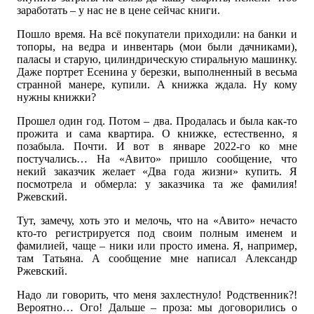
заработать – у нас не в цене сейчас книги.
Пошло время. На всё покупатели приходили: на банки и
топоры, на ведра и инвентарь (мои были дачниками),
паласы и старую, цилиндрическую стиральную машинку.
Даже портрет Есенина у березки, выполненный в весьма
странной манере, купили. А книжка ждала. Ну кому
нужны книжки?
Прошел один год. Потом – два. Продалась и была как-то
прожита и сама квартира. О книжке, естественно, я
позабыла. Почти. И вот в январе 2022-го ко мне
постучались… На «Авито» пришло сообщение, что
некий заказчик желает «Два года жизни» купить. Я
посмотрела и обмерла: у заказчика та же фамилия!
Ржевский.
Тут, замечу, хоть это и мелочь, что на «Авито» нечасто
кто-то регистрируется под своим полным именем и
фамилией, чаще – ники или просто имена. Я, например,
там Татьяна. А сообщение мне написал Александр
Ржевский.
Надо ли говорить, что меня захлестнуло! Родственник?!
Вероятно… Ого! Дальше – проза: мы договорились о