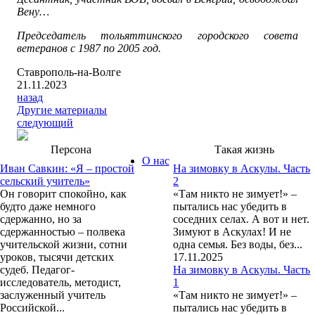
Вену…
Председатель тольяттинского городского совета
ветеранов с 1987 по 2005 год.
Ставрополь-на-Волге
21.11.2023
назад
Другие материалы
следующий
Персона
Такая жизнь
О нас
Иван Савкин: «Я – простой
На зимовку в Аскулы. Часть
сельский учитель»
2
Он говорит спокойно, как
«Там никто не зимует!» –
будто даже немного
пытались нас убедить в
сдержанно, но за
соседних селах. А вот и нет.
сдержанностью – полвека
Зимуют в Аскулах! И не
учительской жизни, сотни
одна семья. Без воды, без...
уроков, тысячи детских
17.11.2025
судеб. Педагог-
На зимовку в Аскулы. Часть
исследователь, методист,
1
заслуженный учитель
«Там никто не зимует!» –
Российской...
пытались нас убедить в