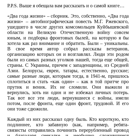
P.P.S. Выше я обещала вам рассказать и о самой книге…
«Два года жизни» – сборник. Это, собственно, «Два года
жизни» – автобиографическая повесть М.Г. Ржевского,
ушедшего в числе других комсомольцев Куйбышевской
области на Великую Отечественную войну совсем
юным, и подборка фронтовых былей, на которую я бы
хотела как раз внимание и обратить. Были – уникальны.
В свое время автор собрал рассказы ветеранов,
организацию которых он и возглавлял. Люди эти родом
были из самых разных уголков нашей, тогда еще общей,
страны. С Украины, причем с западенщины, из Средней
Азии. Белорусы, евреи, татары, естественно, русские;
самые разные люди, которым тогда, в 1941-м, пришлось
сплотиться и стать «как один» – как в той притче про
прутик и веник. Их не сломили. Они выжили и
вернулись, хоть ни один и не избежал личных потерь.
Так вот все эти люди, вернувшиеся с войны, имели
потом, после фронта, еще один фронт, трудовой. И его
они тоже сдюжили.
Каждый из них рассказал одну быль. Кто короткую, кто
подлиннее, кто забавную (как, например, ребята-
связисты отправились починить перерубленный провод
и благодаря смекалке и необычно сложившимся