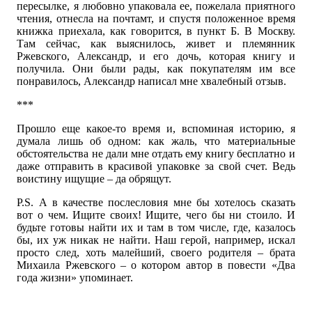
пересылке, я любовно упаковала ее, пожелала приятного
чтения, отнесла на почтамт, и спустя положенное время
книжка приехала, как говорится, в пункт Б. В Москву.
Там сейчас, как выяснилось, живет и племянник
Ржевского, Александр, и его дочь, которая книгу и
получила. Они были рады, как покупателям им все
понравилось, Александр написал мне хвалебный отзыв.
***
Прошло еще какое-то время и, вспоминая историю, я
думала лишь об одном: как жаль, что материальные
обстоятельства не дали мне отдать ему книгу бесплатно и
даже отправить в красивой упаковке за свой счет. Ведь
воистину ищущие – да обрящут.
P.S. А в качестве послесловия мне бы хотелось сказать
вот о чем. Ищите своих! Ищите, чего бы ни стоило. И
будьте готовы найти их и там в том числе, где, казалось
бы, их уж никак не найти. Наш герой, например, искал
просто след, хоть малейший, своего родителя – брата
Михаила Ржевского – о котором автор в повести «Два
года жизни» упоминает.