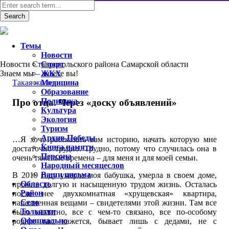
Темы
Новости
Новости Ставропольского района Самарской области
Спорт
Знаем мы – знаете вы!
ЖКХ
Такая жизнь
Медицина
Образование
Политика
Про отца. Через «доску объявлений»
Культура
Экология
Туризм
Архив Победы
…Я хочу рассказать вам историю, начать которую мне
Книга памяти
достаточно трудно. Трудно, потому что случилась она в
Персона
очень тяжелые времена – для меня и для моей семьи.
Народный месяцеслов
Ваши письма
В 2019 году умерла моя бабушка, умерла в своем доме,
Область
прожив долгую и насыщенную трудом жизнь. Осталась
Район
после нее двухкомнатная «хрущевская» квартира,
Село
наполненная вещами – свидетелями этой жизни. Там все
Тольятти
было памятно, все с чем-то связано, все по-особому
Официально
родно: так, кажется, бывает лишь с дедами, не с