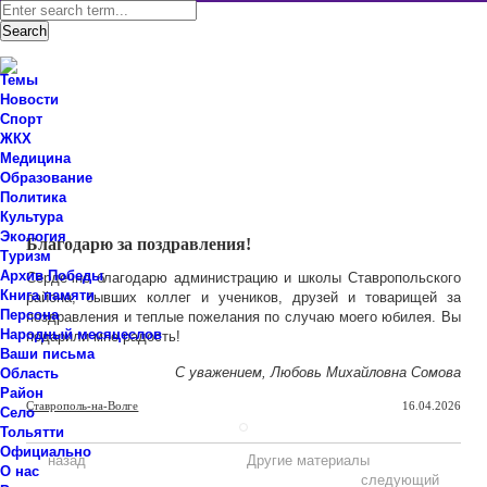
Темы
Новости
Спорт
ЖКХ
Новости Ставропольского района Самарской области
Медицина
Знаем мы – знаете вы!
Образование
Политика
Ваши письма
Культура
Экология
Благодарю за поздравления!
Туризм
Архив Победы
Сердечно благодарю администрацию и школы Ставропольского
Книга памяти
района, бывших коллег и учеников, друзей и товарищей за
Персона
поздравления и теплые пожелания по случаю моего юбилея. Вы
Народный месяцеслов
подарили мне радость!
Ваши письма
С уважением, Любовь Михайловна Сомова
Область
Район
Ставрополь-на-Волге
16.04.2026
Село
Тольятти
Официально
назад
Другие материалы
О нас
следующий