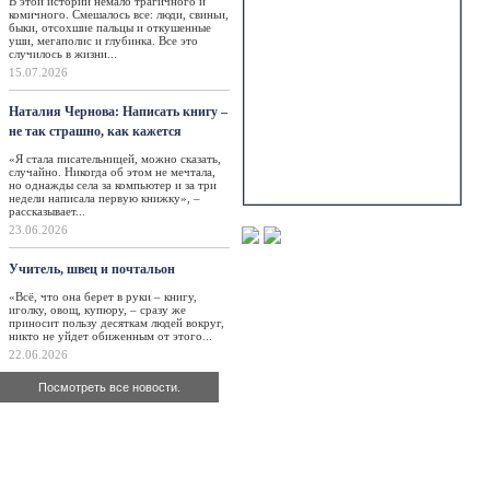
В этой истории немало трагичного и
комичного. Смешалось все: люди, свиньи,
быки, отсохшие пальцы и откушенные
уши, мегаполис и глубинка. Все это
случилось в жизни...
15.07.2026
Наталия Чернова: Написать книгу –
не так страшно, как кажется
«Я стала писательницей, можно сказать,
случайно. Никогда об этом не мечтала,
но однажды села за компьютер и за три
недели написала первую книжку», –
рассказывает...
23.06.2026
Учитель, швец и почтальон
«Всё, что она берет в руки – книгу,
иголку, овощ, купюру, – сразу же
приносит пользу десяткам людей вокруг,
никто не уйдет обиженным от этого...
22.06.2026
Посмотреть все новости.