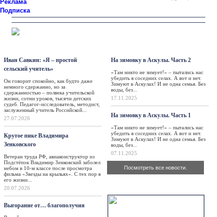
Реклама
Подписка
Персона
Такая жизнь
Иван Савкин: «Я – простой
На зимовку в Аскулы. Часть 2
сельский учитель»
«Там никто не зимует!» – пытались нас
убедить в соседних селах. А вот и нет.
Он говорит спокойно, как будто даже
Зимуют в Аскулах! И не одна семья. Без
немного сдержанно, но за
воды, без...
сдержанностью – полвека учительской
17.11.2025
жизни, сотни уроков, тысячи детских
судеб. Педагог-исследователь, методист,
заслуженный учитель Российской...
На зимовку в Аскулы. Часть 1
27.07.2026
«Там никто не зимует!» – пытались нас
убедить в соседних селах. А вот и нет.
Крутое пике Владимира
Зимуют в Аскулах! И не одна семья. Без
Зенковского
воды, без...
07.11.2025
Ветеран труда РФ, авиаконструктор из
Подстёпок Владимир Зенковский заболел
Посмотреть все новости.
небом в 10-м классе после просмотра
фильма «Звезды на крыльях». С тех пор в
его жизни...
Актуально
20.07.2026
Выгорание от… благополучия