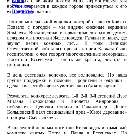
О нас
связанных с великим поэтом М.Ю. Лермонтовым. Мы
Реклама
вообще стараемся в каждом городе прикоснуться к его
Подписка
истории – это важно.
Попили минеральной водички, которой славится Кавказ.
Повезло с погодой – мы видели снежные вершины
Эльбруса. Восхищенные и заряженные чистым воздухом,
вечером мы посетили Железноводск. Гуляли по парку, где
звучат песни военных лет… В годы Великой
Отечественной войны все профилактории Кавказа были
госпиталями, о чем говорят многочисленные мемориалы.
Посетили Ессентуки – опять же красота, чистота и
источники.
В день фестиваля, конечно, все волновались. Но наша
группа поддержки и помощи – родители и бабушки –
сделала всё, чтобы дети чувствовали себя комфортно.
Результаты конкурса: лауреаты 1-й, 2-й, 3-й степени! Дуэт
Милана Новожилова и Виолетта Андронова –
победитель. Девочки попали в Гала-концерт. Денис
Кольцовский взял специальный приз «Юное дарование»
с танцем «Смуглянка»…
В последний день мы посетили Кисловодск и храмовый
комплекс святых Петра и Павла в Ессентуках. На