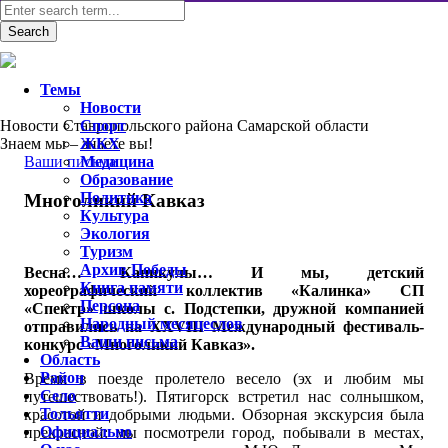
Темы
Новости
Новости Ставропольского района Самарской области
Спорт
Знаем мы – знаете вы!
ЖКХ
Ваши письма
Медицина
Образование
Политика
Многоликий Кавказ
Культура
Экология
Туризм
Архив Победы
Весна… Каникулы… И мы, детский
Книга памяти
хореографический коллектив «Калинка» СП
Персона
«Спектр» школы с. Подстепки, дружной компанией
Народный месяцеслов
отправились на XXVIII Международный фестиваль-
Ваши письма
конкурс «Многоликий Кавказ».
Область
Район
Время в поезде пролетело весело (эх и любим мы
Село
путешествовать!). Пятигорск встретил нас солнышком,
Тольятти
красотой и добрыми людьми. Обзорная экскурсия была
Официально
прекрасной: мы посмотрели город, побывали в местах,