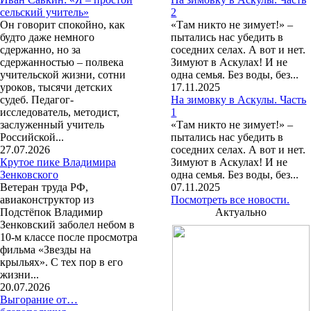
сельский учитель»
2
Он говорит спокойно, как
«Там никто не зимует!» –
будто даже немного
пытались нас убедить в
сдержанно, но за
соседних селах. А вот и нет.
сдержанностью – полвека
Зимуют в Аскулах! И не
учительской жизни, сотни
одна семья. Без воды, без...
уроков, тысячи детских
17.11.2025
судеб. Педагог-
На зимовку в Аскулы. Часть
исследователь, методист,
1
заслуженный учитель
«Там никто не зимует!» –
Российской...
пытались нас убедить в
27.07.2026
соседних селах. А вот и нет.
Крутое пике Владимира
Зимуют в Аскулах! И не
Зенковского
одна семья. Без воды, без...
Ветеран труда РФ,
07.11.2025
авиаконструктор из
Посмотреть все новости.
Подстёпок Владимир
Актуально
Зенковский заболел небом в
10-м классе после просмотра
фильма «Звезды на
крыльях». С тех пор в его
жизни...
20.07.2026
Выгорание от…