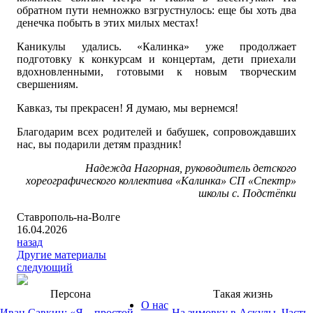
обратном пути немножко взгрустнулось: еще бы хоть два
денечка побыть в этих милых местах!
Каникулы удались. «Калинка» уже продолжает
подготовку к конкурсам и концертам, дети приехали
вдохновленными, готовыми к новым творческим
свершениям.
Кавказ, ты прекрасен! Я думаю, мы вернемся!
Благодарим всех родителей и бабушек, сопровождавших
нас, вы подарили детям праздник!
Надежда Нагорная, руководитель детского
хореографического коллектива «Калинка» СП «Спектр»
школы с. Подстёпки
Ставрополь-на-Волге
16.04.2026
назад
Другие материалы
следующий
Персона
Такая жизнь
О нас
Иван Савкин: «Я – простой
На зимовку в Аскулы. Часть