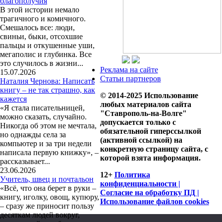
благополучия
В этой истории немало
трагичного и комичного.
Смешалось все: люди,
свиньи, быки, отсохшие
пальцы и откушенные уши,
мегаполис и глубинка. Все
это случилось в жизни...
Реклама на сайте
15.07.2026
Статьи партнеров
Наталия Чернова: Написать
книгу – не так страшно, как
© 2014-2025 Использование
кажется
любых материалов сайта
«Я стала писательницей,
"Ставрополь-на-Волге"
можно сказать, случайно.
допускается только с
Никогда об этом не мечтала,
обязательной гиперссылкой
но однажды села за
(активной ссылкой) на
компьютер и за три недели
конкретную страницу сайта, с
написала первую книжку», –
которой взята информация.
рассказывает...
23.06.2026
12+
Политика
Учитель, швец и почтальон
конфиденциальности |
«Всё, что она берет в руки –
Согласие на обработку ПД |
книгу, иголку, овощ, купюру,
Использование файлов cookies
– сразу же приносит пользу
десяткам людей вокруг,