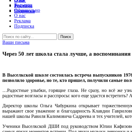
О нас
Тольятти
Реклама
Официально
Подписка
О нас
Реклама
Подписка
Ваши письма
Через 50 лет школа стала лучше, а воспоминания 
В Выселкской школе состоялась встреча выпускников 1976 г
позволило здоровье, но те, кто пришел, получили самые по
…Радостные улыбки, горящие глаза. Не сразу, но всё же уз
радостные возгласы и расспросы: кого еще удастся встретить? 
Директор школы Ольга Чабуркина открывает торжественную
выражают свое уважение и благодарность Клавдии Гавриловн
нашей школы Равиля Калимовича Садреева и тех учителей, котор
Ученики Выселкской ДШИ под руководством Юлии Кафизовой 
самых ярких моментов встречи. Под звуки музыки девчонки и м