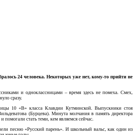
бралось 24 человека. Некоторых уже нет, кому-то прийти не
ссниками и одноклассницами – время здесь не помеха. Смех,
нуло сразу.
ьницы 10 «В» класса Клавдии Кутминской. Выпускники стоя
ильдеватова (Бурцева). Минута молчания в память директора
и помогали стать теми, кем являемся сейчас.
и песню «Русский парень». И школьный вальс, как один из
вои юные годы.