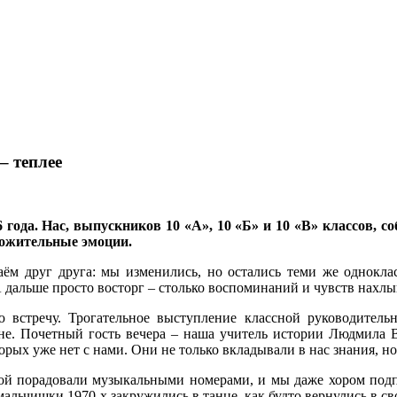
– теплее
ода. Нас, выпускников 10 «А», 10 «Б» и 10 «В» классов, со
ложительные эмоции.
наём друг друга: мы изменились, но остались теми же однокла
А дальше просто восторг – столько воспоминаний и чувств нахлы
 встречу. Трогательное выступление классной руководител
е. Почетный гость вечера – наша учитель истории Людмила В
ых уже нет с нами. Они не только вкладывали в нас знания, но 
порадовали музыкальными номерами, и мы даже хором подпел
альчишки 1970-х закружились в танце, как будто вернулись в с