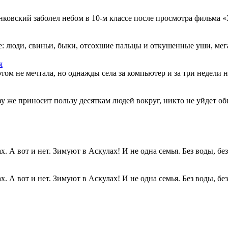
овский заболел небом в 10-м классе после просмотра фильма «Зв
: люди, свиньи, быки, отсохшие пальцы и откушенные уши, мегап
я
этом не мечтала, но однажды села за компьютер и за три недели н
разу же приносит пользу десяткам людей вокруг, никто не уйдет о
. А вот и нет. Зимуют в Аскулах! И не одна семья. Без воды, без.
. А вот и нет. Зимуют в Аскулах! И не одна семья. Без воды, без.