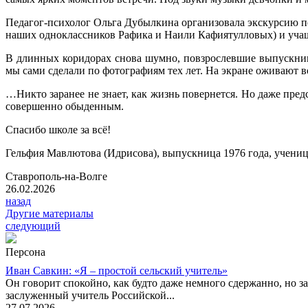
Педагог-психолог Ольга Дубылкина организовала экскурсию по 
наших одноклассников Рафика и Наили Кафиятулловых) и уча
В длинных коридорах снова шумно, повзрослевшие выпускники 
мы сами сделали по фотографиям тех лет. На экране оживают во
…Никто заранее не знает, как жизнь повернется. Но даже предс
совершенно обыденным.
Спасибо школе за всё!
Гельфия Мавлютова (Идрисова), выпускница 1976 года, учениц
Ставрополь-на-Волге
26.02.2026
назад
Другие материалы
следующий
Персона
Иван Савкин: «Я – простой сельский учитель»
Он говорит спокойно, как будто даже немного сдержанно, но за
заслуженный учитель Российской...
27.07.2026