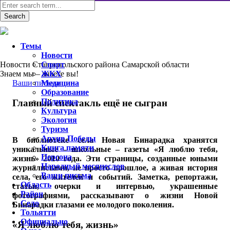
Темы
Новости
Новости Ставропольского района Самарской области
Спорт
Знаем мы – знаете вы!
ЖКХ
Ваши письма
Медицина
Образование
Политика
Главный спектакль ещё не сыгран
Культура
Экология
Туризм
Архив Победы
В библиотеке села Новая Бинарадка хранятся
Книга памяти
уникальные – школьные – газеты «Я люблю тебя,
Персона
жизнь» 2010 года. Эти страницы, созданные юными
Народный месяцеслов
журналистами, не просто прошлое, а живая история
Ваши письма
села, его жителей и событий. Заметка, репортажи,
Область
статьи, очерки и интервью, украшенные
Район
фотографиями, рассказывают о жизни Новой
Село
Бинарадки глазами ее молодого поколения.
Тольятти
Официально
«Я люблю тебя, жизнь»