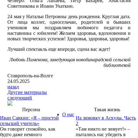
четверо: Ольга Лапаева, Петр Бахарев, Анастасия
Советникова и Иоанн Ухаткин.
24 мая у Натальи Петровны день рождения. Круглая дата.
От лица коллег, односельчан, родителей и бывших
учеников мы поздравляем любимого педагога и
наставника с юбилеем! Желаем здоровья, вдохновения и
новых творческих успехов! Здоровья, здоровья, здоровья!
Лучший спектакль еще впереди, сцена вас ждет!
Любовь Пименова, заведующая новобинарадской сельской
библиотекой
Ставрополь-на-Волге
24.05.2025
назад
Другие материалы
следующий
Персона
Такая жизнь
О нас
Иван Савкин: «Я – простой
На зимовку в Аскулы. Часть
сельский учитель»
2
Он говорит спокойно, как
«Там никто не зимует!» –
будто даже немного
пытались нас убедить в