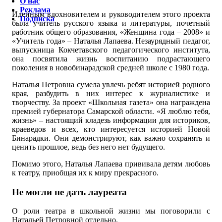
О нас
Реклама
Идейным вдохновителем и руководителем этого проекта
Подписка
была учитель русского языка и литературы, почетный
работник общего образования, «Женщина года – 2008» и
«Учитель года» – Наталья Лапаева. Незаурядный педагог,
выпускница Кокчетавского педагогического института,
она посвятила жизнь воспитанию подрастающего
поколения в новобинарадской средней школе с 1980 года.
Наталья Петровна сумела увлечь ребят историей родного
края, разбудить в них интерес к журналистике и
творчеству. За проект «Школьная газета» она награждена
премией губернатора Самарской области. «Я люблю тебя,
жизнь» – настоящий кладезь информации для историков,
краеведов и всех, кто интересуется историей Новой
Бинарадки. Они демонстрируют, как важно сохранять и
ценить прошлое, ведь без него нет будущего.
Помимо этого, Наталья Лапаева прививала детям любовь
к театру, приобщая их к миру прекрасного.
Не могли не дать лауреата
О роли театра в школьной жизни мы поговорили с
Натальей Петровной отдельно.