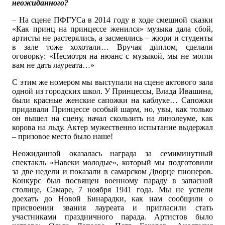
неожиданного?
– На сцене ПФГУСа в 2014 году в ходе смешной сказки
«Как принц на принцессе женился» музыка дала сбой,
артисты не растерялись, а засмеялись – жюри и студенты
в зале тоже хохотали… Вручая диплом, сделали
оговорку: «Несмотря на нюанс с музыкой, мы не могли
вам не дать лауреата…»
С этим же номером мы выступали на сцене актового зала
одной из городских школ. У Принцессы, Влада Ивашина,
были красные женские сапожки на каблуке… Сапожки
придавали Принцессе особый шарм, но, увы, как только
он вышел на сцену, начал скользить на линолеуме, как
корова на льду. Актер мужественно испытание выдержал
– призовое место было наше!
Неожиданной оказалась награда за семиминутный
спектакль «Навеки молодые», который мы подготовили
за две недели и показали в самарском Дворце пионеров.
Конкурс был посвящен военному параду в запасной
столице, Самаре, 7 ноября 1941 года. Мы не успели
доехать до Новой Бинарадки, как нам сообщили о
присвоении звания лауреата и пригласили стать
участниками праздничного парада. Артистов было