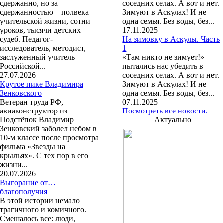
сдержанно, но за
соседних селах. А вот и нет.
сдержанностью – полвека
Зимуют в Аскулах! И не
учительской жизни, сотни
одна семья. Без воды, без...
уроков, тысячи детских
17.11.2025
судеб. Педагог-
На зимовку в Аскулы. Часть
исследователь, методист,
1
заслуженный учитель
«Там никто не зимует!» –
Российской...
пытались нас убедить в
27.07.2026
соседних селах. А вот и нет.
Крутое пике Владимира
Зимуют в Аскулах! И не
Зенковского
одна семья. Без воды, без...
Ветеран труда РФ,
07.11.2025
авиаконструктор из
Посмотреть все новости.
Подстёпок Владимир
Актуально
Зенковский заболел небом в
10-м классе после просмотра
фильма «Звезды на
крыльях». С тех пор в его
жизни...
20.07.2026
Выгорание от…
благополучия
В этой истории немало
трагичного и комичного.
Смешалось все: люди,