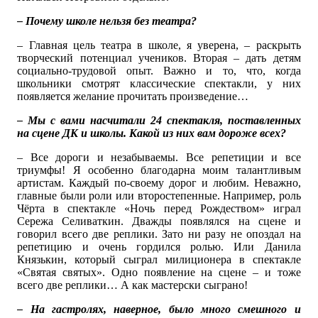
– Почему школе нельзя без театра?
– Главная цель театра в школе, я уверена, – раскрыть
творческий потенциал учеников. Вторая – дать детям
социально-трудовой опыт. Важно и то, что, когда
школьники смотрят классические спектакли, у них
появляется желание прочитать произведение…
– Мы с вами насчитали 24 спектакля, поставленных
на сцене ДК и школы. Какой из них вам дороже всех?
– Все дороги и незабываемы. Все репетиции и все
триумфы! Я особенно благодарна моим талантливым
артистам. Каждый по-своему дорог и любим. Неважно,
главные были роли или второстепенные. Например, роль
Чёрта в спектакле «Ночь перед Рождеством» играл
Сережа Селиваткин. Дважды появлялся на сцене и
говорил всего две реплики. Зато ни разу не опоздал на
репетицию и очень гордился ролью. Или Данила
Князькин, который сыграл милиционера в спектакле
«Святая святых». Одно появление на сцене – и тоже
всего две реплики… А как мастерски сыграно!
– На гастролях, наверное, было много смешного и