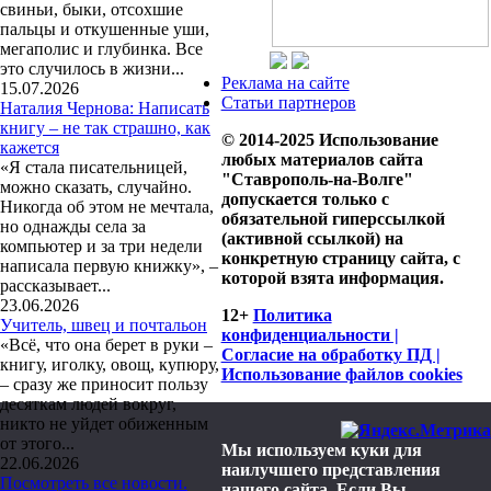
свиньи, быки, отсохшие
пальцы и откушенные уши,
мегаполис и глубинка. Все
это случилось в жизни...
Реклама на сайте
15.07.2026
Статьи партнеров
Наталия Чернова: Написать
книгу – не так страшно, как
© 2014-2025 Использование
кажется
любых материалов сайта
«Я стала писательницей,
"Ставрополь-на-Волге"
можно сказать, случайно.
допускается только с
Никогда об этом не мечтала,
обязательной гиперссылкой
но однажды села за
(активной ссылкой) на
компьютер и за три недели
конкретную страницу сайта, с
написала первую книжку», –
которой взята информация.
рассказывает...
23.06.2026
12+
Политика
Учитель, швец и почтальон
конфиденциальности |
«Всё, что она берет в руки –
Согласие на обработку ПД |
книгу, иголку, овощ, купюру,
Использование файлов cookies
– сразу же приносит пользу
десяткам людей вокруг,
никто не уйдет обиженным
от этого...
Мы используем куки для
22.06.2026
наилучшего представления
Посмотреть все новости.
нашего сайта. Если Вы