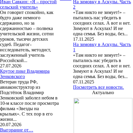
Иван Савкин: «Я – простой
На зимовку в Аскулы. Часть
сельский учитель»
2
Он говорит спокойно, как
«Там никто не зимует!» –
будто даже немного
пытались нас убедить в
сдержанно, но за
соседних селах. А вот и нет.
сдержанностью – полвека
Зимуют в Аскулах! И не
учительской жизни, сотни
одна семья. Без воды, без...
уроков, тысячи детских
17.11.2025
судеб. Педагог-
На зимовку в Аскулы. Часть
исследователь, методист,
1
заслуженный учитель
«Там никто не зимует!» –
Российской...
пытались нас убедить в
27.07.2026
соседних селах. А вот и нет.
Крутое пике Владимира
Зимуют в Аскулах! И не
Зенковского
одна семья. Без воды, без...
Ветеран труда РФ,
07.11.2025
авиаконструктор из
Посмотреть все новости.
Подстёпок Владимир
Актуально
Зенковский заболел небом в
10-м классе после просмотра
фильма «Звезды на
крыльях». С тех пор в его
жизни...
20.07.2026
Выгорание от…