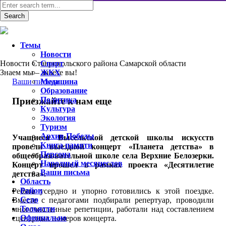
Темы
Новости
Новости Ставропольского района Самарской области
Спорт
Знаем мы – знаете вы!
ЖКХ
Ваши письма
Медицина
Образование
Политика
Приезжайте к нам еще
Культура
Экология
Туризм
Архив Победы
Учащиеся Выселкской детской школы искусств
Книга памяти
провели выездной концерт «Планета детства» в
Персона
общеобразовательной школе села Верхние Белозерки.
Народный месяцеслов
Концерт прошел в рамках проекта «Десятилетие
Ваши письма
детства».
Область
Район
Ребята усердно и упорно готовились к этой поездке.
Село
Вместе с педагогами подбирали репертуар, проводили
Тольятти
многочисленные репетиции, работали над составлением
Официально
сценарных номеров концерта.