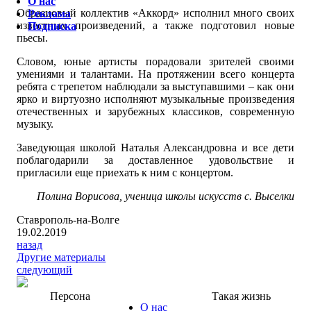
О нас
Образцовый коллектив «Аккорд» исполнил много своих
Реклама
известных произведений, а также подготовил новые
Подписка
пьесы.
Словом, юные артисты порадовали зрителей своими
умениями и талантами. На протяжении всего концерта
ребята с трепетом наблюдали за выступавшими – как они
ярко и виртуозно исполняют музыкальные произведения
отечественных и зарубежных классиков, современную
музыку.
Заведующая школой Наталья Александровна и все дети
поблагодарили за доставленное удовольствие и
пригласили еще приехать к ним с концертом.
Полина Ворисова, ученица школы искусств с. Выселки
Ставрополь-на-Волге
19.02.2019
назад
Другие материалы
следующий
Персона
Такая жизнь
О нас