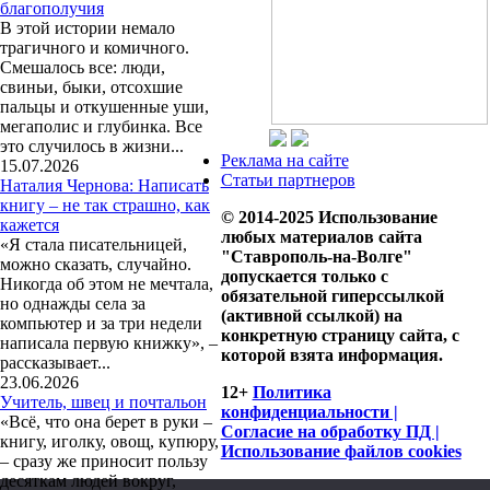
благополучия
В этой истории немало
трагичного и комичного.
Смешалось все: люди,
свиньи, быки, отсохшие
пальцы и откушенные уши,
мегаполис и глубинка. Все
это случилось в жизни...
Реклама на сайте
15.07.2026
Статьи партнеров
Наталия Чернова: Написать
книгу – не так страшно, как
© 2014-2025 Использование
кажется
любых материалов сайта
«Я стала писательницей,
"Ставрополь-на-Волге"
можно сказать, случайно.
допускается только с
Никогда об этом не мечтала,
обязательной гиперссылкой
но однажды села за
(активной ссылкой) на
компьютер и за три недели
конкретную страницу сайта, с
написала первую книжку», –
которой взята информация.
рассказывает...
23.06.2026
12+
Политика
Учитель, швец и почтальон
конфиденциальности |
«Всё, что она берет в руки –
Согласие на обработку ПД |
книгу, иголку, овощ, купюру,
Использование файлов cookies
– сразу же приносит пользу
десяткам людей вокруг,