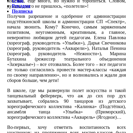
О нас
конечно, еще много, но нужно и торопиться. Словом,
Реклама
думать долго не пришлось, «полетели»!
Подписка
Получив разрешение и одобрение от администрации
подстёпкинской школы и администрации СП «Спектр»,
начала звонить. Кому? Конечно, самым заряженным
позитивом, неугомонным, креативным, а главное,
невероятно любящим детей педагогам. Елена Павлова
(хореограф, руководитель «Улыбки»), Дарья Свечникова
(хореограф, руководитель «Акварели»), Наталья Пенина
(хореограф, руководитель «Нежности»), Марина
Бутахина (режиссер театрального объединения
«Зазеркалье») – все отозвались. Более того – все педагоги
не только согласились провести мастер-классы «каждая
по своему направлению», но и волновались и ждали дня
сборов больше, чем дети!
В школе, где мы развернули полет искусства и такой
танцевальный фейерверк, что аж до сих пор дух
захватывает, собрались 90 танцоров из детского
хореографического коллектива «Калинка» (Подстёпки),
ансамбля танца «Улыбка» (Приморский),
хореографического коллектива «Акварель» (Ягодное)…
Во-первых, хочу отметить воспитанность всех
участников: на протяжении всех мастер-классов была