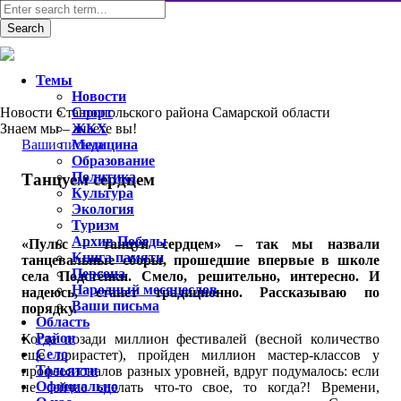
Темы
Новости
Новости Ставропольского района Самарской области
Спорт
Знаем мы – знаете вы!
ЖКХ
Ваши письма
Медицина
Образование
Политика
Танцуем сердцем
Культура
Экология
Туризм
Архив Победы
«Пульс – танцуй сердцем» – так мы назвали
Книга памяти
танцевальные сборы, прошедшие впервые в школе
Персона
села Подстёпки. Смело, решительно, интересно. И
Народный месяцеслов
надеюсь, станет традиционно. Рассказываю по
Ваши письма
порядку.
Область
Район
Когда позади миллион фестивалей (весной количество
Село
еще прирастет), пройден миллион мастер-классов у
Тольятти
профессионалов разных уровней, вдруг подумалось: если
Официально
не сейчас сделать что-то свое, то когда?! Времени,