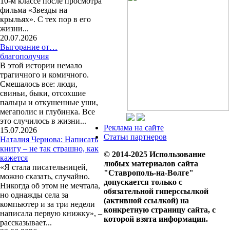
10-м классе после просмотра
фильма «Звезды на
крыльях». С тех пор в его
жизни...
20.07.2026
Выгорание от…
благополучия
В этой истории немало
трагичного и комичного.
Смешалось все: люди,
свиньи, быки, отсохшие
пальцы и откушенные уши,
мегаполис и глубинка. Все
это случилось в жизни...
Реклама на сайте
15.07.2026
Статьи партнеров
Наталия Чернова: Написать
книгу – не так страшно, как
© 2014-2025 Использование
кажется
любых материалов сайта
«Я стала писательницей,
"Ставрополь-на-Волге"
можно сказать, случайно.
допускается только с
Никогда об этом не мечтала,
обязательной гиперссылкой
но однажды села за
(активной ссылкой) на
компьютер и за три недели
конкретную страницу сайта, с
написала первую книжку», –
которой взята информация.
рассказывает...