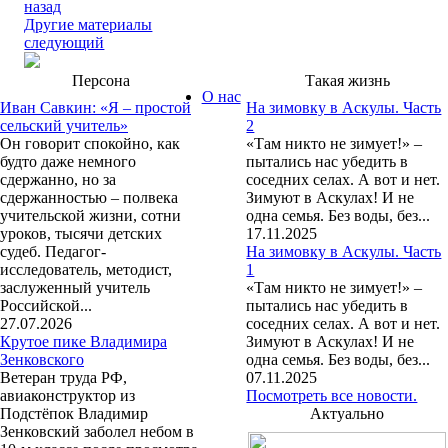
назад
Другие материалы
следующий
Персона
Такая жизнь
О нас
Иван Савкин: «Я – простой
На зимовку в Аскулы. Часть
сельский учитель»
2
Он говорит спокойно, как
«Там никто не зимует!» –
будто даже немного
пытались нас убедить в
сдержанно, но за
соседних селах. А вот и нет.
сдержанностью – полвека
Зимуют в Аскулах! И не
учительской жизни, сотни
одна семья. Без воды, без...
уроков, тысячи детских
17.11.2025
судеб. Педагог-
На зимовку в Аскулы. Часть
исследователь, методист,
1
заслуженный учитель
«Там никто не зимует!» –
Российской...
пытались нас убедить в
27.07.2026
соседних селах. А вот и нет.
Крутое пике Владимира
Зимуют в Аскулах! И не
Зенковского
одна семья. Без воды, без...
Ветеран труда РФ,
07.11.2025
авиаконструктор из
Посмотреть все новости.
Подстёпок Владимир
Актуально
Зенковский заболел небом в