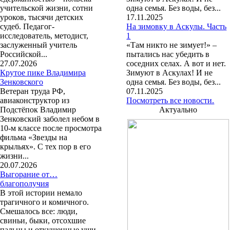
учительской жизни, сотни
одна семья. Без воды, без...
уроков, тысячи детских
17.11.2025
судеб. Педагог-
На зимовку в Аскулы. Часть
исследователь, методист,
1
заслуженный учитель
«Там никто не зимует!» –
Российской...
пытались нас убедить в
27.07.2026
соседних селах. А вот и нет.
Крутое пике Владимира
Зимуют в Аскулах! И не
Зенковского
одна семья. Без воды, без...
Ветеран труда РФ,
07.11.2025
авиаконструктор из
Посмотреть все новости.
Подстёпок Владимир
Актуально
Зенковский заболел небом в
10-м классе после просмотра
фильма «Звезды на
крыльях». С тех пор в его
жизни...
20.07.2026
Выгорание от…
благополучия
В этой истории немало
трагичного и комичного.
Смешалось все: люди,
свиньи, быки, отсохшие
пальцы и откушенные уши,