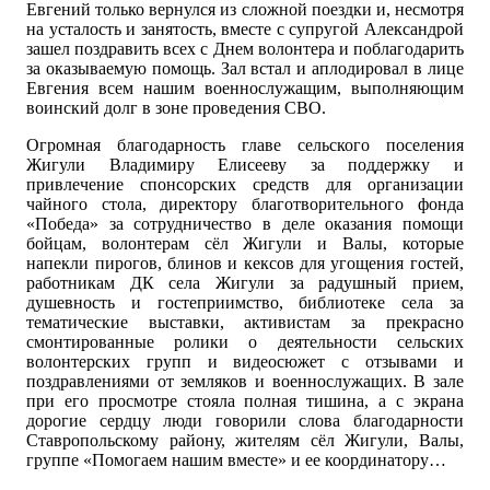
Евгений только вернулся из сложной поездки и, несмотря
на усталость и занятость, вместе с супругой Александрой
зашел поздравить всех с Днем волонтера и поблагодарить
за оказываемую помощь. Зал встал и аплодировал в лице
Евгения всем нашим военнослужащим, выполняющим
воинский долг в зоне проведения СВО.
Огромная благодарность главе сельского поселения
Жигули Владимиру Елисееву за поддержку и
привлечение спонсорских средств для организации
чайного стола, директору благотворительного фонда
«Победа» за сотрудничество в деле оказания помощи
бойцам, волонтерам сёл Жигули и Валы, которые
напекли пирогов, блинов и кексов для угощения гостей,
работникам ДК села Жигули за радушный прием,
душевность и гостеприимство, библиотеке села за
тематические выставки, активистам за прекрасно
смонтированные ролики о деятельности сельских
волонтерских групп и видеосюжет с отзывами и
поздравлениями от земляков и военнослужащих. В зале
при его просмотре стояла полная тишина, а с экрана
дорогие сердцу люди говорили слова благодарности
Ставропольскому району, жителям сёл Жигули, Валы,
группе «Помогаем нашим вместе» и ее координатору…