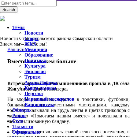
Темы
Новости
Новости Ставропольского района Самарской области
Спорт
Знаем мы – знаете вы!
ЖКХ
Ваши письма
Медицина
Образование
Политика
Вместе мы можем больше
Культура
Экология
Туризм
Архив Победы
Встреча друзей-единомышленников прошла в ДК села
Книга памяти
Жигули ко Дню волонтера.
Персона
Народный месяцеслов
На входе школьники, одетые в толстовки, футболки,
Ваши письма
банданы, пошитые местными мастерицами, каждому
Область
гостю прикалывали на грудь ленты в цветах триколора с
Район
надписью «Помогаем нашим вместе» и повязывали на
Село
шею стилизованную бандану.
Тольятти
– Я горжусь, что являюсь главой сельского поселения, в
Официально