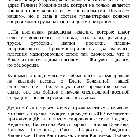
адрес Галины Мошниновой, которая не только является
координатором волонтеров «Ставропольский. Помогаем
нашим», но и сама в составе гуманитарных конвоев
сопровождает грузы на фронт и детям приграничья.
…На выставках размещены изделия, которые шьют
сельские волонтеры: толстовки, балаклавы, рукавицы,
трусы, футболки, шапки, носилки, плащи-
непромокашки… Продемонстрированы два варианта
плетения маскировочных сетей: так сложилось, что в
Валах их плетут одним способом, а в Жигулях – другим,
но оба хороши.
Бурными аплодисментами собравшиеся отреагировали
на краткий рассказ о Елене Бояркиной, нашей
односельчанке – более двух тысяч предметов одежды
сшила она для бойцов с начала специальной военной
операции – целая персональная выставка.
Дружно был встречен костяк отряда местных «паучков»,
которые с первых месяцев проведения СВО ежедневно
приходят в ДК и плетут маскировочные сети: Надежда
Авдюхина, Валентина Анисифорова, Наталья Кочетова,
Наталья Литошина, Ольга Шарохина, Владимир
Дворников, Нина Капитонова, Лидия Кошелева, Любовь