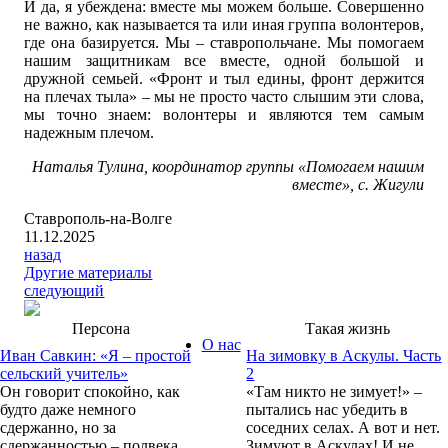
И да, я убеждена: вместе мы можем больше. Совершенно
не важно, как называется та или иная группа волонтеров,
где она базируется. Мы – ставропольчане. Мы помогаем
нашим защитникам все вместе, одной большой и
дружной семьей. «Фронт и тыл едины, фронт держится
на плечах тыла» – мы не просто часто слышим эти слова,
мы точно знаем: волонтеры и являются тем самым
надежным плечом.
Наталья Тулина, координатор группы «Помогаем нашим
вместе», с. Жигули
Ставрополь-на-Волге
11.12.2025
назад
Другие материалы
следующий
Персона
Такая жизнь
О нас
Иван Савкин: «Я – простой
На зимовку в Аскулы. Часть
сельский учитель»
2
Он говорит спокойно, как
«Там никто не зимует!» –
будто даже немного
пытались нас убедить в
сдержанно, но за
соседних селах. А вот и нет.
сдержанностью – полвека
Зимуют в Аскулах! И не