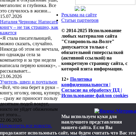
мегаполис и глубинка. Все
это случилось в жизни...
Реклама на сайте
15.07.2026
Статьи партнеров
Наталия Чернова: Написать
книгу – не так страшно, как
© 2014-2025 Использование
кажется
любых материалов сайта
«Я стала писательницей,
"Ставрополь-на-Волге"
можно сказать, случайно.
допускается только с
Никогда об этом не мечтала,
обязательной гиперссылкой
но однажды села за
(активной ссылкой) на
компьютер и за три недели
конкретную страницу сайта, с
написала первую книжку», –
которой взята информация.
рассказывает...
23.06.2026
12+
Политика
Учитель, швец и почтальон
конфиденциальности |
«Всё, что она берет в руки –
Согласие на обработку ПД |
книгу, иголку, овощ, купюру,
Использование файлов cookies
– сразу же приносит пользу
десяткам людей вокруг,
никто не уйдет обиженным
от этого...
Мы используем куки для
22.06.2026
наилучшего представления
Посмотреть все новости.
нашего сайта. Если Вы
продолжите использовать сайт, мы будем считать что Вас это