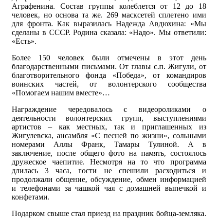
Аграфенина. Состав группы колеблется от 12 до 18
человек, но основа та же. 269 масксетей сплетено ими
для фронта. Как выразилась Надежда Авдюхина: «Мы
сделаны в СССР. Родина сказала: «Надо». Мы ответили:
«Есть».
Более 150 человек были отмечены в этот день
благодарственными письмами. От главы с.п. Жигули, от
благотворительного фонда «Победа», от командиров
воинских частей, от волонтерского сообщества
«Помогаем нашим вместе»…
Награждение чередовалось с видеороликами о
деятельности волонтерских групп, выступлениями
артистов – как местных, так и приглашенных из
Жигулевска, ансамбля «С песней по жизни», сольными
номерами Аллы Франк, Тамары Тулиной. А в
заключение, после общего фото на память, состоялось
дружеское чаепитие. Несмотря на то что программа
длилась 3 часа, гости не спешили расходиться и
продолжали общение, обсуждение, обмен информацией
и телефонами за чашкой чая с домашней выпечкой и
конфетами.
Подарком свыше стал приезд на праздник бойца-земляка.