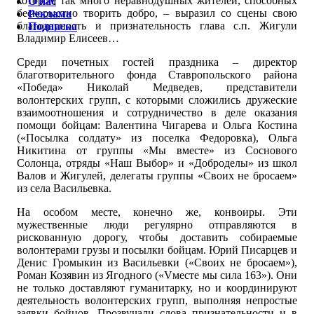
котором так много неравнодушных жителей, способных
О нас
бескорыстно творить добро, – выразил со сцены свою
Реклама
благодарность и признательность глава с.п. Жигули
Подписка
Владимир Елисеев…
Среди почетных гостей праздника – директор
благотворительного фонда Ставропольского района
«Победа» Николай Медведев, представители
волонтерских групп, с которыми сложились дружеские
взаимоотношения и сотрудничество в деле оказания
помощи бойцам: Валентина Чигарева и Ольга Костина
(«Посылка солдату» из поселка Федоровка), Ольга
Никитина от группы «Мы вместе» из Соснового
Солонца, отряды «Наш Выбор» и «Доброделы» из школ
Валов и Жигулей, делегаты группы «Своих не бросаем»
из села Васильевка.
На особом месте, конечно же, конвоиры. Эти
мужественные люди регулярно отправляются в
рискованную дорогу, чтобы доставить собираемые
волонтерами грузы и посылки бойцам. Юрий Писарцев и
Денис Громыкин из Васильевки («Своих не бросаем»),
Роман Козявин из Ягодного («Vместе мы сила 163»). Они
не только доставляют гуманитарку, но и координируют
деятельность волонтерских групп, выполняя непростые
заявки бойцов. Прозвучали слова признательности и в