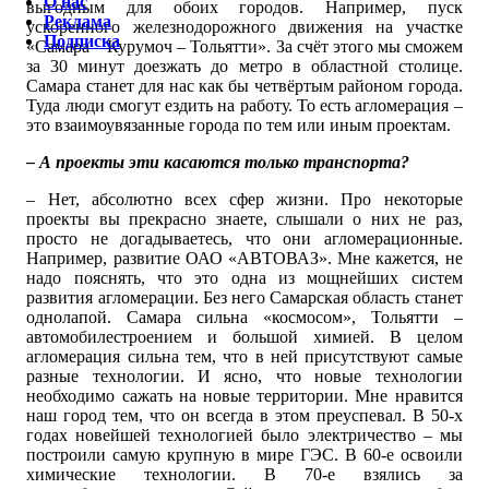
О нас
выгодным для обоих городов. Например, пуск
Реклама
ускоренного железнодорожного движения на участке
Подписка
«Самара – Курумоч – Тольятти». За счёт этого мы сможем
за 30 минут доезжать до метро в областной столице.
Самара станет для нас как бы четвёртым районом города.
Туда люди смогут ездить на работу. То есть агломерация –
это взаимоувязанные города по тем или иным проектам.
– А проекты эти касаются только транспорта?
– Нет, абсолютно всех сфер жизни. Про некоторые
проекты вы прекрасно знаете, слышали о них не раз,
просто не догадываетесь, что они агломерационные.
Например, развитие ОАО «АВТОВАЗ». Мне кажется, не
надо пояснять, что это одна из мощнейших систем
развития агломерации. Без него Самарская область станет
однолапой. Самара сильна «космосом», Тольятти –
автомобилестроением и большой химией. В целом
агломерация сильна тем, что в ней присутствуют самые
разные технологии. И ясно, что новые технологии
необходимо сажать на новые территории. Мне нравится
наш город тем, что он всегда в этом преуспевал. В 50-х
годах новейшей технологией было электричество – мы
построили самую крупную в мире ГЭС. В 60-е освоили
химические технологии. В 70-е взялись за