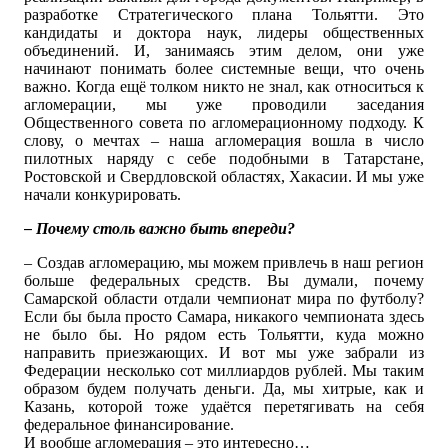
разработке Стратегического плана Тольятти. Это
кандидаты и доктора наук, лидеры общественных
объединений. И, занимаясь этим делом, они уже
начинают понимать более системные вещи, что очень
важно. Когда ещё толком никто не знал, как относиться к
агломерации, мы уже проводили заседания
Общественного совета по агломерационному подходу. К
слову, о мечтах – наша агломерация вошла в число
пилотных наряду с себе подобными в Татарстане,
Ростовской и Свердловской областях, Хакасии. И мы уже
начали конкурировать.
– Почему столь важно быть впереди?
– Создав агломерацию, мы можем привлечь в наш регион
больше федеральных средств. Вы думали, почему
Самарской области отдали чемпионат мира по футболу?
Если бы была просто Самара, никакого чемпионата здесь
не было бы. Но рядом есть Тольятти, куда можно
направить приезжающих. И вот мы уже забрали из
Федерации несколько сот миллиардов рублей. Мы таким
образом будем получать деньги. Да, мы хитрые, как и
Казань, которой тоже удаётся перетягивать на себя
федеральное финансирование.
И вообще агломерация – это интересно…