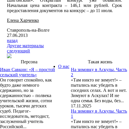
Шигонский». Открытый конкурс уже объявлен.
Начальная цена контракта – 146,1 млн рублей. Срок
предоставления документов на конкурс – до 11 июля.
Елена Харченко
Ставрополь-на-Волге
27.06.2013
назад
Другие материалы
следующий
Персона
Такая жизнь
О нас
Иван Савкин: «Я – простой
На зимовку в Аскулы. Часть
сельский учитель»
2
Он говорит спокойно, как
«Там никто не зимует!» –
будто даже немного
пытались нас убедить в
сдержанно, но за
соседних селах. А вот и нет.
сдержанностью – полвека
Зимуют в Аскулах! И не
учительской жизни, сотни
одна семья. Без воды, без...
уроков, тысячи детских
17.11.2025
судеб. Педагог-
На зимовку в Аскулы. Часть
исследователь, методист,
1
заслуженный учитель
«Там никто не зимует!» –
Российской...
пытались нас убедить в