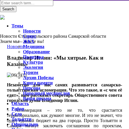
Темы
Новости
Новости Ставропольского района Самарской области
Спорт
Знаем мы – знаете вы!
ЖКХ
Новости
Медицина
Образование
Политика
Владимир Иглин: «Мы хитрые. Как и
Культура
Казань»
Экология
Туризм
Архив Победы
Книга памяти
Незаметно для нас самих развивается самарско-
Персона
тольяттинская агломерация. Что это такое, и «с чем её
Народный месяцеслов
едят», нам рассказал секретарь Общественного совета
Ваши письма
городской думы Владимир Иглин.
Область
Район
– Агломерация – это не то, что срастается
Село
территориально, как думают многие. И это не значит, что
Тольятти
будет единый бюджет на два города. Просто Тольятти и
Официально
Самара начнут заключать соглашения по проектам,