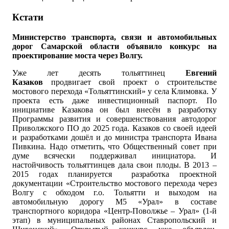
Кстати
Министерство транспорта, связи и автомобильных
дорог Самарской области объявило конкурс на
проектирование моста через Волгу.
Уже лет десять тольяттинец
Евгений
Казаков
продвигает свой проект о строительстве
мостового перехода «Тольяттинский» у села Климовка. У
проекта есть даже инвестиционный паспорт. По
инициативе Казакова он был внесён в разработку
Программы развития и совершенствования автодорог
Приволжского ПО до 2025 года. Казаков со своей идеей
и разработками дошёл и до министра транспорта Ивана
Пивкина. Надо отметить, что Общественный совет при
думе всячески поддерживал инициатора. И
настойчивость тольяттинцев дала свои плоды. В 2013 –
2015 годах планируется разработка проектной
документации «Строительство мостового перехода через
Волгу с обходом г.о. Тольятти и выходом на
автомобильную дорогу М5 «Урал» в составе
транспортного коридора «Центр-Поволжье – Урал» (1-й
этап) в муниципальных районах Ставропольский и