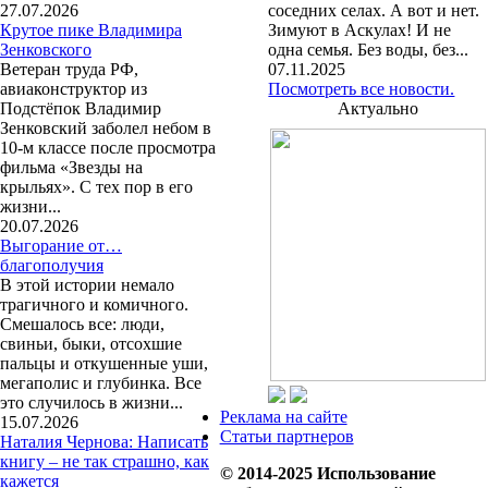
27.07.2026
соседних селах. А вот и нет.
Крутое пике Владимира
Зимуют в Аскулах! И не
Зенковского
одна семья. Без воды, без...
Ветеран труда РФ,
07.11.2025
авиаконструктор из
Посмотреть все новости.
Подстёпок Владимир
Актуально
Зенковский заболел небом в
10-м классе после просмотра
фильма «Звезды на
крыльях». С тех пор в его
жизни...
20.07.2026
Выгорание от…
благополучия
В этой истории немало
трагичного и комичного.
Смешалось все: люди,
свиньи, быки, отсохшие
пальцы и откушенные уши,
мегаполис и глубинка. Все
это случилось в жизни...
Реклама на сайте
15.07.2026
Статьи партнеров
Наталия Чернова: Написать
книгу – не так страшно, как
© 2014-2025 Использование
кажется