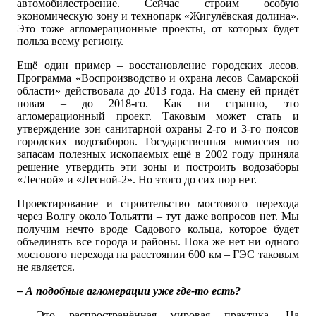
автомобилестроение. Сейчас строим особую
экономическую зону и технопарк «Жигулёвская долина».
Это тоже агломерационные проекты, от которых будет
польза всему региону.
Ещё один пример – восстановление городских лесов.
Программа «Воспроизводство и охрана лесов Самарской
области» действовала до 2013 года. На смену ей придёт
новая – до 2018-го. Как ни странно, это
агломерационный проект. Таковым может стать и
утверждение зон санитарной охраны 2-го и 3-го поясов
городских водозаборов. Государственная комиссия по
запасам полезных ископаемых ещё в 2002 году приняла
решение утвердить эти зоны и построить водозаборы
«Лесной» и «Лесной-2». Но этого до сих пор нет.
Проектирование и строительство мостового перехода
через Волгу около Тольятти – тут даже вопросов нет. Мы
получим нечто вроде Садового кольца, которое будет
объединять все города и районы. Пока же нет ни одного
мостового перехода на расстоянии 600 км – ГЭС таковым
не является.
– А подобные агломерации уже где-то есть?
– Это распространённая мировая практика. На