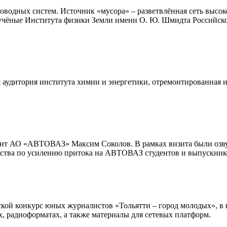
роводных систем. Источник «мусора» – разветвлённая сеть высо
учёные Института физики Земли имени О. Ю. Шмидта Российско
аудитория института химии и энергетики, отремонтированная и 
дент АО «АВТОВАЗ» Максим Соколов. В рамках визита были озв
ва по усилению притока на АВТОВАЗ студентов и выпускников 
кой конкурс юных журналистов «Тольятти – город молодых», в 
, радиоформатах, а также материалы для сетевых платформ.