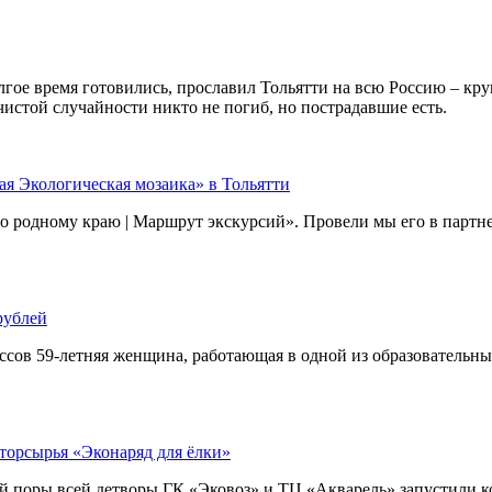
олгое время готовились, прославил Тольятти на всю Россию – 
чистой случайности никто не погиб, но пострадавшие есть.
ая Экологическая мозаика» в Тольятти
По родному краю | Маршрут экскурсий». Провели мы его в партн
рублей
сов 59-летняя женщина, работающая в одной из образовательны
торсырья «Эконаряд для ёлки»
й поры всей детворы ГК «Эковоз» и ТЦ «Акварель» запустили к