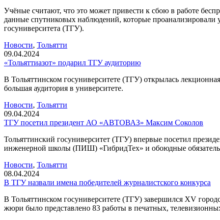
Учёные считают, что это может привести к сбою в работе бесп
данные спутниковых наблюдений, которые проанализировали 
госуниверситета (ТГУ).
Новости
,
Тольятти
09.04.2024
«Тольяттиазот» подарил ТГУ аудиторию
В Тольяттинском госуниверситете (ТГУ) открылась лекционная 
большая аудитория в университете.
Новости
,
Тольятти
09.04.2024
ТГУ посетил президент АО «АВТОВАЗ» Максим Соколов
Тольяттинский госуниверситет (ТГУ) впервые посетил прези
инженерной школы (ПИШ) «ГибридТех» и обоюдные обязательст
Новости
,
Тольятти
08.04.2024
В ТГУ назвали имена победителей журналистского конкурса
В Тольяттинском госуниверситете (ТГУ) завершился XV городс
жюри было представлено 83 работы в печатных, телевизионных