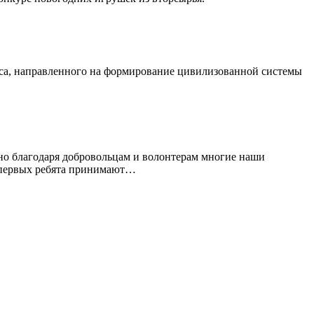
рса, направленного на формирование цивилизованной системы
енно благодаря добровольцам и волонтерам многие наши
е первых ребята принимают…