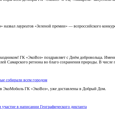
р» назвал лауреатов «Зеленой премии» — всероссийского конку
 с праздником! ГК «ЭкоВоз» поздравляет с Днём добровольца. Им
лей Самарского региона во благо сохранения природы. В числ
рые собирали всем городом
м в ЭкоМобиль ГК «ЭкоВоз», уже доставлены в Добрый Дом.
 участие в написании Географического диктанта