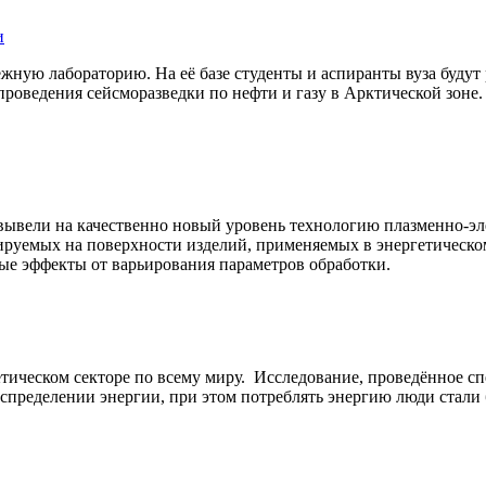
и
ную лабораторию. На её базе студенты и аспиранты вуза будут 
роведения сейсморазведки по нефти и газу в Арктической зоне.
вывели на качественно новый уровень технологию плазменно-эле
ируемых на поверхности изделий, применяемых в энергетическо
ые эффекты от варьирования параметров обработки.
ическом секторе по всему миру. Исследование, проведённое сп
аспределении энергии, при этом потреблять энергию люди стали