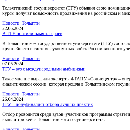
Тольяттинский госуниверситет (ТГУ) объявил свою номинаци
курсы получат возможность продвижения на российском и меж
Новости
,
Тольятти
22.05.2024
В ТГУ почтили память героев
В Тольяттинском государственном университете (ТГУ) состоя
крупнейшего в системе сухопутных войск России военного у
Новости
,
Тольятти
07.05.2024
ТГУ – вуз с международными амбициями
Такое мнение выразили эксперты ФГАНУ «Социоцентр» – опера
аналитической сессии, которая прошла в Тольяттинском госуни
Новости
,
Тольятти
26.04.2024
ТГУ – полуфиналист отбора лучших практик
Отбор проводится среди вузов–участников программы стратег
вышли три кейса Тольяттинского госуниверситета.
Новости
,
Тольятти