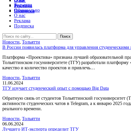
О нас
Тольятти
Реклама
Официально
Подписка
О нас
Реклама
Подписка
Новости
,
Тольятти
В России появилась платформа для управления студенческими
Платформа «Проектива» признана лучшей образовательной прак
Тольяттинском госуниверситете (ТГУ) разработали платформу 
качество и количество проектов и привлечь…
Новости
,
Тольятти
11.06.2024
ТГУ изучает студенческий опыт с помощью Big Data
Обратную связь от студентов Тольяттинский госуниверситет (
активности студенческих чатов в Telegram, а к январю 2025 г
реального времени.
Новости
,
Тольятти
06.06.2024
Лучшего ИТ-эксперта определит ТГУ