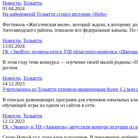
Новости
,
Тольятти
01.04.2024
На набережной Тольятти сгорел ресторан «Небо»
Фестиваль «Жигулевская миля», который ждали, к которому д
Автозаводского района, показали все федеральные каналы. По 
Новости
,
Тольятти
13.02.2024
ГК «ЭкоВоз» подвела итоги VIII областного конкурса «Школьн
В этом году тема конкурса — изучение своей малой родины «
регион.
Новости
,
Тольятти
14.12.2023
Учительница из Тольятти перевела мошенникам более 1,2 млн 
В поисках развивающих программ для учеников начальных клас
обучающей игры на одном из сайтов в сети.
Новости
,
Тольятти
12.12.2023
ГК «Эковоз» и ТЦ «Акварель» запустили конкурс игрушек из в
Скоро Новый год, пора ёлок и подарков. В преддверии любимо