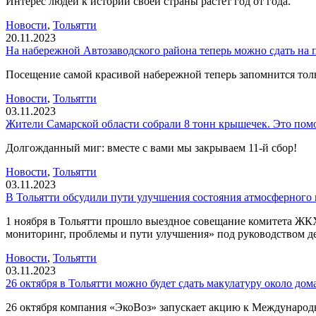
Интерес людей к истории своей страны растет год от года.
Новости
,
Тольятти
20.11.2023
На набережной Автозаводского района теперь можно сдать на 
Посещение самой красивой набережной теперь запомнится толь
Новости
,
Тольятти
03.11.2023
Жители Самарской области собрали 8 тонн крышечек. Это помо
Долгожданный миг: вместе с вами мы закрываем 11-й сбор!
Новости
,
Тольятти
03.11.2023
В Тольятти обсудили пути улучшения состояния атмосферного 
1 ноября в Тольятти прошло выездное совещание комитета ЖКХ
мониторинг, проблемы и пути улучшения» под руководством де
Новости
,
Тольятти
03.11.2023
26 октября в Тольятти можно будет сдать макулатуру около дом
26 октября компания «ЭкоВоз» запускает акцию к Международно