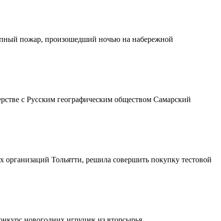
крупный пожар, произошедший ночью на набережной
ерстве с Русским географическим обществом Самарский
х организаций Тольятти, решила совершить покупку тестовой
онкурс новогодних игрушек из вторсырья.