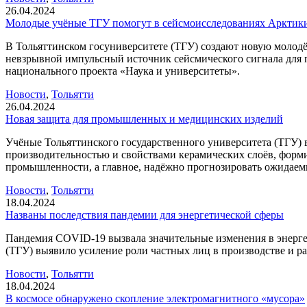
26.04.2024
Молодые учёные ТГУ помогут в сейсмоисследованиях Арктик
В Тольяттинском госуниверситете (ТГУ) создают новую молодёж
невзрывной импульсный источник сейсмического сигнала для п
национального проекта «Наука и университеты».
Новости
,
Тольятти
26.04.2024
Новая защита для промышленных и медицинских изделий
Учёные Тольяттинского государственного университета (ТГУ) 
производительностью и свойствами керамических слоёв, форм
промышленности, а главное, надёжно прогнозировать ожидаем
Новости
,
Тольятти
18.04.2024
Названы последствия пандемии для энергетической сферы
Пандемия COVID-19 вызвала значительные изменения в энергет
(ТГУ) выявило усиление роли частных лиц в производстве и р
Новости
,
Тольятти
18.04.2024
В космосе обнаружено скопление электромагнитного «мусора»