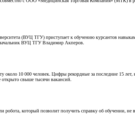
) совместно с ООО «Медицинская Торговая Компания» (МТК) в р
верситета (ВУЦ ТГУ) приступает к обучению курсантов навыка
л начальник ВУЦ ТГУ Владимир Акперов.
ту около 10 000 человек. Цифры рекордные за последние 15 лет,
е открыто свыше тысячи вакансий.
 робота, который позволит получить справку об обучении, не вы