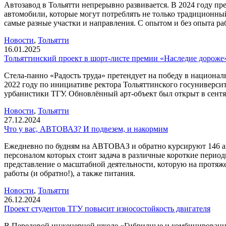
Автозавод в Тольятти непрерывно развивается. В 2024 году пр
автомобили, которые могут потреблять не только традиционны
самые разные участки и направления. С опытом и без опыта раб
Новости
,
Тольятти
16.01.2025
Тольяттинский проект в шорт-листе премии «Наследие дороже
Стела-панно «Радость труда» претендует на победу в национа
2022 году по инициативе ректора Тольяттинского госуниверси
урбанистики ТГУ. Обновлённый арт-объект был открыт в сентя
Новости
,
Тольятти
27.12.2024
Что у вас, АВТОВАЗ? И подвезем, и накормим
Ежедневно по будням на АВТОВАЗ и обратно курсируют 146 авт
персоналом которых стоит задача в различные короткие перио
представление о масштабной деятельности, которую на протяж
работы (и обратно!), а также питания.
Новости
,
Тольятти
26.12.2024
Проект студентов ТГУ повысит износостойкость двигателя
В Передовой инженерной школе «Гибридные и комбинированны