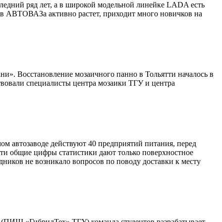
следний ряд лет, а в широкой модельной линейке LADA есть
тив АВТОВАЗа активно растет, приходит много новичков на
ни». Восстановление мозаичного панно в Тольятти началось в
твовали специалисты центра мозаики ТГУ и центра
ом автозаводе действуют 40 предприятий питания, перед
 Эти общие цифры статистики дают только поверхностное
ников не возникало вопросов по поводу доставки к месту
 (ПИШ «ГибридТех» ТГУ) команда студентов разрабатывает