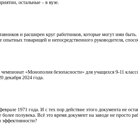
риятии, остальные – в вузе.
авников и расширен круг работников, которые могут ими быть.
е опытных товарищей и непосредственного руководителя, спосо
т чемпионат «Монополия безопасности» для учащихся 9-11 клас
0 декабря 2024 года.
але 1971 года. И с тех пор действие этого документа не остан
более полувека. Всё это время документ на заводе не просто ра
и эффективности?