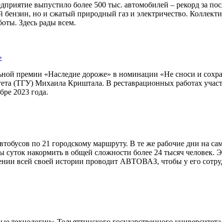
едприятие выпустило более 500 тыс. автомобилей – рекорд за по
й бензин, но и сжатый природный газ и электричество. Коллек
оты. Здесь рады всем.
»
льной премии «Наследие дороже» в номинации «Не сноси и сохра
тета (ТГУ) Михаила Криштала. В реставрационных работах учас
бре 2023 года.
обусов по 21 городскому маршруту. В те же рабочие дни на сам
ды суток накормить в общей сложности более 24 тысяч человек.
ении всей своей истории проводит АВТОВАЗ, чтобы у его сотруд
е технологии» Тольяттинского государственного университета