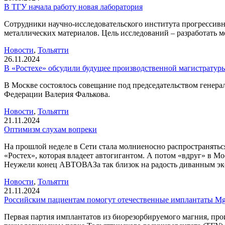
В ТГУ начала работу новая лаборатория
Сотрудники научно-исследовательского института прогрессив
металлических материалов. Цель исследований – разработать м
Новости
,
Тольятти
26.11.2024
В «Ростехе» обсудили будущее производственной магистратур
В Москве состоялось совещание под председательством генера
Федерации Валерия Фалькова.
Новости
,
Тольятти
21.11.2024
Оптимизм слухам вопреки
На прошлой неделе в Сети стала молниеносно распространять
«Ростех», которая владеет автогигантом. А потом «вдруг» в М
Неужели конец АВТОВАЗа так близок на радость диванным эксп
Новости
,
Тольятти
21.11.2024
Российским пациентам помогут отечественные имплантаты M
Первая партия имплантатов из биорезорбируемого магния, пр