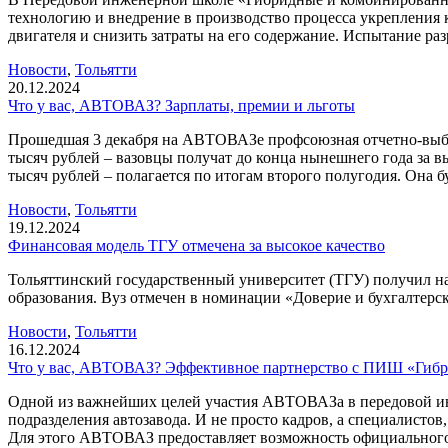
технологию и внедрение в производство процесса укрепления 
двигателя и снизить затраты на его содержание. Испытание 
Новости
,
Тольятти
20.12.2024
Что у вас, АВТОВАЗ? Зарплаты, премии и льготы
Прошедшая 3 декабря на АВТОВАЗе профсоюзная отчетно-выбор
тысяч рублей – вазовцы получат до конца нынешнего года за в
тысяч рублей – полагается по итогам второго полугодия. Она бу
Новости
,
Тольятти
19.12.2024
Финансовая модель ТГУ отмечена за высокое качество
Тольяттинский государственный университет (ТГУ) получил н
образования. Вуз отмечен в номинации «Доверие и бухгалтер
Новости
,
Тольятти
16.12.2024
Что у вас, АВТОВАЗ? Эффективное партнерство с ПИШ «Гиб
Одной из важнейших целей участия АВТОВАЗа в передовой ин
подразделения автозавода. И не просто кадров, а специалист
Для этого АВТОВАЗ предоставляет возможность официального 