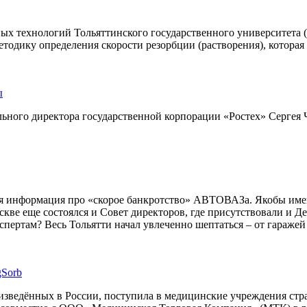
ных технологий Тольяттинского государственного университет
етодику определения скорости резорбции (растворения), которая
ы
льного директора государственной корпорации «Ростех» Сергея 
ся информация про «скорое банкротство» АВТОВАЗа. Якобы имен
оскве еще состоялся и Совет директоров, где присутствовали и 
ертам? Весь Тольятти начал увлеченно шептаться – от гаражей
gSorb
оизведённых в России, поступила в медицинские учреждения стр