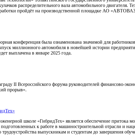
кулачков распределительного вала автомобильного двигателя. 
разработки пройдёт на производственной площадке АО «АВТОВА
ная конференция была ознаменована значимой для работников н
ыпуск миллионного автомобиля в новейшей истории предприятия,
дет выплачена в январе 2025 года.
аграду II Всероссийского форума руководителей финансово-эко
ский прорыв».
ридТех»
женерной школе «ГибридТех» является обеспечение притока м
ов, подготовленных к работе в машиностроительной отрасли и 
трудоустройства выпускникам и студентам до завершения обуче