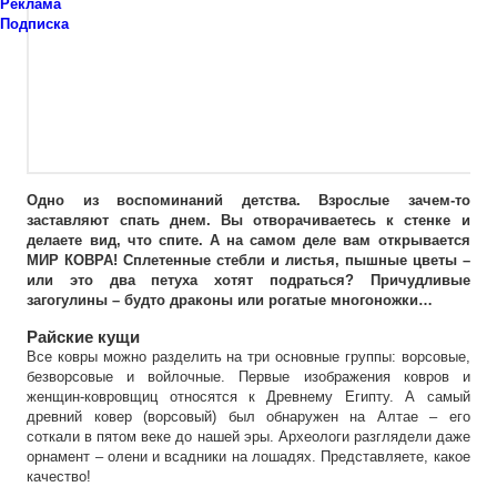
Реклама
Подписка
Одно из воспоминаний детства. Взрослые зачем-то
заставляют спать днем. Вы отворачиваетесь к стенке и
делаете вид, что спите. А на самом деле вам открывается
МИР КОВРА! Сплетенные стебли и листья, пышные цветы –
или это два петуха хотят подраться? Причудливые
загогулины – будто драконы или рогатые многоножки…
Райские кущи
Все ковры можно разделить на три основные группы: ворсовые,
безворсовые и войлочные. Первые изображения ковров и
женщин-ковровщиц относятся к Древнему Египту. А самый
древний ковер (ворсовый) был обнаружен на Алтае – его
соткали в пятом веке до нашей эры. Археологи разглядели даже
орнамент – олени и всадники на лошадях. Представляете, какое
качество!