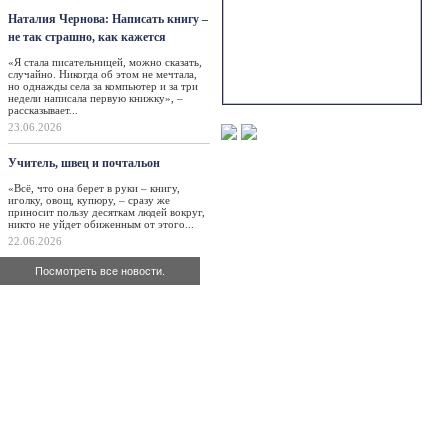
Наталия Чернова: Написать книгу –
не так страшно, как кажется
«Я стала писательницей, можно сказать,
случайно. Никогда об этом не мечтала,
но однажды села за компьютер и за три
недели написала первую книжку», –
рассказывает...
23.06.2026
Учитель, швец и почтальон
«Всё, что она берет в руки – книгу,
иголку, овощ, купюру, – сразу же
приносит пользу десяткам людей вокруг,
никто не уйдет обиженным от этого...
22.06.2026
Посмотреть все новости.