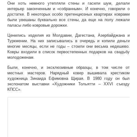
Они хоть немного утепляли стены и гасили шум, делали
интерьер законченным и «собранным». И конечно, говорили о
достатке. В некоторых особо претенциозных квартирах коврами
были увешаны буквально все стены, да еще на полу лежали
паласы либо ковровые дорожки.
Ценились изделия из Молдавии, Дагестана, Азербайджана и
Туркмении. На них записывались в очередь и копили деньги
многие месяцы, если не годы – стоили они весьма недешево.
Ковры входили в список первостепенных подарков на свадьбу
молодоженам.
Были, конечно, и эксклюзивные образцы, в том числе от
местных мастеров. Нарядный ковер вышивала крестиком
художница Зинаида Ефимовна Щирая. В 1980 году он был
экспонатом выставки «Художники Тольятти – XXVI съезду
КПСС».