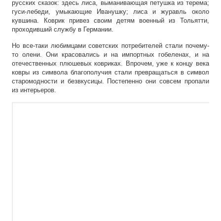
русских сказок: здесь лиса, выманивающая петушка из терема;
гуси-лебеди, умыкающие Иванушку; лиса и журавль около
кувшина. Коврик привез своим детям военный из Тольятти,
проходивший службу в Германии.
Но все-таки любимцами советских потребителей стали почему-
то олени. Они красовались и на импортных гобеленах, и на
отечественных плюшевых ковриках. Впрочем, уже к концу века
ковры из символа благополучия стали превращаться в символ
старомодности и безвкусицы. Постепенно они совсем пропали
из интерьеров.