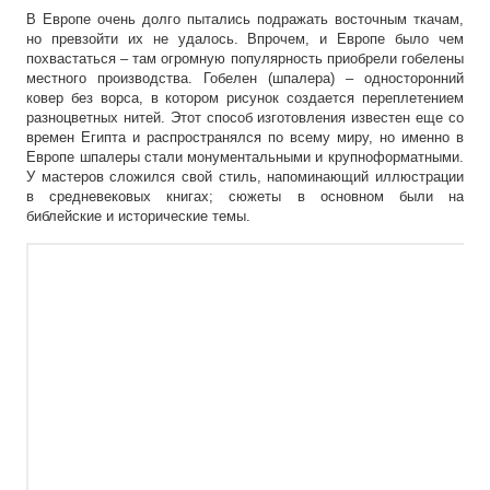
В Европе очень долго пытались подражать восточным ткачам,
но превзойти их не удалось. Впрочем, и Европе было чем
похвастаться – там огромную популярность приобрели гобелены
местного производства. Гобелен (шпалера) – односторонний
ковер без ворса, в котором рисунок создается переплетением
разноцветных нитей. Этот способ изготовления известен еще со
времен Египта и распространялся по всему миру, но именно в
Европе шпалеры стали монументальными и крупноформатными.
У мастеров сложился свой стиль, напоминающий иллюстрации
в средневековых книгах; сюжеты в основном были на
библейские и исторические темы.