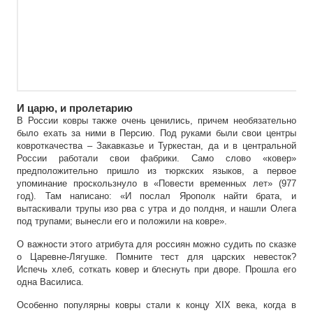
И царю, и пролетарию
В России ковры также очень ценились, причем необязательно
было ехать за ними в Персию. Под руками были свои центры
ковроткачества – Закавказье и Туркестан, да и в центральной
России работали свои фабрики. Само слово «ковер»
предположительно пришло из тюркских языков, а первое
упоминание проскользнуло в «Повести временных лет» (977
год). Там написано: «И послал Ярополк найти брата, и
вытаскивали трупы изо рва с утра и до полдня, и нашли Олега
под трупами; вынесли его и положили на ковре».
О важности этого атрибута для россиян можно судить по сказке
о Царевне-Лягушке. Помните тест для царских невесток?
Испечь хлеб, соткать ковер и блеснуть при дворе. Прошла его
одна Василиса.
Особенно популярны ковры стали к концу XIX века, когда в