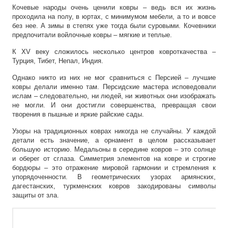
Кочевые народы очень ценили ковры – ведь вся их жизнь
проходила на полу, в юртах, с минимумом мебели, а то и вовсе
без нее. А зимы в степях уже тогда были суровыми. Кочевники
предпочитали войлочные ковры – мягкие и теплые.
К XV веку сложилось несколько центров ковроткачества –
Турция, Тибет, Непал, Индия.
Однако никто из них не мог сравниться с Персией – лучшие
ковры делали именно там. Персидские мастера исповедовали
ислам – следовательно, ни людей, ни животных они изображать
не могли. И они достигли совершенства, превращая свои
творения в пышные и яркие райские сады.
Узоры на традиционных коврах никогда не случайны. У каждой
детали есть значение, а орнамент в целом рассказывает
большую историю. Медальоны в середине ковров – это солнце
и оберег от сглаза. Симметрия элементов на ковре и строгие
бордюры – это отражение мировой гармонии и стремления к
упорядоченности. В геометрических узорах армянских,
дагестанских, туркменских ковров закодированы символы
защиты от зла.