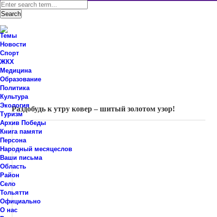
Темы
Новости
Спорт
ЖКХ
Новости Ставропольского района Самарской области
Медицина
Знаем мы – знаете вы!
Образование
Политика
Красота моей земли
Культура
Экология
Раздобудь к утру ковер – шитый золотом узор!
Туризм
Архив Победы
Книга памяти
Персона
Народный месяцеслов
Ваши письма
Область
Район
Село
Тольятти
Официально
О нас