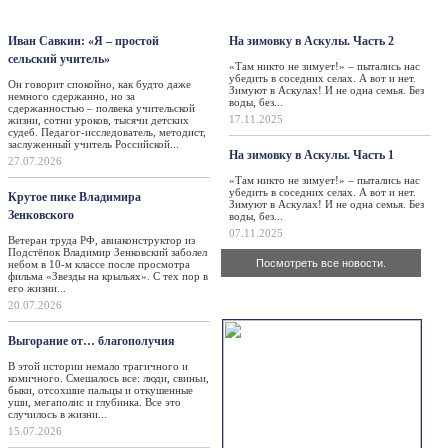
Персона
Такая жизнь
Иван Савкин: «Я – простой
На зимовку в Аскулы. Часть 2
сельский учитель»
«Там никто не зимует!» – пытались нас
убедить в соседних селах. А вот и нет.
Он говорит спокойно, как будто даже
Зимуют в Аскулах! И не одна семья. Без
немного сдержанно, но за
воды, без...
сдержанностью – полвека учительской
17.11.2025
жизни, сотни уроков, тысячи детских
судеб. Педагог-исследователь, методист,
заслуженный учитель Российской...
На зимовку в Аскулы. Часть 1
27.07.2026
«Там никто не зимует!» – пытались нас
убедить в соседних селах. А вот и нет.
Крутое пике Владимира
Зимуют в Аскулах! И не одна семья. Без
Зенковского
воды, без...
07.11.2025
Ветеран труда РФ, авиаконструктор из
Подстёпок Владимир Зенковский заболел
Посмотреть все новости.
небом в 10-м классе после просмотра
фильма «Звезды на крыльях». С тех пор в
его жизни...
Актуально
20.07.2026
Выгорание от… благополучия
В этой истории немало трагичного и
комичного. Смешалось все: люди, свиньи,
быки, отсохшие пальцы и откушенные
уши, мегаполис и глубинка. Все это
случилось в жизни...
15.07.2026