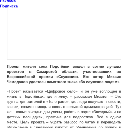
Реклама
Подписка
Проект жителя села Подстёпки вошел в сотню лучших
проектов в Самарской области, участвовавших во
Всероссийской премии «Служение». Его автор Михаил
Чемоданов удостоен памятного знака «За служение людям».
«Проект называется «Цифровое село», и он уже воплощен в
жизнь в Подстёпках, где я живу, – рассказал Михаил. – Это
группа для жителей в «Телеграме», где люди получают новости,
заявки, взаимопомощь и связь с сельской администрацией. Тут
же – очные выезды: дни улицы, работы в парке «Звездный» и на
детских площадках, практика для подростков. Всё в одном
месте. Цель проекта – убрать разброс по чатам и переводить
обсуждение в сделанную работу: от объявления до лопаты и