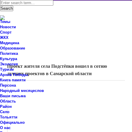
Темы
Новости
Спорт
ЖКХ
Новости Ставропольского района Самарской области
Медицина
Знаем мы – знаете вы!
Образование
Политика
Новости
,
Район
Культура
Экология
Проект жителя села Подстёпки вошел в сотню
Туризм
лучших проектов в Самарской области
Архив Победы
Книга памяти
Персона
Народный месяцеслов
Ваши письма
Область
Район
Село
Тольятти
Официально
О нас