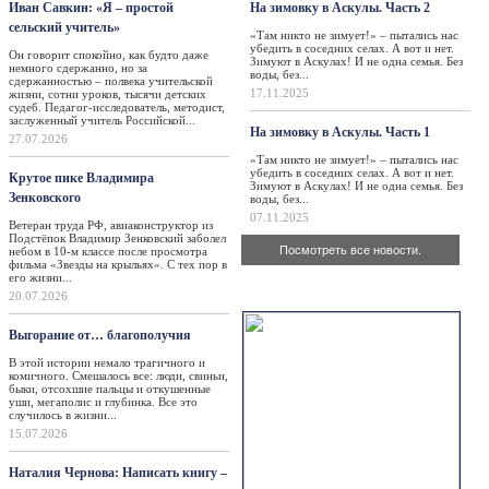
Иван Савкин: «Я – простой
На зимовку в Аскулы. Часть 2
сельский учитель»
«Там никто не зимует!» – пытались нас
убедить в соседних селах. А вот и нет.
Он говорит спокойно, как будто даже
Зимуют в Аскулах! И не одна семья. Без
немного сдержанно, но за
воды, без...
сдержанностью – полвека учительской
17.11.2025
жизни, сотни уроков, тысячи детских
судеб. Педагог-исследователь, методист,
заслуженный учитель Российской...
На зимовку в Аскулы. Часть 1
27.07.2026
«Там никто не зимует!» – пытались нас
убедить в соседних селах. А вот и нет.
Крутое пике Владимира
Зимуют в Аскулах! И не одна семья. Без
Зенковского
воды, без...
07.11.2025
Ветеран труда РФ, авиаконструктор из
Подстёпок Владимир Зенковский заболел
Посмотреть все новости.
небом в 10-м классе после просмотра
фильма «Звезды на крыльях». С тех пор в
его жизни...
Актуально
20.07.2026
Выгорание от… благополучия
В этой истории немало трагичного и
комичного. Смешалось все: люди, свиньи,
быки, отсохшие пальцы и откушенные
уши, мегаполис и глубинка. Все это
случилось в жизни...
15.07.2026
Наталия Чернова: Написать книгу –