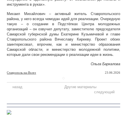
инструмента в руках».
Михаил Михайлович – активный житель Ставропольского
района, у него всегда чемодан идей для реализации. Очередную
такую – о создании в Подстёпках Центра молодежных
организаций – он озвучил депутату, заместителю председателя
Самарской губернской думы Екатерине Кузьмичевой и главе
Ставропольского района Вячеславу Кирееву. Проект обоих
заинтересовал, впрочем, как и министерство образования
Самарской области, и министерство молодежной политики,
которые дали свои рекомендации о реализации идеи в жизнь.
Ольга Баркалова
Ставрополь-на-Волге
23.06.2026
назад
Другие материалы
следующий
Персона
Такая жизнь