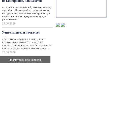
не так страшно, как кажется
«Я стала писательницей, можно сказать,
случайно. Никогда об этом не мечтала,
но однажды села за компьютер и за три
недели написала первую книжку», –
рассказывает...
23.06.2026
Учитель, швец и почтальон
«Всё, что она берет в руки – книгу,
иголку, овощ, купюру, – сразу же
приносит пользу десяткам людей вокруг,
никто не уйдет обиженным от этого...
22.06.2026
Посмотреть все новости.