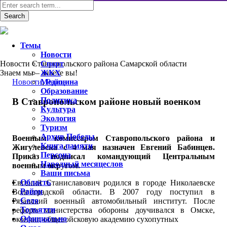
Темы
Новости
Новости Ставропольского района Самарской области
Спорт
Знаем мы – знаете вы!
ЖКХ
Новости
Медицина
,
Район
Образование
Политика
В Ставропольском районе новый военком
Культура
Экология
Туризм
Архив Победы
Военным комиссаром Ставропольского района и
Книга памяти
Жигулевска с 4 мая назначен Евгений Бабинцев.
Персона
Приказ подписал командующий Центральным
Народный месяцеслов
военным округом.
Ваши письма
Область
Евгений Станиславович родился в городе Николаевске
Район
Волгоградской области. В 2007 году поступил в
Село
Рязанский военный автомобильный институт. После
Тольятти
реформ министерства обороны доучивался в Омске,
Официально
окончил общевойсковую академию сухопутных