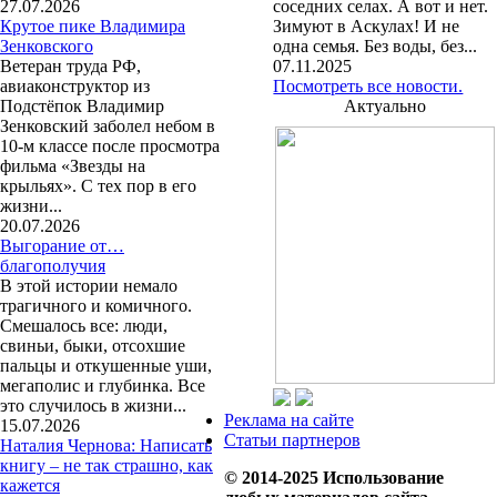
27.07.2026
соседних селах. А вот и нет.
Крутое пике Владимира
Зимуют в Аскулах! И не
Зенковского
одна семья. Без воды, без...
Ветеран труда РФ,
07.11.2025
авиаконструктор из
Посмотреть все новости.
Подстёпок Владимир
Актуально
Зенковский заболел небом в
10-м классе после просмотра
фильма «Звезды на
крыльях». С тех пор в его
жизни...
20.07.2026
Выгорание от…
благополучия
В этой истории немало
трагичного и комичного.
Смешалось все: люди,
свиньи, быки, отсохшие
пальцы и откушенные уши,
мегаполис и глубинка. Все
это случилось в жизни...
Реклама на сайте
15.07.2026
Статьи партнеров
Наталия Чернова: Написать
книгу – не так страшно, как
© 2014-2025 Использование
кажется