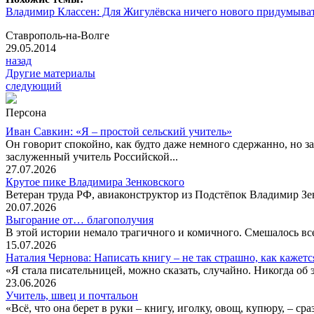
Владимир Классен: Для Жигулёвска ничего нового придумыват
Ставрополь-на-Волге
29.05.2014
назад
Другие материалы
следующий
Персона
Иван Савкин: «Я – простой сельский учитель»
Он говорит спокойно, как будто даже немного сдержанно, но за
заслуженный учитель Российской...
27.07.2026
Крутое пике Владимира Зенковского
Ветеран труда РФ, авиаконструктор из Подстёпок Владимир Зенк
20.07.2026
Выгорание от… благополучия
В этой истории немало трагичного и комичного. Смешалось все
15.07.2026
Наталия Чернова: Написать книгу – не так страшно, как кажетс
«Я стала писательницей, можно сказать, случайно. Никогда об 
23.06.2026
Учитель, швец и почтальон
«Всё, что она берет в руки – книгу, иголку, овощ, купюру, – с