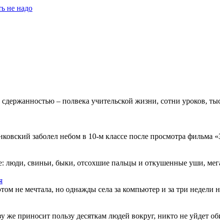
ь не надо
 сдержанностью – полвека учительской жизни, сотни уроков, тыс
овский заболел небом в 10-м классе после просмотра фильма «Зв
: люди, свиньи, быки, отсохшие пальцы и откушенные уши, мегап
я
этом не мечтала, но однажды села за компьютер и за три недели н
разу же приносит пользу десяткам людей вокруг, никто не уйдет о