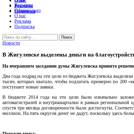
О нас
Тольятти
Реклама
Официально
Подписка
О нас
Реклама
Подписка
Новости
В Жигулевске выделены деньги на благоустройст
На вчерашнем заседании думы Жигулевска принято решение 
Два года подряд на эти цели из бюджета Жигулевска выделяли
тысяч, которых хватало, чтобы подлатать примерно по 200 «
поступают новые заявки.
В бюджете 2014 года на эти цели были изначально заложе
автомагистралей и внутрикварталки в рамках региональной ц
спустя три месяца договоренности были достигнуты. Соответ
миллион. На пять округов денег не дадут, поскольку здесь бол
Похожие темы: