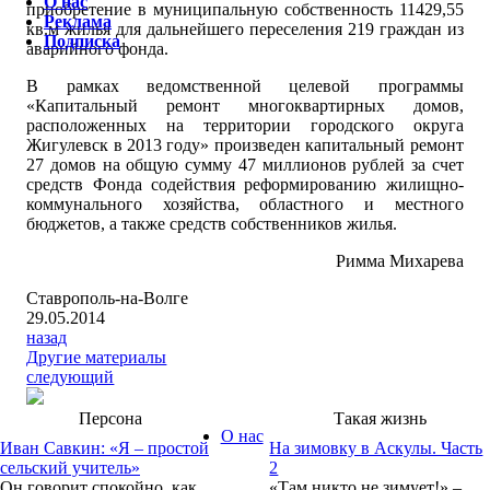
О нас
приобретение в муниципальную собственность 11429,55
Реклама
кв.м жилья для дальнейшего переселения 219 граждан из
Подписка
аварийного фонда.
В рамках ведомственной целевой программы
«Капитальный ремонт многоквартирных домов,
расположенных на территории городского округа
Жигулевск в 2013 году» произведен капитальный ремонт
27 домов на общую сумму 47 миллионов рублей за счет
средств Фонда содействия реформированию жилищно-
коммунального хозяйства, областного и местного
бюджетов, а также средств собственников жилья.
Римма Михарева
Ставрополь-на-Волге
29.05.2014
назад
Другие материалы
следующий
Персона
Такая жизнь
О нас
Иван Савкин: «Я – простой
На зимовку в Аскулы. Часть
сельский учитель»
2
Он говорит спокойно, как
«Там никто не зимует!» –