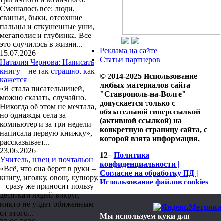
Смешалось все: люди,
свиньи, быки, отсохшие
пальцы и откушенные уши,
мегаполис и глубинка. Все
это случилось в жизни...
Реклама на сайте
15.07.2026
Статьи партнеров
Наталия Чернова: Написать
книгу – не так страшно, как
© 2014-2025 Использование
кажется
любых материалов сайта
«Я стала писательницей,
"Ставрополь-на-Волге"
можно сказать, случайно.
допускается только с
Никогда об этом не мечтала,
обязательной гиперссылкой
но однажды села за
(активной ссылкой) на
компьютер и за три недели
конкретную страницу сайта, с
написала первую книжку», –
которой взята информация.
рассказывает...
23.06.2026
12+
Политика
Учитель, швец и почтальон
конфиденциальности |
«Всё, что она берет в руки –
Согласие на обработку ПД |
книгу, иголку, овощ, купюру,
Использование файлов cookies
– сразу же приносит пользу
десяткам людей вокруг,
никто не уйдет обиженным
от этого...
Мы используем куки для