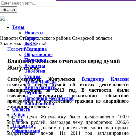
Темы
Новости
Новости Ставропольского района Самарской области
Спорт
Знаем мы – знаете вы!
ЖКХ
Новости
Медицина
Образование
Политика
Владимир Классен отчитался перед думой
Культура
Жигулевска
Экология
Туризм
Сити-менеджер Жигулевска
Владимир Классен
Архив Победы
отчитался перед думой об итогах деятельности
Книга памяти
администрации за 2013 год. В частности, были
Персона
озвучены результаты реализации областной
Народный месяцеслов
программы по переселению граждан из аварийного
Ваши письма
жилищного фонда.
Область
Район
На эти цели Жигулевску было предоставлено 100,9
Село
миллиона рублей, благодаря чему приобретено 3266,6
Тольятти
кв.м жилья в долевом строительстве многоквартирных
Официально
малоэтажных домов. На 2014 год запланировано