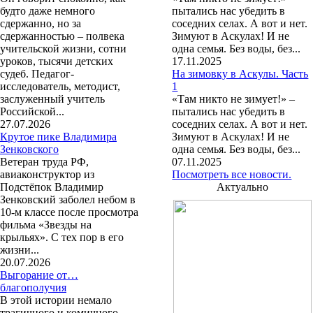
будто даже немного
пытались нас убедить в
сдержанно, но за
соседних селах. А вот и нет.
сдержанностью – полвека
Зимуют в Аскулах! И не
учительской жизни, сотни
одна семья. Без воды, без...
уроков, тысячи детских
17.11.2025
судеб. Педагог-
На зимовку в Аскулы. Часть
исследователь, методист,
1
заслуженный учитель
«Там никто не зимует!» –
Российской...
пытались нас убедить в
27.07.2026
соседних селах. А вот и нет.
Крутое пике Владимира
Зимуют в Аскулах! И не
Зенковского
одна семья. Без воды, без...
Ветеран труда РФ,
07.11.2025
авиаконструктор из
Посмотреть все новости.
Подстёпок Владимир
Актуально
Зенковский заболел небом в
10-м классе после просмотра
фильма «Звезды на
крыльях». С тех пор в его
жизни...
20.07.2026
Выгорание от…
благополучия
В этой истории немало
трагичного и комичного.