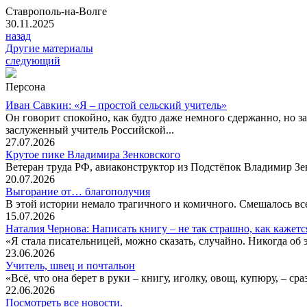
Ставрополь-на-Волге
30.11.2025
назад
Другие материалы
следующий
Персона
Иван Савкин: «Я – простой сельский учитель»
Он говорит спокойно, как будто даже немного сдержанно, но за
заслуженный учитель Российской...
27.07.2026
Крутое пике Владимира Зенковского
Ветеран труда РФ, авиаконструктор из Подстёпок Владимир Зенк
20.07.2026
Выгорание от… благополучия
В этой истории немало трагичного и комичного. Смешалось все
15.07.2026
Наталия Чернова: Написать книгу – не так страшно, как кажетс
«Я стала писательницей, можно сказать, случайно. Никогда об 
23.06.2026
Учитель, швец и почтальон
«Всё, что она берет в руки – книгу, иголку, овощ, купюру, – с
22.06.2026
Посмотреть все новости.