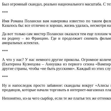
Был огромный скандал, реально национального масштаба. С те
***
Имя Романа Полански вам наверняка известно по таким фильм
Казалось бы: все отлично и хорошо, жизнь удалась, несмотря 
Да вот только сам мистер Полански оказался тем еще плохим 
на родину – во Францию. Где и продолжает снимать фильм
аморальных аспектах.
***
А что у нас? У нас немного другие приколы. Огромное количе
(Екатерина Кузнецова – Аннушка из первого сезона «Вампиро
другие страны, чтобы «не быть русскими». Каждый из этих случ
***
Ну и напоследок просто забавное: скандалы вокруг «Алисы 
продавцов, которые начали торговать в интернет-магазинах пл
Непонятно, из-за чего сырбор, если те же платья тех же оттенк