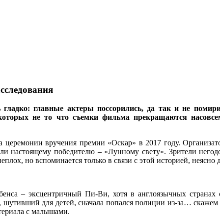
асследования
гладко: главные актеры поссорились, да так и не помири
которых не то что съемки фильма прекращаются насовсем
на церемонии вручения премии «Оскар» в 2017 году. Организат
али настоящему победителю – «Лунному свету». Зрители негодов
плох, но вспоминается только в связи с этой историей, неясно д
бенса – эксцентричный Пи-Ви, хотя в англоязычных странах 
, шутивший для детей, сначала попался полиции из-за… скажем 
атериала с малышами.