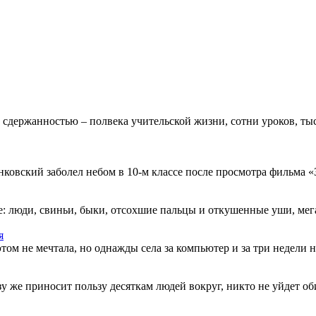
 сдержанностью – полвека учительской жизни, сотни уроков, тыс
овский заболел небом в 10-м классе после просмотра фильма «Зв
: люди, свиньи, быки, отсохшие пальцы и откушенные уши, мегап
я
этом не мечтала, но однажды села за компьютер и за три недели н
разу же приносит пользу десяткам людей вокруг, никто не уйдет о