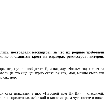
лись, пострадали каскадеры, за что их родные требовали
, но и ставится крест на карьерах режиссеров, актеров,
оры перепутали победителей, и награду «Фильм года» сначала
али (и это еще цензурно сказано): как, мол, можно было так
о сих пор.
он стал знаковым, а шоу «Игровой дом Пи-Ви» – классикой.
так, неприличных действий в кинотеатре, а чуть позже и вовсе