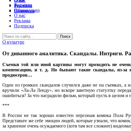
О нас
Тольятти
Реклама
Официально
Подписка
О нас
Реклама
Подписка
О культуре
От диванного аналитика. Скандалы. Интриги. Р
Съемки той или иной картины могут проходить не очень 
компенсацию, и т. д. Но бывают такие скандалы, из-за 
продюсеров…
Один из громких скандалов случился даже не на съемках, а 
вручили «Ла-Ла Ленду», но вскоре заветную статуэтку перед
ошибиться? За что наградили фильм, который пусть в целом и не
***
В России не так хорошо известен персонаж комика Пола Ру
Представьте же себе эмоции людей, которые узнали, что комик
за хранение очень осуждаемого (хотя там все сложнее) видеом