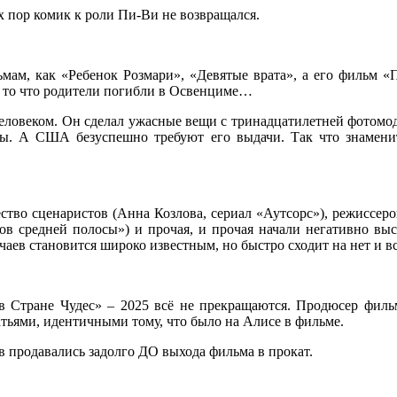
х пор комик к роли Пи-Ви не возвращался.
ам, как «Ребенок Розмари», «Девятые врата», а его фильм «П
на то что родители погибли в Освенциме…
человеком. Он сделал ужасные вещи с тринадцатилетней фотомод
ы. А США безуспешно требуют его выдачи. Так что знамени
ство сценаристов (Анна Козлова, сериал «Аутсорс»), режиссер
в средней полосы») и прочая, и прочая начали негативно выс
аев становится широко известным, но быстро сходит на нет и вс
в Стране Чудес» – 2025 всё не прекращаются. Продюсер фильм
атьями, идентичными тому, что было на Алисе в фильме.
ов продавались задолго ДО выхода фильма в прокат.