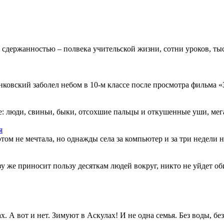
 сдержанностью – полвека учительской жизни, сотни уроков, тыс
овский заболел небом в 10-м классе после просмотра фильма «Зв
: люди, свиньи, быки, отсохшие пальцы и откушенные уши, мегап
я
этом не мечтала, но однажды села за компьютер и за три недели н
разу же приносит пользу десяткам людей вокруг, никто не уйдет о
. А вот и нет. Зимуют в Аскулах! И не одна семья. Без воды, без.