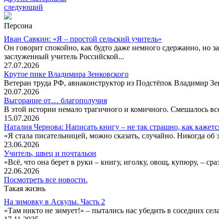
следующий
Персона
Иван Савкин: «Я – простой сельский учитель»
Он говорит спокойно, как будто даже немного сдержанно, но за
заслуженный учитель Российской...
27.07.2026
Крутое пике Владимира Зенковского
Ветеран труда РФ, авиаконструктор из Подстёпок Владимир Зенк
20.07.2026
Выгорание от… благополучия
В этой истории немало трагичного и комичного. Смешалось все
15.07.2026
Наталия Чернова: Написать книгу – не так страшно, как кажетс
«Я стала писательницей, можно сказать, случайно. Никогда об 
23.06.2026
Учитель, швец и почтальон
«Всё, что она берет в руки – книгу, иголку, овощ, купюру, – с
22.06.2026
Посмотреть все новости.
Такая жизнь
На зимовку в Аскулы. Часть 2
«Там никто не зимует!» – пытались нас убедить в соседних селах