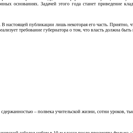
конных основаниях. Задачей этого года станет приведение кла
 В настоящей публикации лишь некоторая его часть. Приятно, ч
реализует требование губернатора о том, что власть должна быть
 сдержанностью – полвека учительской жизни, сотни уроков, тыс
овский заболел небом в 10-м классе после просмотра фильма «Зв