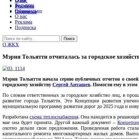
О нас
Тольятти
Реклама
Официально
Подписка
О нас
Реклама
Подписка
О ЖКХ
Мэрия Тольятти отчиталась за городское хозяйст
Мэрия Тольятти начала серию публичных отчетов о своей
городскому хозяйству
Сергей Анташев
. Помогли ему в этом
По словам ответственных за городское хозяйство лиц, в прош
развитие города Тольятти. Это Концепции развития улично
муниципальную программу развития дорог до 2025 года и новую
Разработана
схема теплоснабжения
. Она находится в решающей
мае она будет принята. Другой важный документ –
Концепци
охотно делали свои предложения. Проведенная работа стал
капитального ремонта многоквартирных жилых домов. Выпол