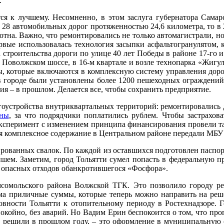
.
тся к лучшему. Несомненно, в этом заслуга губернатора Сама
 28 автомобильных дорог протяженностью 24,6 километра, то в 2
отна. Важно, что ремонтировались не только автомагистрали, н
рвые использовалась технология засыпки асфальтогранулятом, 
строительства дороги по улице 40 лет Победы в районе 17-го и 
 Поволжском шоссе, в 16-м квартале и возле технопарка «Жигу
, которые включаются в комплексную систему управления доро
в городе были установлены более 1200 пешеходных ограждени
я – в прошлом. Делается все, чтобы сохранить предприятие.
оустройства внутриквартальных территорий: ремонтировались 
аны
, за что подрядчики поплатились рублем. Чтобы застрахова
ксперимент с изменением принципа финансирования провели та
ия комплексное содержание в Центральном районе передали МБУ 
ованных свалок. По каждой из оставшихся подготовлен паспорт
ейшем. Заметим, город Тольятти сумел попасть в федеральную 
от опасных отходов обанкротившегося «Фосфора».
омсомольского района Волжской ТГК. Это позволило городу 
ьма приличные суммы, которые теперь можно направить на реше
овности Тольятти к отопительному периоду в Ростехнадзоре. 
окойно, без аварий. Но Вадим Ерин беспокоится о том, что про
о решили в прошлом году, – это оформление в муниципальную 