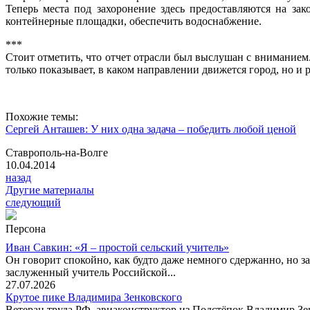
Теперь места под захоронение здесь предоставляются на за
контейнерные площадки, обеспечить водоснабжение.
***
Стоит отметить, что отчет отрасли был выслушан с вниманием.
только показывает, в каком направлении движется город, но и 
Похожие темы:
Сергей Анташев: У них одна задача – победить любой ценой
Ставрополь-на-Волге
10.04.2014
назад
Другие материалы
следующий
Персона
Иван Савкин: «Я – простой сельский учитель»
Он говорит спокойно, как будто даже немного сдержанно, но за
заслуженный учитель Российской...
27.07.2026
Крутое пике Владимира Зенковского
Ветеран труда РФ, авиаконструктор из Подстёпок Владимир Зенк