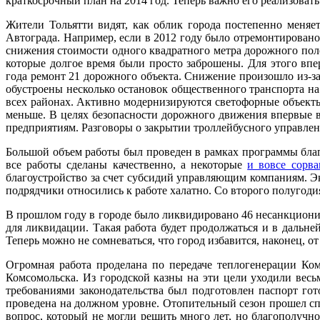
краткосрочный план на 2014 год. Теперь важно его реализовать
Жители Тольятти видят, как облик города постепенно меняе
Автограда. Например, если в 2012 году было отремонтировано
снижения стоимости одного квадратного метра дорожного пол
которые долгое время были просто заброшены. Для этого впе
года ремонт 21 дорожного объекта. Снижение произошло из-за 
обустроены несколько остановок общественного транспорта на
всех районах. Активно модернизируются светофорные объекты
меньше. В целях безопасности дорожного движения впервые 
предприятиям. Разговоры о закрытии троллейбусного управлени
Большой объем работы был проведен в рамках программы благ
все работы сделаны качественно, а некоторые
и вовсе сорв
благоустройство за счет субсидий управляющим компаниям. Э
подрядчики относились к работе халатно. Со второго полугод
В прошлом году в городе было ликвидировано 46 несанкционир
для ликвидации. Такая работа будет продолжаться и в дальн
Теперь можно не сомневаться, что город избавится, наконец, 
Огромная работа проделана по передаче теплогенерации К
Комсомольска. Из городской казны на эти цели уходили вес
требованиями законодательства был подготовлен паспорт гот
проведена на должном уровне. Отопительный сезон прошел сп
вопрос, который не могли решить много лет, но благополучн