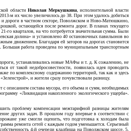
рской области
Николая Меркушкина
, исполнительной власти
013-м их число увеличилось до 38. При этом удалось добиться
о и дороги в частном секторе, Поволжском и Ново-Матюшкино,
крошкой, остающейся после ремонта дорог. В планах текущего
21-го кварталов, на что потребуется значительная сумма. Были
левская долина» и установлено 40 остановочных павильонов во
жным движением. Благодаря ей заторов на дорогах становится
й. Большая работа проведена по муниципальным транспортным
дороги, устанавливались новые МАФы и т. д. К сожалению, не
ться от такой недобросовестности, появилась идея проводить
кже по комплексному содержанию территорий, так как и здесь
«Зеленстрой», и жители сразу почувствовали разницу.
 с описанием состава мусора, его объема и сумм, необходимых
программу «Ликвидация накопленного экологического ущерба».
решить проблему компенсации межтарифной разницы жителям
ние других задач. В прошлом году впервые в соответствии с
Горожане уже смогли оценить, что подготовка к холодам была
грамма ремонта сетей с каждым годом уменьшается. Серьезный
собственность 4-й очереди кладбища на Поволжском шоссе, 5.