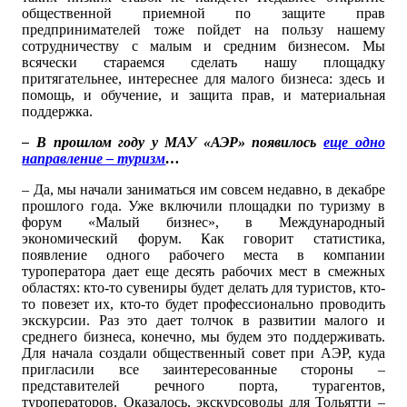
общественной приемной по защите прав
предпринимателей тоже пойдет на пользу нашему
сотрудничеству с малым и средним бизнесом. Мы
всячески стараемся сделать нашу площадку
притягательнее, интереснее для малого бизнеса: здесь и
помощь, и обучение, и защита прав, и материальная
поддержка.
– В прошлом году у МАУ «АЭР» появилось
еще одно
направление – туризм
…
– Да, мы начали заниматься им совсем недавно, в декабре
прошлого года. Уже включили площадки по туризму в
форум «Малый бизнес», в Международный
экономический форум. Как говорит статистика,
появление одного рабочего места в компании
туроператора дает еще десять рабочих мест в смежных
областях: кто-то сувениры будет делать для туристов, кто-
то повезет их, кто-то будет профессионально проводить
экскурсии. Раз это дает толчок в развитии малого и
среднего бизнеса, конечно, мы будем это поддерживать.
Для начала создали общественный совет при АЭР, куда
пригласили все заинтересованные стороны –
представителей речного порта, турагентов,
туроператоров. Оказалось, экскурсоводы для Тольятти –