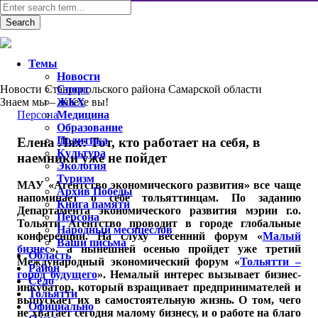
Темы
Новости
Новости Ставропольского района Самарской области
Спорт
Знаем мы – знаете вы!
ЖКХ
Персона
Медицина
Образование
Политика
Елена Лях: Тот, кто работает на себя, в
Культура
наемники уже не пойдет
Экология
Туризм
МАУ «Агентство экономического развития» все чаще
Архив Победы
напоминает о себе тольяттинцам. По заданию
Книга памяти
Департамента экономического развития мэрии г.о.
Персона
Тольяти Агентство проводит в городе глобальные
Народный месяцеслов
конференции. На слуху весенний форум «
Малый
Ваши письма
бизнес
», а нынешней осенью пройдет уже третий
Область
Международный экономический форум «
Тольятти –
Район
город будущего
». Немалый интерес вызывает бизнес-
Село
инкубатор, который взращивает предпринимателей и
Тольятти
выпускает их в самостоятельную жизнь. О том, чего
Официально
не хватает сегодня малому бизнесу, и о работе на благо