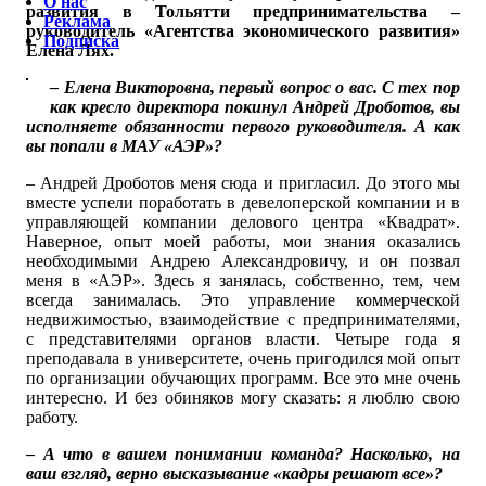
О нас
развития в Тольятти предпринимательства –
Реклама
руководитель «Агентства экономического развития»
Подписка
Елена Лях.
– Елена Викторовна, первый вопрос о вас. С тех пор
как кресло директора покинул Андрей Дроботов, вы
исполняете обязанности первого руководителя. А как
вы попали в МАУ «АЭР»?
– Андрей Дроботов меня сюда и пригласил. До этого мы
вместе успели поработать в девелоперской компании и в
управляющей компании делового центра «Квадрат».
Наверное, опыт моей работы, мои знания оказались
необходимыми Андрею Александровичу, и он позвал
меня в «АЭР». Здесь я занялась, собственно, тем, чем
всегда занималась. Это управление коммерческой
недвижимостью, взаимодействие с предпринимателями,
с представителями органов власти. Четыре года я
преподавала в университете, очень пригодился мой опыт
по организации обучающих программ. Все это мне очень
интересно. И без обиняков могу сказать: я люблю свою
работу.
– А что в вашем понимании команда? Насколько, на
ваш взгляд, верно высказывание «кадры решают все»?