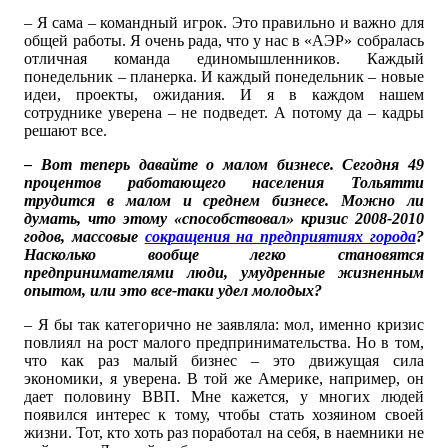
– Я сама – командный игрок. Это правильно и важно для
общей работы. Я очень рада, что у нас в «АЭР» собралась
отличная команда единомышленников. Каждый
понедельник – планерка. И каждый понедельник – новые
идеи, проекты, ожидания. И я в каждом нашем
сотруднике уверена – не подведет. А потому да – кадры
решают все.
– Вот теперь давайте о малом бизнесе. Сегодня 49
процентов работающего населения Тольятти
трудится в малом и среднем бизнесе. Можно ли
думать, что этому «способствовал» кризис 2008-2010
годов, массовые
сокращения на предприятиях города
?
Насколько вообще легко становятся
предпринимателями люди, умудренные жизненным
опытом, или это все-таки удел молодых?
– Я бы так категорично не заявляла: мол, именно кризис
повлиял на рост малого предпринимательства. Но в том,
что как раз малый бизнес – это движущая сила
экономики, я уверена. В той же Америке, например, он
дает половину ВВП. Мне кажется, у многих людей
появился интерес к тому, чтобы стать хозяином своей
жизни. Тот, кто хоть раз поработал на себя, в наемники не