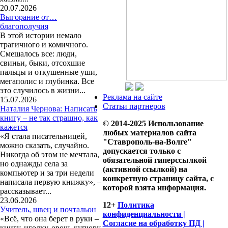
20.07.2026
Выгорание от…
благополучия
В этой истории немало
трагичного и комичного.
Смешалось все: люди,
свиньи, быки, отсохшие
пальцы и откушенные уши,
мегаполис и глубинка. Все
это случилось в жизни...
Реклама на сайте
15.07.2026
Статьи партнеров
Наталия Чернова: Написать
книгу – не так страшно, как
© 2014-2025 Использование
кажется
любых материалов сайта
«Я стала писательницей,
"Ставрополь-на-Волге"
можно сказать, случайно.
допускается только с
Никогда об этом не мечтала,
обязательной гиперссылкой
но однажды села за
(активной ссылкой) на
компьютер и за три недели
конкретную страницу сайта, с
написала первую книжку», –
которой взята информация.
рассказывает...
23.06.2026
12+
Политика
Учитель, швец и почтальон
конфиденциальности |
«Всё, что она берет в руки –
Согласие на обработку ПД |
книгу, иголку, овощ, купюру,