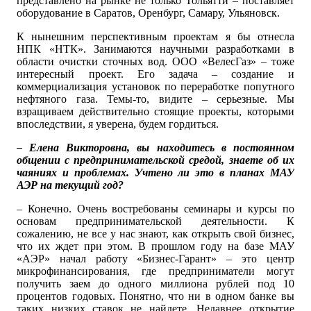
представлено на рынке не только Тольятти – поставляет
оборудование в Саратов, Оренбург, Самару, Ульяновск.
К нынешним перспективным проектам я бы отнесла
НПК «НТК». Занимаются научными разработками в
области очистки сточных вод. ООО «ВелесГаз» – тоже
интересный проект. Его задача – создание и
коммерциализация установок по переработке попутного
нефтяного газа. Темы-то, видите – серьезные. Мы
взращиваем действительно стоящие проекты, которыми
впоследствии, я уверена, будем гордиться.
– Елена Викторовна, вы находитесь в постоянном
общении с предпринимательской средой, знаете об их
чаяниях и проблемах. Учтено ли это в планах МАУ
АЭР на текущий год?
– Конечно. Очень востребованы семинары и курсы по
основам предпринимательской деятельности. К
сожалению, не все у нас знают, как открыть свой бизнес,
что их ждет при этом. В прошлом году на базе МАУ
«АЭР» начал работу «Бизнес-Гарант» – это центр
микрофинансирования, где предприниматели могут
получить заем до одного миллиона рублей под 10
процентов годовых. Понятно, что ни в одном банке вы
таких низких ставок не найдете. Недавнее открытие