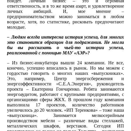
пойдет. Личный бизнес – это и огромная
ответственность, и в то же время азарт, и удовлетворение
личных амбиций. И, мое мнение –
предпринимательством можно заниматься в любом
возрасте, хотя, по статистике, рисковать предпочитают
молодые.
– Людям всегда интересна история успеха, для многих
это становится образцом для подражания. Не могли
бы вы рассказать о чьей-то истории успеха,
реализованной с помощью МАУ «АЭР»?
– Из бизнес-инкубатора вышли 24 компании. Не все,
конечно, успешно вписались в рынок. Но мы можем с
гордостью говорить о многих наших «выпускниках».
Это, например, Центр энергосбережения и
энергоэффективности «С.Е.А.Энергия», руководитель
проекта – Екатерина Гончаренко. Ребята занимаются
энергоаудитом, работают с крупными предприятиями, с
организациями сферы ЖКХ. В прошлом году компания
выполнила 17 проектов, количество работников
увеличилось до 20 человек. «ИП Теренкова» – тоже наша
«выпускница». Занимается мелкосерийным
производством мебели – различные виды стеллажей,
металлических шкафов, верстаков. Сегодня ИП