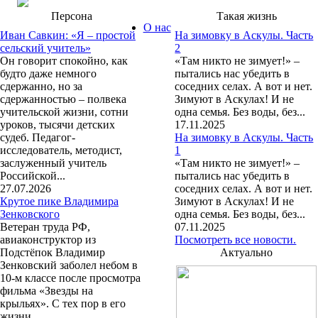
Персона
Такая жизнь
О нас
Иван Савкин: «Я – простой
На зимовку в Аскулы. Часть
сельский учитель»
2
Он говорит спокойно, как
«Там никто не зимует!» –
будто даже немного
пытались нас убедить в
сдержанно, но за
соседних селах. А вот и нет.
сдержанностью – полвека
Зимуют в Аскулах! И не
учительской жизни, сотни
одна семья. Без воды, без...
уроков, тысячи детских
17.11.2025
судеб. Педагог-
На зимовку в Аскулы. Часть
исследователь, методист,
1
заслуженный учитель
«Там никто не зимует!» –
Российской...
пытались нас убедить в
27.07.2026
соседних селах. А вот и нет.
Крутое пике Владимира
Зимуют в Аскулах! И не
Зенковского
одна семья. Без воды, без...
Ветеран труда РФ,
07.11.2025
авиаконструктор из
Посмотреть все новости.
Подстёпок Владимир
Актуально
Зенковский заболел небом в
10-м классе после просмотра
фильма «Звезды на
крыльях». С тех пор в его
жизни...