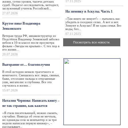
17.11.2025
жизни, сотни уроков, тысячи детских
судеб. Педагог-исследователь, методист,
заслуженный учитель Российской...
На зимовку в Аскулы. Часть 1
27.07.2026
«Там никто не зимует!» – пытались нас
убедить в соседних селах. А вот и нет.
Крутое пике Владимира
Зимуют в Аскулах! И не одна семья. Без
Зенковского
воды, без...
07.11.2025
Ветеран труда РФ, авиаконструктор из
Подстёпок Владимир Зенковский заболел
Посмотреть все новости.
небом в 10-м классе после просмотра
фильма «Звезды на крыльях». С тех пор в
его жизни...
Актуально
20.07.2026
Выгорание от… благополучия
В этой истории немало трагичного и
комичного. Смешалось все: люди, свиньи,
быки, отсохшие пальцы и откушенные
уши, мегаполис и глубинка. Все это
случилось в жизни...
15.07.2026
Наталия Чернова: Написать книгу –
не так страшно, как кажется
«Я стала писательницей, можно сказать,
случайно. Никогда об этом не мечтала,
но однажды села за компьютер и за три
недели написала первую книжку», –
рассказывает...