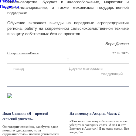
Реклама
животноводства, бухучет и налогообложение, маркетинг и
Подписка
бизнес-планирование, а также механизмы государственной
поддержки.
Обучение включает выезды на передовые агропредприятия
региона, работу на современной сельскохозяйственной технике
и защиту собственных бизнес-проектов.
Вера Долган
Ставрополь-на-Волге
27.09.2025
назад
Другие материалы
следующий
Персона
Такая жизнь
Иван Савкин: «Я – простой
На зимовку в Аскулы. Часть 2
сельский учитель»
«Там никто не зимует!» – пытались нас
убедить в соседних селах. А вот и нет.
Он говорит спокойно, как будто даже
Зимуют в Аскулах! И не одна семья. Без
немного сдержанно, но за
воды, без...
сдержанностью – полвека учительской