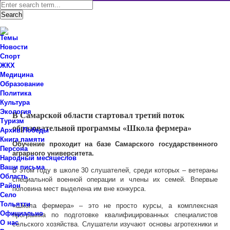
Темы
Новости
Спорт
ЖКХ
Новости Ставропольского района Самарской области
Медицина
Знаем мы – знаете вы!
Образование
Политика
Область
,
Образование
Культура
Экология
В Самарской области стартовал третий поток
Туризм
образовательной программы «Школа фермера»
Архив Победы
Книга памяти
Обучение проходит на базе Самарского государственного
Персона
аграрного университета.
Народный месяцеслов
Ваши письма
В этом году в школе 30 слушателей, среди которых – ветераны
Область
специальной военной операции и члены их семей. Впервые
Район
половина мест выделена им вне конкурса.
Село
Тольятти
«Школа фермера» – это не просто курсы, а комплексная
Официально
программа по подготовке квалифицированных специалистов
О нас
сельского хозяйства. Слушатели изучают основы агротехники и