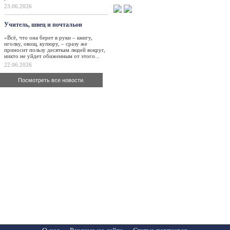
23.06.2026
Учитель, швец и почтальон
«Всё, что она берет в руки – книгу,
иголку, овощ, купюру, – сразу же
приносит пользу десяткам людей вокруг,
никто не уйдет обиженным от этого...
22.06.2026
Посмотреть все новости.