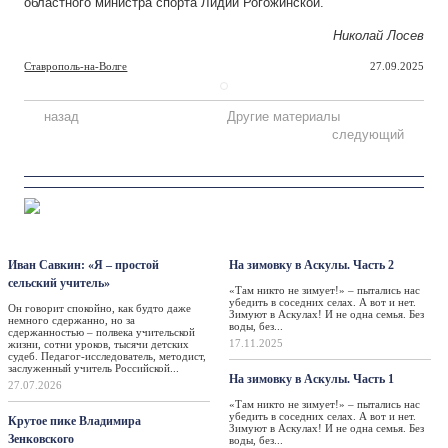
областного министра спорта Лидии Рогожинской.
Николай Лосев
Ставрополь-на-Волге
27.09.2025
назад
Другие материалы
следующий
Персона
Такая жизнь
Иван Савкин: «Я – простой
На зимовку в Аскулы. Часть 2
сельский учитель»
«Там никто не зимует!» – пытались нас
убедить в соседних селах. А вот и нет.
Он говорит спокойно, как будто даже
Зимуют в Аскулах! И не одна семья. Без
немного сдержанно, но за
воды, без...
сдержанностью – полвека учительской
17.11.2025
жизни, сотни уроков, тысячи детских
судеб. Педагог-исследователь, методист,
заслуженный учитель Российской...
На зимовку в Аскулы. Часть 1
27.07.2026
«Там никто не зимует!» – пытались нас
убедить в соседних селах. А вот и нет.
Крутое пике Владимира
Зимуют в Аскулах! И не одна семья. Без
Зенковского
воды, без...