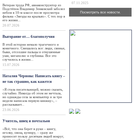
07.11.2025
Ветеран труда РФ, авиаконструктор из
Подстёпок Владимир Зенковский заболел
Посмотреть все новости.
небом в 10-м классе после просмотра
фильма «Звезды на крыльях». С тех пор в
его жизни...
Актуально
20.07.2026
Выгорание от… благополучия
В этой истории немало трагичного и
комичного. Смешалось все: люди, свиньи,
быки, отсохшие пальцы и откушенные
уши, мегаполис и глубинка. Все это
случилось в жизни...
15.07.2026
Наталия Чернова: Написать книгу –
не так страшно, как кажется
«Я стала писательницей, можно сказать,
случайно. Никогда об этом не мечтала,
но однажды села за компьютер и за три
недели написала первую книжку», –
рассказывает...
23.06.2026
Учитель, швец и почтальон
«Всё, что она берет в руки – книгу,
иголку, овощ, купюру, – сразу же
приносит пользу десяткам людей вокруг,