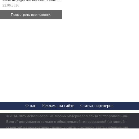
никто не уйдет обиженным от этого...
22.06.2026
Посмотреть все новости.
О нас
Реклама на сайте
Статьи партнеров
© 2014-2025 Использование любых материалов сайта "Ставрополь-на-
Волге" допускается только с обязательной гиперссылкой (активной
ссылкой) на конкретную страницу сайта, с которой взята информация.
12+
Политика конфиденциальности | Согласие на обработку ПД |
Использование файлов cookies