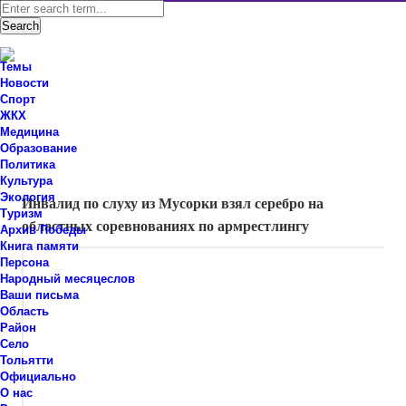
Темы
Новости
Спорт
ЖКХ
Новости Ставропольского района Самарской области
Медицина
Знаем мы – знаете вы!
Образование
Политика
O спорте
,
Область
Культура
Экология
Инвалид по слуху из Мусорки взял серебро на
Туризм
областных соревнованиях по армрестлингу
Архив Победы
Книга памяти
Персона
Народный месяцеслов
Ваши письма
Область
Район
Село
Тольятти
Официально
О нас