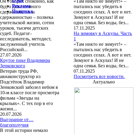
О нас
Он говорит спокойно, как
«Там никто не зимует!» –
Реклама
будто даже немного
пытались нас убедить в
Подписка
сдержанно, но за
соседних селах. А вот и нет.
сдержанностью – полвека
Зимуют в Аскулах! И не
учительской жизни, сотни
одна семья. Без воды, без...
уроков, тысячи детских
17.11.2025
судеб. Педагог-
На зимовку в Аскулы. Часть
исследователь, методист,
1
заслуженный учитель
«Там никто не зимует!» –
Российской...
пытались нас убедить в
27.07.2026
соседних селах. А вот и нет.
Крутое пике Владимира
Зимуют в Аскулах! И не
Зенковского
одна семья. Без воды, без...
Ветеран труда РФ,
07.11.2025
авиаконструктор из
Посмотреть все новости.
Подстёпок Владимир
Актуально
Зенковский заболел небом в
10-м классе после просмотра
фильма «Звезды на
крыльях». С тех пор в его
жизни...
20.07.2026
Выгорание от…
благополучия
В этой истории немало