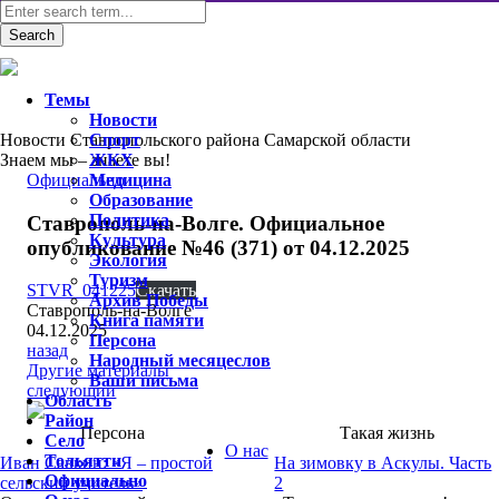
Темы
Новости
Новости Ставропольского района Самарской области
Спорт
Знаем мы – знаете вы!
ЖКХ
Официально
Медицина
Образование
Политика
Ставрополь-на-Волге. Официальное
Культура
опубликование №46 (371) от 04.12.2025
Экология
Туризм
STVR_041225
Скачать
Архив Победы
Ставрополь-на-Волге
Книга памяти
04.12.2025
Персона
назад
Народный месяцеслов
Другие материалы
Ваши письма
следующий
Область
Район
Персона
Такая жизнь
Село
О нас
Тольятти
Иван Савкин: «Я – простой
На зимовку в Аскулы. Часть
Официально
сельский учитель»
2