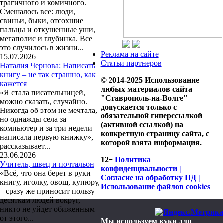
трагичного и комичного.
Смешалось все: люди,
свиньи, быки, отсохшие
пальцы и откушенные уши,
мегаполис и глубинка. Все
это случилось в жизни...
Реклама на сайте
15.07.2026
Статьи партнеров
Наталия Чернова: Написать
книгу – не так страшно, как
© 2014-2025 Использование
кажется
любых материалов сайта
«Я стала писательницей,
"Ставрополь-на-Волге"
можно сказать, случайно.
допускается только с
Никогда об этом не мечтала,
обязательной гиперссылкой
но однажды села за
(активной ссылкой) на
компьютер и за три недели
конкретную страницу сайта, с
написала первую книжку», –
которой взята информация.
рассказывает...
23.06.2026
12+
Политика
Учитель, швец и почтальон
конфиденциальности |
«Всё, что она берет в руки –
Согласие на обработку ПД |
книгу, иголку, овощ, купюру,
Использование файлов cookies
– сразу же приносит пользу
десяткам людей вокруг,
никто не уйдет обиженным
от этого...
Мы используем куки для