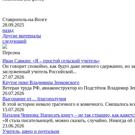
Ставрополь-на-Волге
28.09.2025
назад
Другие материалы
следующий
Персона
Иван Савкин: «Я – простой сельский учитель»
Он говорит спокойно, как будто даже немного сдержанно, но за
заслуженный учитель Российской...
27.07.2026
Крутое пике Владимира Зенковского
Ветеран труда РФ, авиаконструктор из Подстёпок Владимир Зенк
20.07.2026
Выгорание от… благополучия
В этой истории немало трагичного и комичного. Смешалось все
15.07.2026
Наталия Чернова: Написать книгу – не так страшно, как кажетс
«Я стала писательницей, можно сказать, случайно. Никогда об 
23.06.2026
Учитель, швец и почтальон