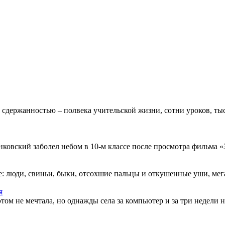
 сдержанностью – полвека учительской жизни, сотни уроков, тыс
овский заболел небом в 10-м классе после просмотра фильма «Зв
: люди, свиньи, быки, отсохшие пальцы и откушенные уши, мегап
я
этом не мечтала, но однажды села за компьютер и за три недели н