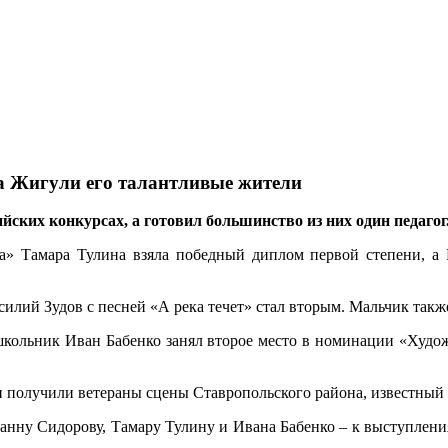
а Жигули его талантливые жители
йских конкурсах, а готовил большинство из них один педагог
а» Тамара Тулина взяла победный диплом первой степени, а
илий Зудов с песней «А река течет» стал вторым. Мальчик так
школьник Иван Бабенко занял второе место в номинации «Худо
и получили ветераны сцены Ставропольского района, известный
нну Сидорову, Тамару Тулину и Ивана Бабенко – к выступлениям