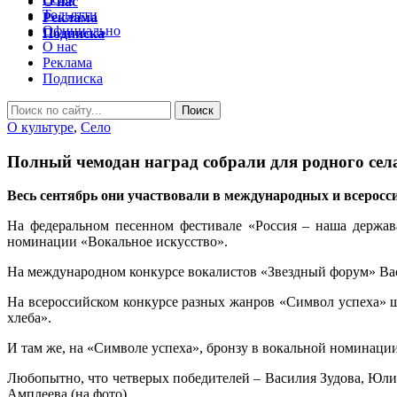
О нас
Тольятти
Реклама
Официально
Подписка
О нас
Реклама
Подписка
О культуре
,
Село
Полный чемодан наград собрали для родного сел
Весь сентябрь они участвовали в международных и всеросси
На федеральном песенном фестивале «Россия – наша держав
номинации «Вокальное искусство».
На международном конкурсе вокалистов «Звездный форум» Вас
На всероссийском конкурсе разных жанров «Символ успеха» 
хлеба».
И там же, на «Символе успеха», бронзу в вокальной номинаци
Любопытно, что четверых победителей – Василия Зудова, Юлиа
Амплеева (на фото).