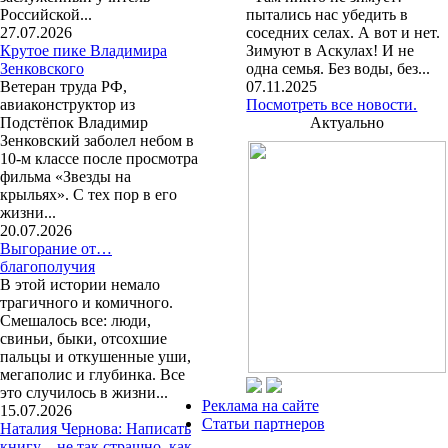
Российской...
пытались нас убедить в
27.07.2026
соседних селах. А вот и нет.
Крутое пике Владимира
Зимуют в Аскулах! И не
Зенковского
одна семья. Без воды, без...
Ветеран труда РФ,
07.11.2025
авиаконструктор из
Посмотреть все новости.
Подстёпок Владимир
Актуально
Зенковский заболел небом в
10-м классе после просмотра
фильма «Звезды на
крыльях». С тех пор в его
жизни...
20.07.2026
Выгорание от…
благополучия
В этой истории немало
трагичного и комичного.
Смешалось все: люди,
свиньи, быки, отсохшие
пальцы и откушенные уши,
мегаполис и глубинка. Все
это случилось в жизни...
Реклама на сайте
15.07.2026
Статьи партнеров
Наталия Чернова: Написать
книгу – не так страшно, как