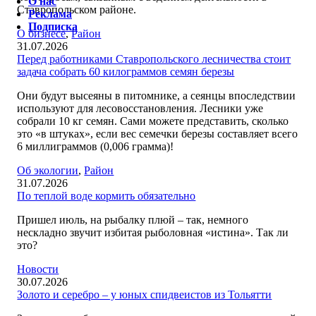
О нас
Ставропольском районе.
Реклама
Подписка
О бизнесе
,
Район
31.07.2026
Перед работниками Ставропольского лесничества стоит
задача собрать 60 килограммов семян березы
Они будут высеяны в питомнике, а сеянцы впоследствии
используют для лесовосстановления. Лесники уже
собрали 10 кг семян. Сами можете представить, сколько
это «в штуках», если вес семечки березы составляет всего
6 миллиграммов (0,006 грамма)!
Об экологии
,
Район
31.07.2026
По теплой воде кормить обязательно
Пришел июль, на рыбалку плюй – так, немного
нескладно звучит избитая рыболовная «истина». Так ли
это?
Новости
30.07.2026
Золото и серебро – у юных спидвеистов из Тольятти