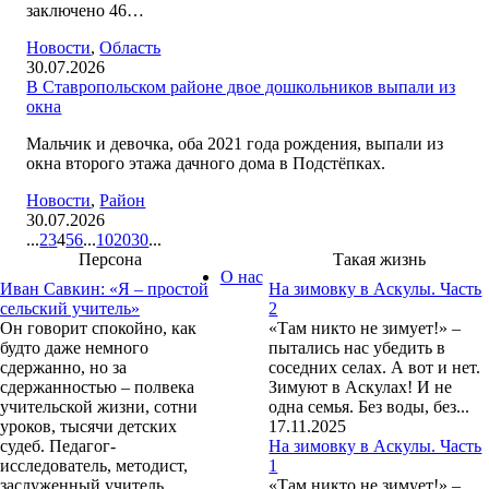
заключено 46…
Новости
,
Область
30.07.2026
В Ставропольском районе двое дошкольников выпали из
окна
Мальчик и девочка, оба 2021 года рождения, выпали из
окна второго этажа дачного дома в Подстёпках.
Новости
,
Район
30.07.2026
...
2
3
4
5
6
...
10
20
30
...
Персона
Такая жизнь
О нас
Иван Савкин: «Я – простой
На зимовку в Аскулы. Часть
сельский учитель»
2
Он говорит спокойно, как
«Там никто не зимует!» –
будто даже немного
пытались нас убедить в
сдержанно, но за
соседних селах. А вот и нет.
сдержанностью – полвека
Зимуют в Аскулах! И не
учительской жизни, сотни
одна семья. Без воды, без...
уроков, тысячи детских
17.11.2025
судеб. Педагог-
На зимовку в Аскулы. Часть
исследователь, методист,
1
заслуженный учитель
«Там никто не зимует!» –