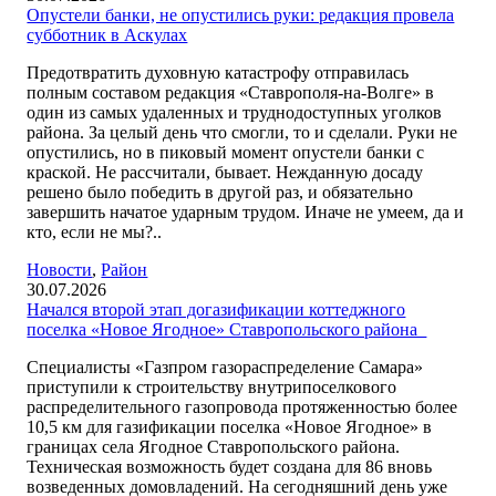
Опустели банки, не опустились руки: редакция провела
субботник в Аскулах
Предотвратить духовную катастрофу отправилась
полным составом редакция «Ставрополя-на-Волге» в
один из самых удаленных и труднодоступных уголков
района. За целый день что смогли, то и сделали. Руки не
опустились, но в пиковый момент опустели банки с
краской. Не рассчитали, бывает. Нежданную досаду
решено было победить в другой раз, и обязательно
завершить начатое ударным трудом. Иначе не умеем, да и
кто, если не мы?..
Новости
,
Район
30.07.2026
Начался второй этап догазификации коттеджного
поселка «Новое Ягодное» Ставропольского района
Специалисты «Газпром газораспределение Самара»
приступили к строительству внутрипоселкового
распределительного газопровода протяженностью более
10,5 км для газификации поселка «Новое Ягодное» в
границах села Ягодное Ставропольского района.
Техническая возможность будет создана для 86 вновь
возведенных домовладений. На сегодняшний день уже