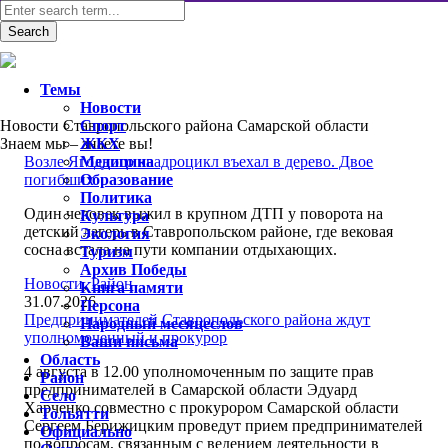
Темы
Новости
Новости Ставропольского района Самарской области
Спорт
Знаем мы – знаете вы!
ЖКХ
Возле Ягодного квадроцикл въехал в дерево. Двое
Медицина
погибших
Образование
Политика
Один человек выжил в крупном ДТП у поворота на
Культура
детский лагерь в Ставропольском районе, где вековая
Экология
сосна встала на пути компании отдыхающих.
Туризм
Архив Победы
Новости
,
Район
Книга памяти
31.07.2026
Персона
Предпринимателей Ставропольского района ждут
Народный месяцеслов
уполномоченный и прокурор
Ваши письма
Область
4 августа в 12.00 уполномоченным по защите прав
Район
предпринимателей в Самарской области Эдуард
Село
Харченко совместно с прокурором Самарской области
Тольятти
Сергеем Берижицким проведут прием предпринимателей
Официально
по вопросам, связанным с ведением деятельности в