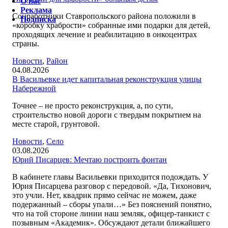
О нас
Реклама
Соцработники Ставропольского района положили в
Подписка
«коробку храбрости» собранные ими подарки для детей,
проходящих лечение и реабилитацию в онкоцентрах
страны.
Новости
,
Район
04.08.2026
В Васильевке идет капитальная реконструкция улицы
Набережной
Точнее – не просто реконструкция, а, по сути,
строительство новой дороги с твердым покрытием на
месте старой, грунтовой.
Новости
,
Село
03.08.2026
Юрий Писарцев: Мечтаю построить фонтан
В кабинете главы Васильевки приходится подождать. У
Юрия Писарцева разговор с передовой. «Да, Тихонович,
это учли. Нет, квадрик прямо сейчас не можем, даже
подержанный – сборы упали…» Без пояснений понятно,
что на той стороне линии наш земляк, офицер-танкист с
позывным «Академик». Обсуждают детали ближайшего