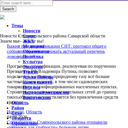
Темы
Новости
Новости Ставропольского района Самарской области
Спорт
Знаем мы – знаете вы!
ЖКХ
Важно при догазификации СНТ: протокол общего
Медицина
собрания должен содержать актуальный перечень
Образование
домовладений
Политика
Культура
Программа догазификации, реализуемая по поручению
Экология
Президента РФ Владимира Путина, позволяет
Туризм
подключать к сетевому природному газу всё больше
Архив Победы
частных домовладений, в том числе садоводческих
Книга памяти
товариществ в газифицированных населенных пунктах.
Персона
Строительство газораспределительных сетей до границ
Народный месяцеслов
таких объектов осуществляется без привлечения средств
Ваши письма
граждан.
Область
Район
Новости
,
Область
Село
04.08.2026
Тольятти
Соцработники Ставропольского района отправили
Официально
«игрушки для храбрости» больным детям