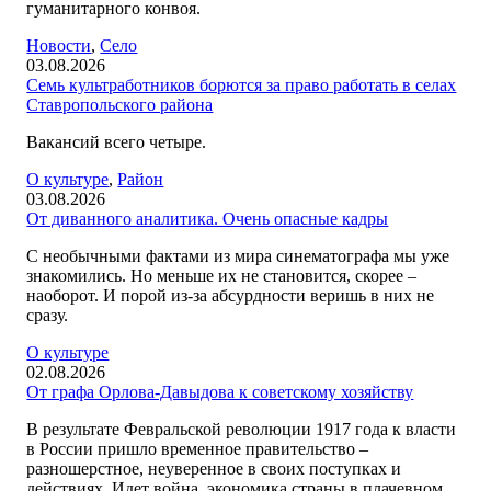
гуманитарного конвоя.
Новости
,
Село
03.08.2026
Семь культработников борются за право работать в селах
Ставропольского района
Вакансий всего четыре.
О культуре
,
Район
03.08.2026
От диванного аналитика. Очень опасные кадры
С необычными фактами из мира синематографа мы уже
знакомились. Но меньше их не становится, скорее –
наоборот. И порой из-за абсурдности веришь в них не
сразу.
О культуре
02.08.2026
От графа Орлова-Давыдова к советскому хозяйству
В результате Февральской революции 1917 года к власти
в России пришло временное правительство –
разношерстное, неуверенное в своих поступках и
действиях. Идет война, экономика страны в плачевном