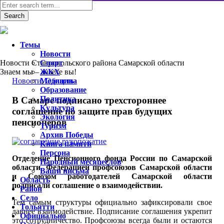
Темы
Новости
Новости Ставропольского района Самарской области
Спорт
Знаем мы – знаете вы!
ЖКХ
Новости
Медицина
,
Область
Образование
Политика
В Самаре подписано трехстороннее
Культура
соглашение по защите прав будущих
Экология
пенсионеров
Туризм
Архив Победы
Книга памяти
Персона
Отделение Пенсионного фонда России по Самарской
Народный месяцеслов
области, Федерацией профсоюзов Самарской области
Ваши письма
и Союзом работодателей Самарской области
Область
подписали соглашение о взаимодействии.
Район
Село
Тем самым структуры официально зафиксировали свое
Тольятти
давнее взаимодействие. Подписание соглашения укрепит
Официально
это сотрудничество. Профсоюзы всегда были и остаются