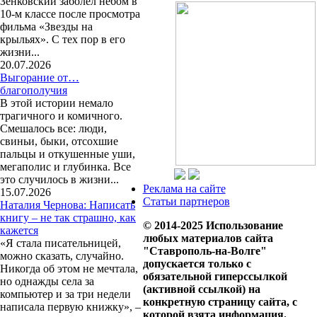
Зенковский заболел небом в
10-м классе после просмотра
фильма «Звезды на
крыльях». С тех пор в его
жизни...
20.07.2026
Выгорание от…
благополучия
В этой истории немало
трагичного и комичного.
Смешалось все: люди,
свиньи, быки, отсохшие
пальцы и откушенные уши,
мегаполис и глубинка. Все
это случилось в жизни...
Реклама на сайте
15.07.2026
Статьи партнеров
Наталия Чернова: Написать
книгу – не так страшно, как
© 2014-2025 Использование
кажется
любых материалов сайта
«Я стала писательницей,
"Ставрополь-на-Волге"
можно сказать, случайно.
допускается только с
Никогда об этом не мечтала,
обязательной гиперссылкой
но однажды села за
(активной ссылкой) на
компьютер и за три недели
конкретную страницу сайта, с
написала первую книжку», –
которой взята информация.