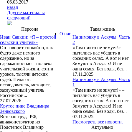
06.03.2017
назад
Другие материалы
следующий
Персона
Такая жизнь
О нас
Иван Савкин: «Я – простой
На зимовку в Аскулы. Часть
сельский учитель»
2
Он говорит спокойно, как
«Там никто не зимует!» –
будто даже немного
пытались нас убедить в
сдержанно, но за
соседних селах. А вот и нет.
сдержанностью – полвека
Зимуют в Аскулах! И не
учительской жизни, сотни
одна семья. Без воды, без...
уроков, тысячи детских
17.11.2025
судеб. Педагог-
На зимовку в Аскулы. Часть
исследователь, методист,
1
заслуженный учитель
«Там никто не зимует!» –
Российской...
пытались нас убедить в
27.07.2026
соседних селах. А вот и нет.
Крутое пике Владимира
Зимуют в Аскулах! И не
Зенковского
одна семья. Без воды, без...
Ветеран труда РФ,
07.11.2025
авиаконструктор из
Посмотреть все новости.
Подстёпок Владимир
Актуально