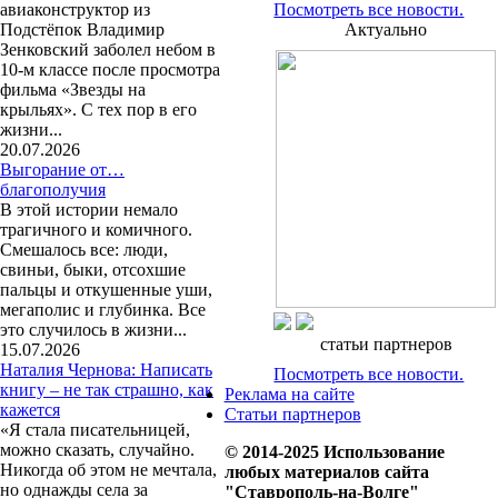
авиаконструктор из
Посмотреть все новости.
Подстёпок Владимир
Актуально
Зенковский заболел небом в
10-м классе после просмотра
фильма «Звезды на
крыльях». С тех пор в его
жизни...
20.07.2026
Выгорание от…
благополучия
В этой истории немало
трагичного и комичного.
Смешалось все: люди,
свиньи, быки, отсохшие
пальцы и откушенные уши,
мегаполис и глубинка. Все
это случилось в жизни...
статьи партнеров
15.07.2026
Наталия Чернова: Написать
Посмотреть все новости.
книгу – не так страшно, как
Реклама на сайте
кажется
Статьи партнеров
«Я стала писательницей,
можно сказать, случайно.
© 2014-2025 Использование
Никогда об этом не мечтала,
любых материалов сайта
но однажды села за
"Ставрополь-на-Волге"