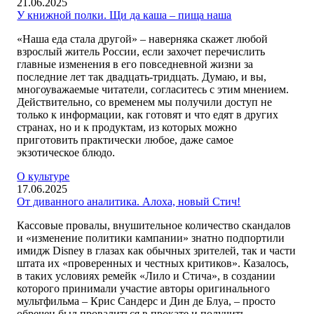
21.06.2025
У книжной полки. Щи да каша – пища наша
«Наша еда стала другой» – наверняка скажет любой
взрослый житель России, если захочет перечислить
главные изменения в его повседневной жизни за
последние лет так двадцать-тридцать. Думаю, и вы,
многоуважаемые читатели, согласитесь с этим мнением.
Действительно, со временем мы получили доступ не
только к информации, как готовят и что едят в других
странах, но и к продуктам, из которых можно
приготовить практически любое, даже самое
экзотическое блюдо.
О культуре
17.06.2025
От диванного аналитика. Алоха, новый Стич!
Кассовые провалы, внушительное количество скандалов
и «изменение политики кампании» знатно подпортили
имидж Disney в глазах как обычных зрителей, так и части
штата их «проверенных и честных критиков». Казалось,
в таких условиях ремейк «Лило и Стича», в создании
которого принимали участие авторы оригинального
мультфильма – Крис Сандерс и Дин де Блуа, – просто
обречен был провалиться в прокате и получить