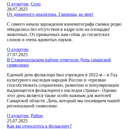
О культуре
,
Село
28.07.2025
От диванного аналитика. Гаврюша, ко мне!
С самого начала зарождения кинематографа съемки редко
обходились без отсутствия в кадре или на площадке
животных. От привычных нам собак до гигантских
слонов и очень ядовитых пауков.
О культуре
27.07.2025
В Ставропольском районе отметили День самарской
символики
Единый день фольклора был учрежден в 2022-м – в Год
культурного наследия народов России и «призван
способствовать сохранению, развитию и популяризации
выдающегося фольклорного наследия страны». Однако
этот день является также особо важным для жителей
Самарской области. День, который мы посвящаем нашей
региональной символике.
О культуре
,
Район
25.07.2025
Как вы относитесь к фольклору?