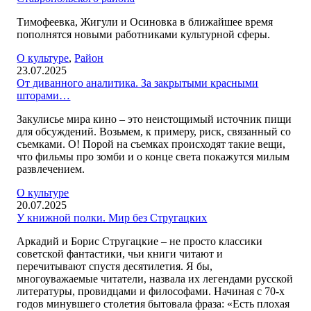
Тимофеевка, Жигули и Осиновка в ближайшее время
пополнятся новыми работниками культурной сферы.
О культуре
,
Район
23.07.2025
От диванного аналитика. За закрытыми красными
шторами…
Закулисье мира кино – это неистощимый источник пищи
для обсуждений. Возьмем, к примеру, риск, связанный со
съемками. О! Порой на съемках происходят такие вещи,
что фильмы про зомби и о конце света покажутся милым
развлечением.
О культуре
20.07.2025
У книжной полки. Мир без Стругацких
Аркадий и Борис Стругацкие – не просто классики
советской фантастики, чьи книги читают и
перечитывают спустя десятилетия. Я бы,
многоуважаемые читатели, назвала их легендами русской
литературы, провидцами и философами. Начиная с 70-х
годов минувшего столетия бытовала фраза: «Есть плохая