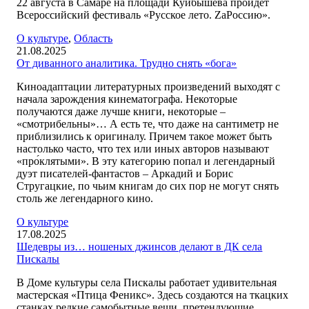
22 августа в Самаре на площади Куйбышева пройдет
Всероссийский фестиваль «Русское лето. ZaРоссию».
О культуре
,
Область
21.08.2025
От диванного аналитика. Трудно снять «бога»
Киноадаптации литературных произведений выходят с
начала зарождения кинематографа. Некоторые
получаются даже лучше книги, некоторые –
«смотрибельны»… А есть те, что даже на сантиметр не
приблизились к оригиналу. Причем такое может быть
настолько часто, что тех или иных авторов называют
«про́клятыми». В эту категорию попал и легендарный
дуэт писателей-фантастов – Аркадий и Борис
Стругацкие, по чьим книгам до сих пор не могут снять
столь же легендарного кино.
О культуре
17.08.2025
Шедевры из… ношеных джинсов делают в ДК села
Пискалы
В Доме культуры села Пискалы работает удивительная
мастерская «Птица Феникс». Здесь создаются на ткацких
станках редкие самобытные вещи, претендующие