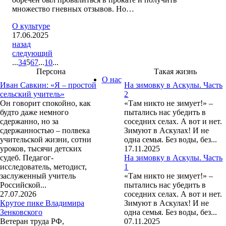
множество гневных отзывов. Но…
О культуре
17.06.2025
назад
следующий
...
3
4
5
6
7
...
10
...
Персона
Такая жизнь
О нас
Иван Савкин: «Я – простой
На зимовку в Аскулы. Часть
сельский учитель»
2
Он говорит спокойно, как
«Там никто не зимует!» –
будто даже немного
пытались нас убедить в
сдержанно, но за
соседних селах. А вот и нет.
сдержанностью – полвека
Зимуют в Аскулах! И не
учительской жизни, сотни
одна семья. Без воды, без...
уроков, тысячи детских
17.11.2025
судеб. Педагог-
На зимовку в Аскулы. Часть
исследователь, методист,
1
заслуженный учитель
«Там никто не зимует!» –
Российской...
пытались нас убедить в
27.07.2026
соседних селах. А вот и нет.
Крутое пике Владимира
Зимуют в Аскулах! И не
Зенковского
одна семья. Без воды, без...
Ветеран труда РФ,
07.11.2025