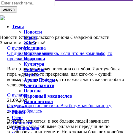
Темы
Новости
Новости Ставропольского района Самарской области
Спорт
Знаем мы – знаете вы!
ЖКХ
О культуре
Медицина
От диванного аналитика. Если что не комильфо, то
Образование
просим пардону
Политика
Культура
Вот и прошла первая половина сентября. Идет учебная
Экология
пора – для кого-то прекрасная, для кого-то – сущий
Туризм
кошмар, но, несомненно, это важная часть жизни любого
Архив Победы
человека.
Книга памяти
Персона
О культуре
Народный месяцеслов
21.09.2025
Ваши письма
От диванного аналитика. Вся безумная больница у
Область
экрана собралась
Район
Село
Времена меняются, и все больше людей начинают
Тольятти
смотреть свои любимые фильмы и передачи не по
Официально
телевизору, а в интернете. Но в экраны больших коробок