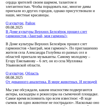
сердца зрителей своим шармом, талантом и
элегантностью. Чтобы порадовать нас, многие дамы
приехали из других городов, однако присутствовали и
наши, местные красавицы.
О культуре
,
Район
09.08.2025
В Доме культуры Верхних Белозёрок прошел слет
гармонистов «Заиграй, моя гармонь!»
В Доме культуры Верхних Белозёрок прошел слет
гармонистов «Заиграй, моя гармонь!». По приглашению
жителя села Александра Голубева из разных сел и
областей приехали музыканты. Самому молодому –
Егору Емельянову – 6 лет, он из села Мулловка
Ульяновской области.
О культуре
,
Область
08.08.2025
От диванного аналитика. В мире животных. И нелюдей
Мы уже обсуждали, каким опасностям подвергаются
актеры, каскадеры и режиссеры на съемочной площадке.
Самое время вспомнить про всем известное: «В ходе
съемок ни одно животное не пострадало». Насколько оно