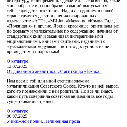
литературу, то непременно сделаете для себя вывод, какое
многообразие и разнообразие изданий выпускается
сейчас для детского чтения. Над их созданием в нашей
стране трудятся десятки специализированных
издательств: «АСТ», «МИФ», «Махаон», «КомпасГид»,
«Поляндрия» и другие. Яркие, красочные, оригинальные
по формату и увлекательные по содержанию, начиная от
стандартных книг и заканчивая интерактивными
энциклопедиями, книгами-свитками, изданиями с
музыкальными модулями – вот что доступно в наше
время детям и подросткам!
О культуре
13.07.2025
От диванного аналитика. От агитки до «Ёжика»
Нам всем в той или иной степени знакома
мультипликация Советского Союза. Кто-то на ней вырос,
кого-то познакомили с ней родители. Но все ли знают,
какой путь совершила советская анимация за все годы
существования страны?
О культуре
06.07.2025
У книжной полки. Нелинейная проза