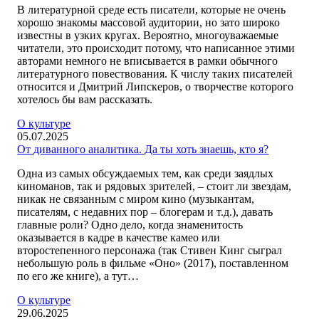
В литературной среде есть писатели, которые не очень
хорошо знакомы массовой аудитории, но зато широко
известны в узких кругах. Вероятно, многоуважаемые
читатели, это происходит потому, что написанное этими
авторами немного не вписывается в рамки обычного
литературного повествования. К числу таких писателей
относится и Дмитрий Липскеров, о творчестве которого
хотелось бы вам рассказать.
О культуре
05.07.2025
От диванного аналитика. Да ты хоть знаешь, кто я?
Одна из самых обсуждаемых тем, как среди заядлых
киноманов, так и рядовых зрителей, – стоит ли звездам,
никак не связанным с миром кино (музыкантам,
писателям, с недавних пор – блогерам и т.д.), давать
главные роли? Одно дело, когда знаменитость
оказывается в кадре в качестве камео или
второстепенного персонажа (так Стивен Кинг сыграл
небольшую роль в фильме «Оно» (2017), поставленном
по его же книге), а тут…
О культуре
29.06.2025