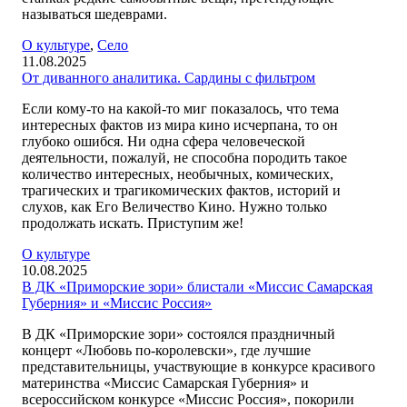
называться шедеврами.
О культуре
,
Село
11.08.2025
От диванного аналитика. Сардины с фильтром
Если кому-то на какой-то миг показалось, что тема
интересных фактов из мира кино исчерпана, то он
глубоко ошибся. Ни одна сфера человеческой
деятельности, пожалуй, не способна породить такое
количество интересных, необычных, комических,
трагических и трагикомических фактов, историй и
слухов, как Его Величество Кино. Нужно только
продолжать искать. Приступим же!
О культуре
10.08.2025
В ДК «Приморские зори» блистали «Миссис Самарская
Губерния» и «Миссис Россия»
В ДК «Приморские зори» состоялся праздничный
концерт «Любовь по-королевски», где лучшие
представительницы, участвующие в конкурсе красивого
материнства «Миссис Самарская Губерния» и
всероссийском конкурсе «Миссис Россия», покорили