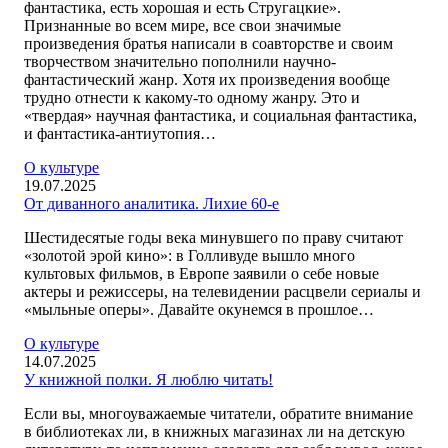
фантастика, есть хорошая и есть Стругацкие».
Признанные во всем мире, все свои значимые
произведения братья написали в соавторстве и своим
творчеством значительно пополнили научно-
фантастический жанр. Хотя их произведения вообще
трудно отнести к какому-то одному жанру. Это и
«твердая» научная фантастика, и социальная фантастика,
и фантастика-антиутопия…
О культуре
19.07.2025
От диванного аналитика. Лихие 60-е
Шестидесятые годы века минувшего по праву считают
«золотой эрой кино»: в Голливуде вышло много
культовых фильмов, в Европе заявили о себе новые
актеры и режиссеры, на телевидении расцвели сериалы и
«мыльные оперы». Давайте окунемся в прошлое…
О культуре
14.07.2025
У книжной полки. Я люблю читать!
Если вы, многоуважаемые читатели, обратите внимание
в библиотеках ли, в книжных магазинах ли на детскую