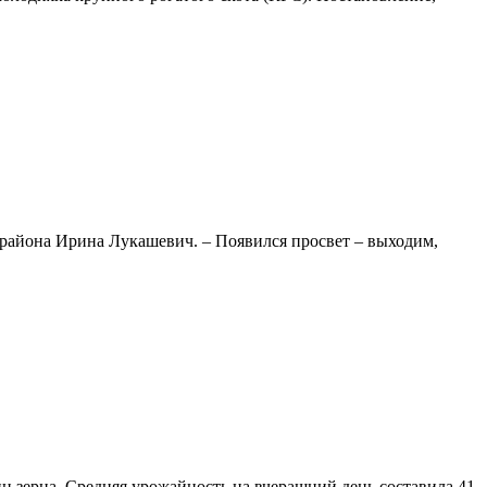
о района Ирина Лукашевич. – Появился просвет – выходим,
нн зерна. Средняя урожайность на вчерашний день составила 41