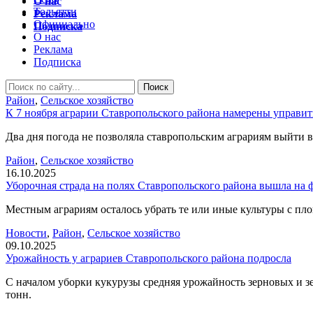
О нас
Тольятти
Реклама
Официально
Подписка
О нас
Реклама
Подписка
Район
,
Сельское хозяйство
К 7 ноября аграрии Ставропольского района намерены управит
Два дня погода не позволяла ставропольским аграриям выйти в
Район
,
Сельское хозяйство
16.10.2025
Уборочная страда на полях Ставропольского района вышла н
Местным аграриям осталось убрать те или иные культуры с пло
Новости
,
Район
,
Сельское хозяйство
09.10.2025
Урожайность у аграриев Ставропольского района подросла
С началом уборки кукурузы средняя урожайность зерновых и зе
тонн.