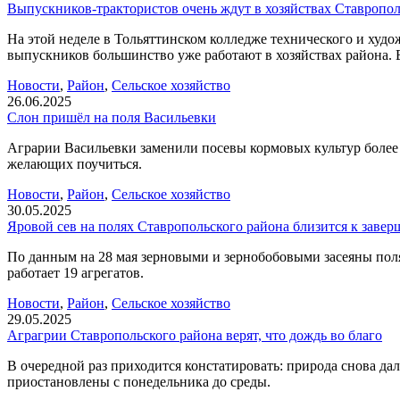
Выпускников-трактористов очень ждут в хозяйствах Ставропол
На этой неделе в Тольяттинском колледже технического и худ
выпускников большинство уже работают в хозяйствах района. Е
Новости
,
Район
,
Сельское хозяйство
26.06.2025
Слон пришёл на поля Васильевки
Аграрии Васильевки заменили посевы кормовых культур более
желающих поучиться.
Новости
,
Район
,
Сельское хозяйство
30.05.2025
Яровой сев на полях Ставропольского района близится к заве
По данным на 28 мая зерновыми и зернобобовыми засеяны поля 
работает 19 агрегатов.
Новости
,
Район
,
Сельское хозяйство
29.05.2025
Аграгрии Ставропольского района верят, что дождь во благо
В очередной раз приходится констатировать: природа снова да
приостановлены с понедельника до среды.