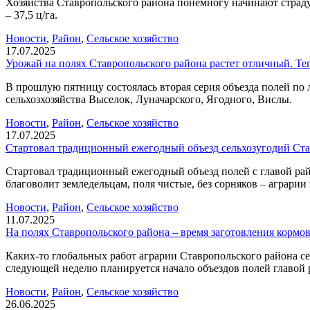
Хозяйства Ставропольского района понемногу начинают страд
– 37,5 ц/га.
Новости
,
Район
,
Сельское хозяйство
17.07.2025
Урожай на полях Ставропольского района растет отличный. Те
В прошлую пятницу состоялась вторая серия объезда полей по
сельхозхозяйства Выселок, Луначарского, Ягодного, Вислы.
Новости
,
Район
,
Сельское хозяйство
17.07.2025
Стартовал традиционный ежегодный объезд сельхозугодий Ста
Стартовал традиционный ежегодный объезд полей с главой рай
благоволит земледельцам, поля чистые, без сорняков – аграрии
Новости
,
Район
,
Сельское хозяйство
11.07.2025
На полях Ставропольского района – время заготовления кормо
Каких-то глобальных работ аграрии Ставропольского района сей
следующей неделю планируется начало объездов полей главой 
Новости
,
Район
,
Сельское хозяйство
26.06.2025