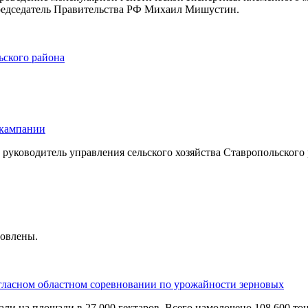
редседатель Правительства РФ Михаил Мишустин.
ьского района
 кампании
т руководитель управления сельского хозяйства Ставропольског
новлены.
егласном областном соревновании по урожайности зерновых
ли на площади в 27 000 гектаров. Всего намолочено 108 600 то