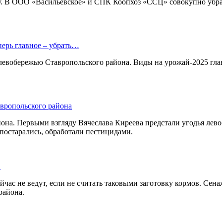
у. В ООО «Васильевское» и СПК Коопхоз «ССЦ» совокупно убра
перь главное – убрать…
 левобережью Ставропольского района. Виды на урожай-2025 гл
вропольского района
она. Первыми взгляду Вячеслава Киреева предстали угодья лево
 постарались, обработали пестицидами.
в
час не ведут, если не считать таковыми заготовку кормов. Сенаж
района.