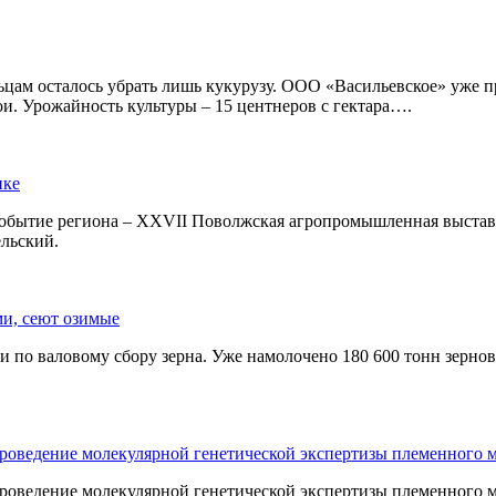
ьцам осталось убрать лишь кукурузу. ООО «Васильевское» уже п
ои. Урожайность культуры – 15 центнеров с гектара….
ике
озсобытие региона – XXVII Поволжская агропромышленная выстав
льский.
ми, сеют озимые
 по валовому сбору зерна. Уже намолочено 180 600 тонн зернов
 проведение молекулярной генетической экспертизы племенного
проведение молекулярной генетической экспертизы племенного м