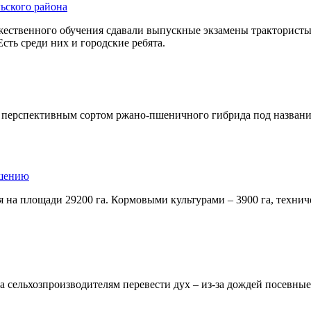
ьского района
ожественного обучения сдавали выпускные экзамены тракторист
сть среди них и городские ребята.
 перспективным сортом ржано-пшеничного гибрида под название
ршению
на площади 29200 га. Кормовыми культурами – 3900 га, техничес
ла сельхозпроизводителям перевести дух – из-за дождей посевны