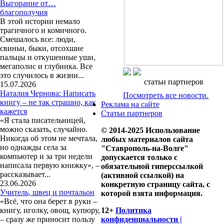
Выгорание от…
благополучия
В этой истории немало
трагичного и комичного.
Смешалось все: люди,
свиньи, быки, отсохшие
пальцы и откушенные уши,
мегаполис и глубинка. Все
это случилось в жизни...
статьи партнеров
15.07.2026
Наталия Чернова: Написать
Посмотреть все новости.
книгу – не так страшно, как
Реклама на сайте
кажется
Статьи партнеров
«Я стала писательницей,
можно сказать, случайно.
© 2014-2025 Использование
Никогда об этом не мечтала,
любых материалов сайта
но однажды села за
"Ставрополь-на-Волге"
компьютер и за три недели
допускается только с
написала первую книжку», –
обязательной гиперссылкой
рассказывает...
(активной ссылкой) на
23.06.2026
конкретную страницу сайта, с
Учитель, швец и почтальон
которой взята информация.
«Всё, что она берет в руки –
книгу, иголку, овощ, купюру,
12+
Политика
– сразу же приносит пользу
конфиденциальности |