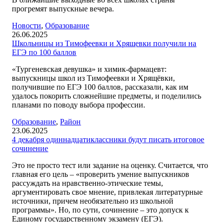
прогремят выпускные вечера.
Новости
,
Образование
26.06.2025
Школьницы из Тимофеевки и Хрящевки получили на
ЕГЭ по 100 баллов
«Тургеневская девушка» и химик-фармацевт:
выпускницы школ из Тимофеевки и Хрящёвки,
получившие по ЕГЭ 100 баллов, рассказали, как им
удалось покорить сложнейшие предметы, и поделились
планами по поводу выбора профессии.
Образование
,
Район
23.06.2025
4 декабря одиннадцатиклассники будут писать итоговое
сочинение
Это не просто тест или задание на оценку. Считается, что
главная его цель – «проверить умение выпускников
рассуждать на нравственно-этические темы,
аргументировать свое мнение, привлекая литературные
источники, причем необязательно из школьной
программы». Но, по сути, сочинение – это допуск к
Единому государственному экзамену (ЕГЭ).