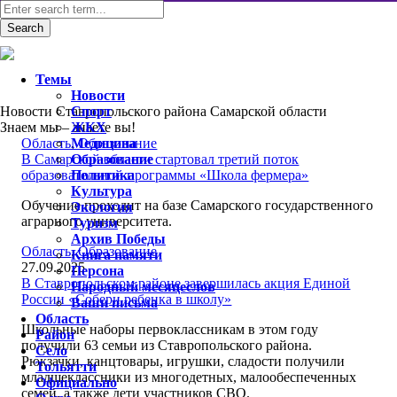
Темы
Новости
Новости Ставропольского района Самарской области
Спорт
Знаем мы – знаете вы!
ЖКХ
Область
Медицина
,
Образование
В Самарской области стартовал третий поток
Образование
образовательной программы «Школа фермера»
Политика
Культура
Обучение проходит на базе Самарского государственного
Экология
аграрного университета.
Туризм
Архив Победы
Область
,
Образование
Книга памяти
27.09.2025
Персона
В Ставропольском районе завершилась акция Единой
Народный месяцеслов
России «Собери ребенка в школу»
Ваши письма
Область
Школьные наборы первоклассникам в этом году
Район
получили 63 семьи из Ставропольского района.
Село
Рюкзачки, канцтовары, игрушки, сладости получили
Тольятти
младшеклассники из многодетных, малообеспеченных
Официально
семей, а также дети участников СВО.