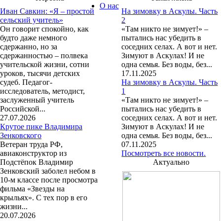
О нас
Иван Савкин: «Я – простой
На зимовку в Аскулы. Часть
сельский учитель»
2
Он говорит спокойно, как
«Там никто не зимует!» –
будто даже немного
пытались нас убедить в
сдержанно, но за
соседних селах. А вот и нет.
сдержанностью – полвека
Зимуют в Аскулах! И не
учительской жизни, сотни
одна семья. Без воды, без...
уроков, тысячи детских
17.11.2025
судеб. Педагог-
На зимовку в Аскулы. Часть
исследователь, методист,
1
заслуженный учитель
«Там никто не зимует!» –
Российской...
пытались нас убедить в
27.07.2026
соседних селах. А вот и нет.
Крутое пике Владимира
Зимуют в Аскулах! И не
Зенковского
одна семья. Без воды, без...
Ветеран труда РФ,
07.11.2025
авиаконструктор из
Посмотреть все новости.
Подстёпок Владимир
Актуально
Зенковский заболел небом в
10-м классе после просмотра
фильма «Звезды на
крыльях». С тех пор в его
жизни...
20.07.2026