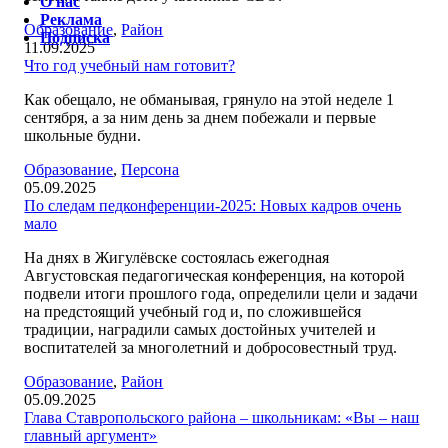
О нас
Реклама
Образование
,
Район
Подписка
11.09.2025
Что год учебный нам готовит?
Как обещало, не обманывая, грянуло на этой неделе 1
сентября, а за ним день за днем побежали и первые
школьные будни.
Образование
,
Персона
05.09.2025
По следам педконференции-2025: Новых кадров очень
мало
На днях в Жигулёвске состоялась ежегодная
Августовская педагогическая конференция, на которой
подвели итоги прошлого года, определили цели и задачи
на предстоящий учебный год и, по сложившейся
традиции, наградили самых достойных учителей и
воспитателей за многолетний и добросовестный труд.
Образование
,
Район
05.09.2025
Глава Ставропольского района – школьникам: «Вы – наш
главный аргумент»