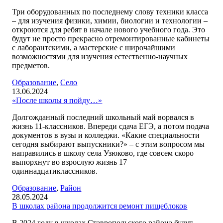
Три оборудованных по последнему слову техники класса
– для изучения физики, химии, биологии и технологии –
откроются для ребят в начале нового учебного года. Это
будут не просто прекрасно отремонтированные кабинеты
с лаборантскими, а мастерские с широчайшими
возможностями для изучения естественно-научных
предметов.
Образование
,
Село
13.06.2024
«После школы я пойду…»
Долгожданный последний школьный май ворвался в
жизнь 11-классников. Впереди сдача ЕГЭ, а потом подача
документов в вузы и колледжи. «Какие специальности
сегодня выбирают выпускники?» – с этим вопросом мы
направились в школу села Узюково, где совсем скоро
выпорхнут во взрослую жизнь 17
одиннадцатиклассников.
Образование
,
Район
28.05.2024
В школах района продолжится ремонт пищеблоков
В 2024 году в школах Ставропольского района будут