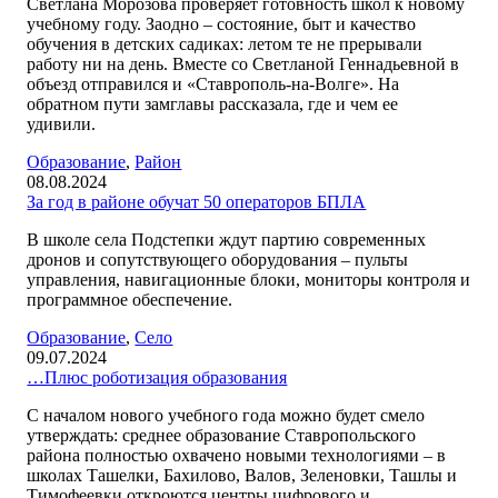
Светлана Морозова проверяет готовность школ к новому
учебному году. Заодно – состояние, быт и качество
обучения в детских садиках: летом те не прерывали
работу ни на день. Вместе со Светланой Геннадьевной в
объезд отправился и «Ставрополь-на-Волге». На
обратном пути замглавы рассказала, где и чем ее
удивили.
Образование
,
Район
08.08.2024
За год в районе обучат 50 операторов БПЛА
В школе села Подстепки ждут партию современных
дронов и сопутствующего оборудования – пульты
управления, навигационные блоки, мониторы контроля и
программное обеспечение.
Образование
,
Село
09.07.2024
…Плюс роботизация образования
С началом нового учебного года можно будет смело
утверждать: среднее образование Ставропольского
района полностью охвачено новыми технологиями – в
школах Ташелки, Бахилово, Валов, Зеленовки, Ташлы и
Тимофеевки откроются центры цифрового и