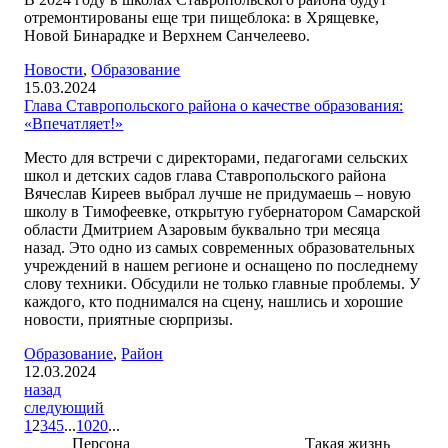
отремонтированы еще три пищеблока: в Хрящевке,
Новой Бинарадке и Верхнем Санчелеево.
Новости
,
Образование
15.03.2024
Глава Ставропольского района о качестве образования:
«Впечатляет!»
Место для встречи с директорами, педагогами сельских
школ и детских садов глава Ставропольского района
Вячеслав Киреев выбрал лучше не придумаешь – новую
школу в Тимофеевке, открытую губернатором Самарской
области Дмитрием Азаровым буквально три месяца
назад. Это одно из самых современных образовательных
учреждений в нашем регионе и оснащено по последнему
слову техники. Обсудили не только главные проблемы. У
каждого, кто поднимался на сцену, нашлись и хорошие
новости, приятные сюрпризы.
Образование
,
Район
12.03.2024
назад
следующий
1
2
3
4
5
...
10
20
...
Персона
Такая жизнь