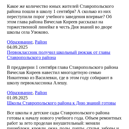
Какое же количество юных жителей Ставропольского
района пошли в школу 1 сентября? А сколько из них
переступили порог учебного заведения впервые? Об
этом глава района Вячеслав Киреев рассказал на
торжественной линейке в честь Дня знаний во дворе
школы села Узюково.
Образование
,
Район
04.09.2025
Первоклассник получил школьный рюкзак от главы
Ставропольского района
В преддверии 1 сентября глава Ставропольского района
Вячеслав Киреев навестил многодетную семью
Никитенко из Василевки, где в этом году собирают в
школу первоклассника Алешу.
Образование
,
Район
01.09.2025
Школы Ставропольского района к Дню знаний готовы
Все школы и детские сады Ставропольского района
готовы к началу нового учебного года. Объем ремонтных
работ за лето проделан внушительный: меняли
пищеблоки, кровли, окна, полы, парты, стулья, заборы и